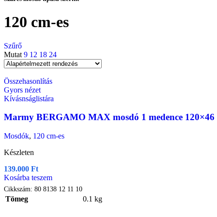
120 cm-es
Szűrő
Mutat
9
12
18
24
Összehasonlítás
Gyors nézet
Kívásnságlistára
Marmy BERGAMO MAX mosdó 1 medence 120×46
Mosdók
,
120 cm-es
Készleten
139.000
Ft
Kosárba teszem
Cikkszám:
80 8138 12 11 10
Tömeg
0.1 kg