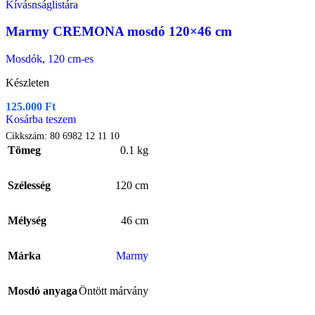
Kívásnságlistára
Marmy CREMONA mosdó 120×46 cm
Mosdók
,
120 cm-es
Készleten
125.000
Ft
Kosárba teszem
Cikkszám:
80 6982 12 11 10
Tömeg
0.1 kg
Szélesség
120 cm
Mélység
46 cm
Márka
Marmy
Mosdó anyaga
Öntött márvány