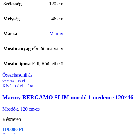
Szélesség
120 cm
Mélység
46 cm
Márka
Marmy
Mosdó anyaga
Öntött márvány
Mosdó típusa
Fali
,
Ráültethető
Összehasonlítás
Gyors nézet
Kívásnságlistára
Marmy BERGAMO SLIM mosdó 1 medence 120×46
Mosdók
,
120 cm-es
Készleten
119.000
Ft