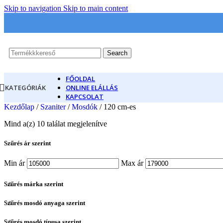
Skip to navigation
Skip to main content
Search
FŐOLDAL
KATEGÓRIÁK
ONLINE ELÁLLÁS
KAPCSOLAT
Kezdőlap
/
Szaniter
/
Mosdók
/
120 cm-es
Mind a(z) 10 találat megjelenítve
Szűrés ár szerint
Min ár
Max ár
Szűrés márka szerint
Szűrés mosdó anyaga szerint
Szűrés mosdó típusa szerint