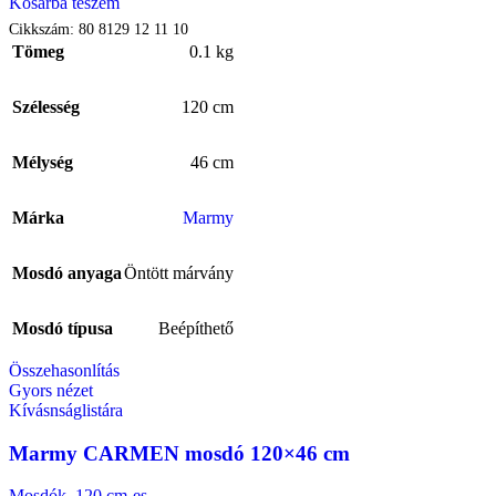
Kosárba teszem
Cikkszám:
80 8129 12 11 10
Tömeg
0.1 kg
Szélesség
120 cm
Mélység
46 cm
Márka
Marmy
Mosdó anyaga
Öntött márvány
Mosdó típusa
Beépíthető
Összehasonlítás
Gyors nézet
Kívásnságlistára
Marmy CARMEN mosdó 120×46 cm
Mosdók
,
120 cm-es