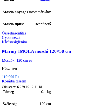
Mosdó anyaga
Öntött márvány
Mosdó típusa
Beépíthető
Összehasonlítás
Gyors nézet
Kívásnságlistára
Marmy IMOLA mosdó 120×50 cm
Mosdók
,
120 cm-es
Készleten
119.000
Ft
Kosárba teszem
Cikkszám:
6 229 19 12 11 18
Tömeg
0.1 kg
Szélesség
120 cm