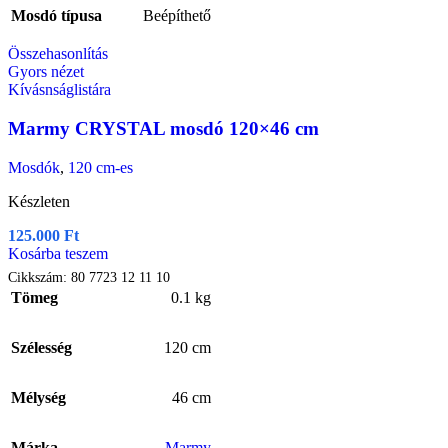
Mosdó típusa
Beépíthető
Összehasonlítás
Gyors nézet
Kívásnságlistára
Marmy CRYSTAL mosdó 120×46 cm
Mosdók
,
120 cm-es
Készleten
125.000
Ft
Kosárba teszem
Cikkszám:
80 7723 12 11 10
Tömeg
0.1 kg
Szélesség
120 cm
Mélység
46 cm
Márka
Marmy