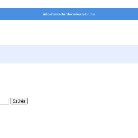
info@emesefurdoszobaszalon.hu
Szűrés