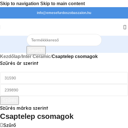
Skip to navigation
Skip to main content
info@emesefurdoszobaszalon.hu
Search
Kezdőlap
/
Inter Ceramic
/
Csaptelep csomagok
Szűrés ár szerint
Szűrés
Szűrés márka szerint
Csaptelep csomagok
Szűrő