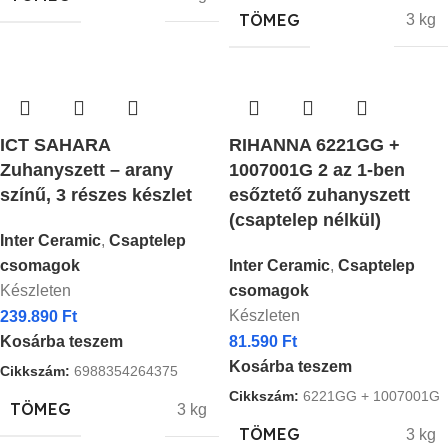
TÖMEG
3 kg
ICT SAHARA
RIHANNA 6221GG +
Zuhanyszett – arany
1007001G 2 az 1-ben
színű, 3 részes készlet
esőztető zuhanyszett
(csaptelep nélkül)
Inter Ceramic
,
Csaptelep
csomagok
Inter Ceramic
,
Csaptelep
Készleten
csomagok
Készleten
239.890
Ft
Kosárba teszem
81.590
Ft
Kosárba teszem
Cikkszám:
6988354264375
Cikkszám:
6221GG + 1007001G
TÖMEG
3 kg
TÖMEG
3 kg