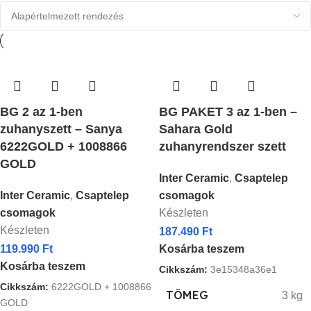
BG 2 az 1-ben
BG PAKET 3 az 1-ben –
zuhanyszett – Sanya
Sahara Gold
6222GOLD + 1008866
zuhanyrendszer szett
GOLD
Inter Ceramic
,
Csaptelep
Inter Ceramic
,
Csaptelep
csomagok
csomagok
Készleten
Készleten
187.490
Ft
119.990
Ft
Kosárba teszem
Kosárba teszem
Cikkszám:
3e15348a36e1
Cikkszám:
6222GOLD + 1008866
TÖMEG
3 kg
GOLD