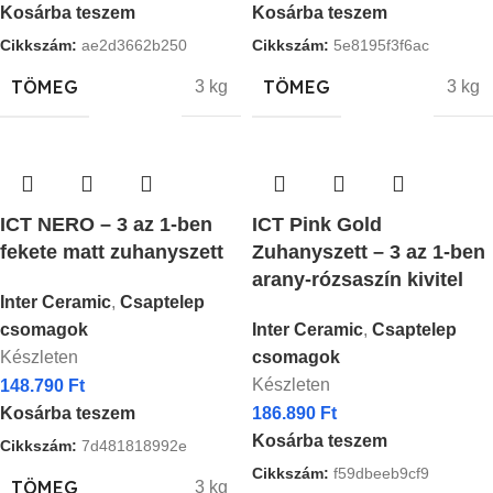
Kosárba teszem
Kosárba teszem
Cikkszám:
ae2d3662b250
Cikkszám:
5e8195f3f6ac
TÖMEG
TÖMEG
3 kg
3 kg
ICT NERO – 3 az 1-ben
ICT Pink Gold
fekete matt zuhanyszett
Zuhanyszett – 3 az 1-ben
arany-rózsaszín kivitel
Inter Ceramic
,
Csaptelep
csomagok
Inter Ceramic
,
Csaptelep
Készleten
csomagok
Készleten
148.790
Ft
Kosárba teszem
186.890
Ft
Kosárba teszem
Cikkszám:
7d481818992e
Cikkszám:
f59dbeeb9cf9
TÖMEG
3 kg