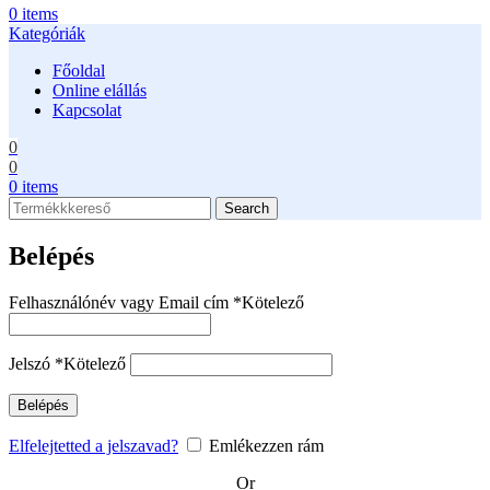
0
items
Kategóriák
Főoldal
Online elállás
Kapcsolat
0
0
0
items
Search
Belépés
Felhasználónév vagy Email cím
*
Kötelező
Jelszó
*
Kötelező
Belépés
Elfelejtetted a jelszavad?
Emlékezzen rám
Or