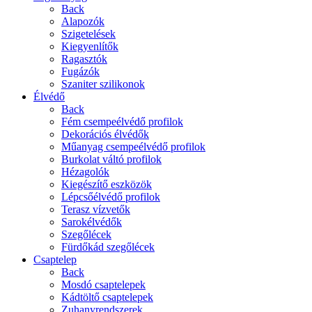
Back
Alapozók
Szigetelések
Kiegyenlítők
Ragasztók
Fugázók
Szaniter szilikonok
Élvédő
Back
Fém csempeélvédő profilok
Dekorációs élvédők
Műanyag csempeélvédő profilok
Burkolat váltó profilok
Hézagolók
Kiegészítő eszközök
Lépcsőélvédő profilok
Terasz vízvetők
Sarokélvédők
Szegőlécek
Fürdőkád szegőlécek
Csaptelep
Back
Mosdó csaptelepek
Kádtöltő csaptelepek
Zuhanyrendszerek