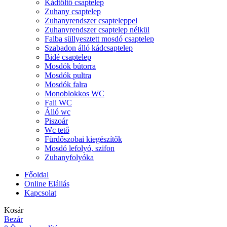
Kádtöltő csaptelep
Zuhany csaptelep
Zuhanyrendszer csapteleppel
Zuhanyrendszer csaptelep nélkül
Falba süllyesztett mosdó csaptelep
Szabadon álló kádcsaptelep
Bidé csaptelep
Mosdók bútorra
Mosdók pultra
Mosdók falra
Monoblokkos WC
Fali WC
Álló wc
Piszoár
Wc tető
Fürdőszobai kiegészítők
Mosdó lefolyó, szifon
Zuhanyfolyóka
Főoldal
Online Elállás
Kapcsolat
Kosár
Bezár