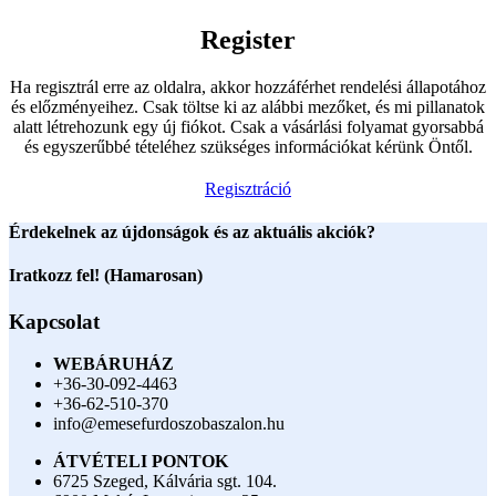
Register
Ha regisztrál erre az oldalra, akkor hozzáférhet rendelési állapotához
és előzményeihez. Csak töltse ki az alábbi mezőket, és mi pillanatok
alatt létrehozunk egy új fiókot. Csak a vásárlási folyamat gyorsabbá
és egyszerűbbé tételéhez szükséges információkat kérünk Öntől.
Regisztráció
Érdekelnek az újdonságok és az aktuális akciók?
Iratkozz fel! (Hamarosan)
Kapcsolat
WEBÁRUHÁZ
+36-30-092-4463
+36-62-510-370
info@emesefurdoszobaszalon.hu
ÁTVÉTELI PONTOK
6725 Szeged, Kálvária sgt. 104.​