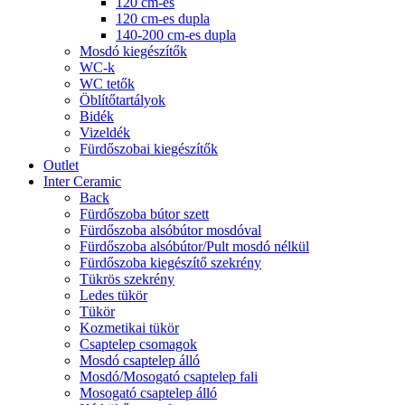
120 cm-es
120 cm-es dupla
140-200 cm-es dupla
Mosdó kiegészítők
WC-k
WC tetők
Öblítőtartályok
Bidék
Vizeldék
Fürdőszobai kiegészítők
Outlet
Inter Ceramic
Back
Fürdőszoba bútor szett
Fürdőszoba alsóbútor mosdóval
Fürdőszoba alsóbútor/Pult mosdó nélkül
Fürdőszoba kiegészítő szekrény
Tükrös szekrény
Ledes tükör
Tükör
Kozmetikai tükör
Csaptelep csomagok
Mosdó csaptelep álló
Mosdó/Mosogató csaptelep fali
Mosogató csaptelep álló