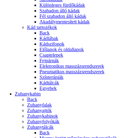
Különleges fürdőkádak
Szabadon álló kádak
Fél szabadon álló kádak
Akadálymentesített kádak
Kád tartozékok
Back
Kádlábak
Kádszifonok
Előlapok és oldallapok
Csaptelepek
Fejpárnák
Elektronikus masszázsrendszerek
Pneumatikus masszázsrendszerek
Színterápiák
Kádtálcák
Egyebek
Zuhanykabin
Back
Zuhanyfalak
Zuhanyajtók
Zuhanykabinok
Zuhanyfolyókák
Zuhanytálcák
Back