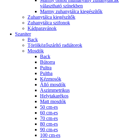
Marmy öntött műmárvány zuhanytálcák
választható színekben
Marmy zuhanytálca kiegészítők
Zuhanytálca kiegészítők
Zuhanytálca szifonok
Kádparavánok
Szaniter
Back
Törölközőszárító radiátorok
Mosdók
Back
Bútorra
Pultra
Pultba
Kézmosók
Álló mosdók
Aszimmetrikus
Helytakarékos
Matt mosdók
50 cm-es
60 cm-es
70 cm-es
80 cm-es
90 cm-es
100 cm-es