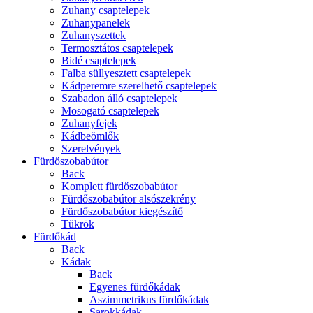
Zuhany csaptelepek
Zuhanypanelek
Zuhanyszettek
Termosztátos csaptelepek
Bidé csaptelepek
Falba süllyesztett csaptelepek
Kádperemre szerelhető csaptelepek
Szabadon álló csaptelepek
Mosogató csaptelepek
Zuhanyfejek
Kádbeömlők
Szerelvények
Fürdőszobabútor
Back
Komplett fürdőszobabútor
Fürdőszobabútor alsószekrény
Fürdőszobabútor kiegészítő
Tükrök
Fürdőkád
Back
Kádak
Back
Egyenes fürdőkádak
Aszimmetrikus fürdőkádak
Sarokkádak