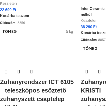
Készleten
Inter Ceramic
,
22.690
Ft
nélkül
Kosárba teszem
Készleten
Cikkszám:
8856
38.290
Ft
TÖMEG
5 kg
Kosárba tesz
Cikkszám:
8857
TÖMEG
Zuhanyrendszer ICT 6105
Zuhanyr
– teleszkópos esőztető
KRISTI –
zuhanyszett csaptelep
zuhanysz