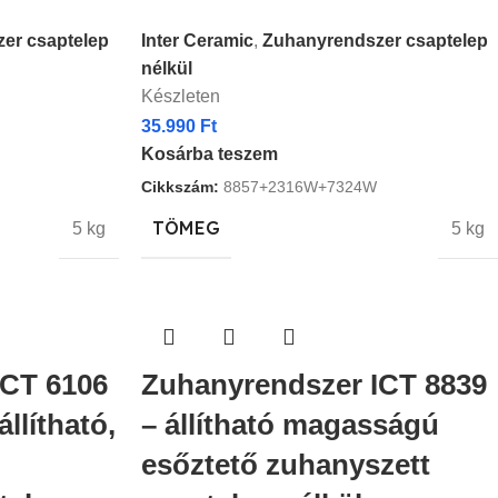
er csaptelep
Inter Ceramic
,
Zuhanyrendszer csaptelep
nélkül
Készleten
35.990
Ft
Kosárba teszem
Cikkszám:
8857+2316W+7324W
TÖMEG
5 kg
5 kg
ICT 6106
Zuhanyrendszer ICT 8839
llítható,
– állítható magasságú
esőztető zuhanyszett