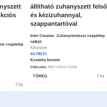
nyszett
állítható zuhanyszett felső
nkciós
és kézizuhannyal,
szappantartóval
Inter Ceramic
,
Zuhanyrendszer csaptelep
nélkül
er csaptelep
Készleten
44.790
Ft
Kosárba teszem
Cikkszám:
8857+2534+7325B
TÖMEG
5 kg
5 kg