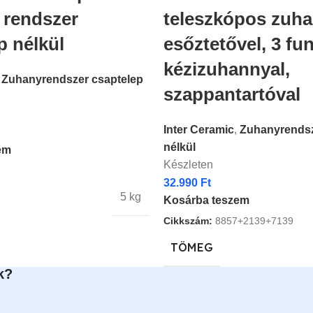
 rendszer
teleszkópos zuha
p nélkül
esőztetővel, 3 fu
kézizuhannyal,
Zuhanyrendszer csaptelep
szappantartóval
Inter Ceramic
,
Zuhanyrendsz
nélkül
em
Készleten
32.990
Ft
5 kg
Kosárba teszem
Cikkszám:
8857+2139+7139
TÖMEG
k?