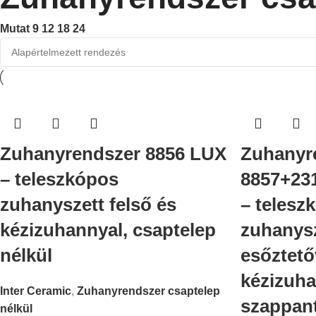
Mutat
9
12
18
24
Zuhanyrendszer 8856 LUX
Zuhanyr
– teleszkópos
8857+23
zuhanyszett felső és
– telesz
kézizuhannyal, csaptelep
zuhanysz
nélkül
esőztető
kézizuha
Inter Ceramic
,
Zuhanyrendszer csaptelep
szappant
nélkül