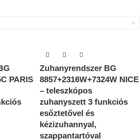
 BG
Zuhanyrendszer BG
5C PARIS
8857+2316W+7324W NICE
– teleszkópos
nkciós
zuhanyszett 3 funkciós
esőztetővel és
kézizuhannyal,
szappantartóval