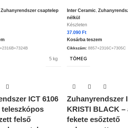
Zuhanyrendszer csaptelep
Inter Ceramic
,
Zuhanyrendsz
nélkül
Készleten
37.090
Ft
em
Kosárba teszem
+2316B+7324B
Cikkszám:
8857+2316C+7305C
TÖMEG
5 kg
endszer ICT 6106
Zuhanyrendszer 
 teleszkópos
KRISTI BLACK – á
ett felső
fekete esőztető