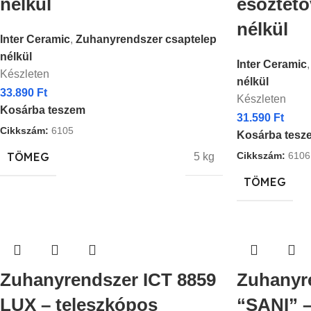
nélkül
esőztető
nélkül
Inter Ceramic
,
Zuhanyrendszer csaptelep
nélkül
Inter Ceramic
,
Készleten
nélkül
33.890
Ft
Készleten
Kosárba teszem
31.590
Ft
Cikkszám:
6105
Kosárba tesz
TÖMEG
Cikkszám:
6106
5 kg
TÖMEG
Zuhanyrendszer ICT 8859
Zuhanyr
LUX – teleszkópos
“SANI” –