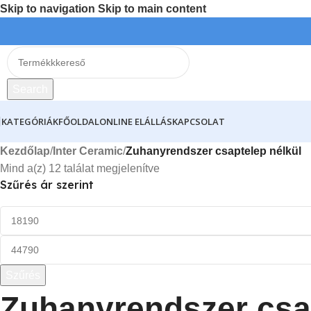
Skip to navigation
Skip to main content
Search
KATEGÓRIÁK
FŐOLDAL
ONLINE ELÁLLÁS
KAPCSOLAT
Kezdőlap
/
Inter Ceramic
/
Zuhanyrendszer csaptelep nélkül
Mind a(z) 12 találat megjelenítve
Szűrés ár szerint
Szűrés
Zuhanyrendszer csa