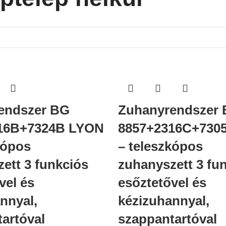
endszer BG
Zuhanyrendszer
16B+7324B LYON
8857+2316C+730
kópos
– teleszkópos
ett 3 funkciós
zuhanyszett 3 fu
vel és
esőztetővel és
nnyal,
kézizuhannyal,
artóval
szappantartóval