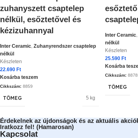
zuhanyszett csaptelep
esőztető
nélkül, esőztetővel és
csaptele
kézizuhannyal
Inter Ceramic
,
nélkül
Inter Ceramic
,
Zuhanyrendszer csaptelep
Készleten
nélkül
25.590
Ft
Készleten
Kosárba tesz
22.690
Ft
Cikkszám:
8878
Kosárba teszem
Cikkszám:
8859
TÖMEG
TÖMEG
5 kg
Érdekelnek az újdonságok és az aktuális akció
Iratkozz fel! (Hamarosan)
Kapcsolat