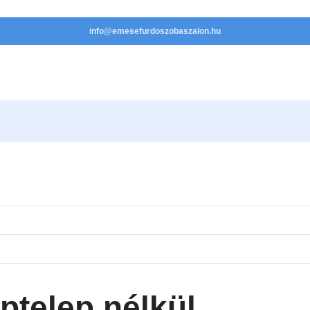
info@emesefurdoszobaszalon.hu
ptelep nélkül