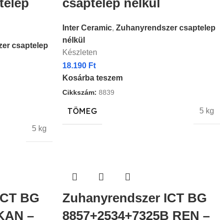
telep
csaptelep nélkül
Inter Ceramic
,
Zuhanyrendszer csaptelep
nélkül
er csaptelep
Készleten
18.190
Ft
Kosárba teszem
Cikkszám:
8839
TÖMEG
5 kg
5 kg
ICT BG
Zuhanyrendszer ICT BG
KAN –
8857+2534+7325B REN –