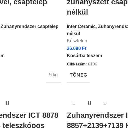
vel, csaptelep
zuhanyszett csap
nélkül
Zuhanyrendszer csaptelep
Inter Ceramic
,
Zuhanyrendsz
nélkül
Készleten
36.090
Ft
em
Kosárba teszem
Cikkszám:
6106
TÖMEG
5 kg
endszer ICT 8878
Zuhanyrendszer 
 teleszkópos
8857+2139+7139 