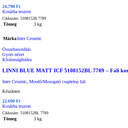
24.790
Ft
Kosárba teszem
Cikkszám:
5108152B 7789
Tömeg
3 kg
Márka
Inter Ceramic
Összehasonlítás
Gyors nézet
Kívásnságlistára
LINNI BLUE MATT ICF 5108152BL 7789 – Fali konyha
Inter Ceramic
,
Mosdó/Mosogató csaptelep fali
Készleten
22.690
Ft
Kosárba teszem
Cikkszám:
5108152BL 7789
Tömeg
3 kg