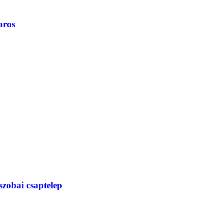
aros
obai csaptelep