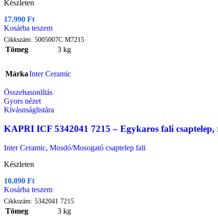
Készleten
17.990
Ft
Kosárba teszem
Cikkszám:
5005007C M7215
Tömeg
3 kg
Márka
Inter Ceramic
Összehasonlítás
Gyors nézet
Kívásnságlistára
KAPRI ICF 5342041 7215 – Egykaros fali csaptelep, r
Inter Ceramic
,
Mosdó/Mosogató csaptelep fali
Készleten
10.890
Ft
Kosárba teszem
Cikkszám:
5342041 7215
Tömeg
3 kg