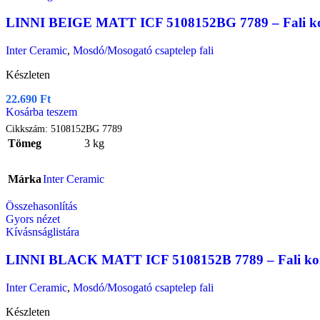
LINNI BEIGE MATT ICF 5108152BG 7789 – Fali konyha
Inter Ceramic
,
Mosdó/Mosogató csaptelep fali
Készleten
22.690
Ft
Kosárba teszem
Cikkszám:
5108152BG 7789
Tömeg
3 kg
Márka
Inter Ceramic
Összehasonlítás
Gyors nézet
Kívásnságlistára
LINNI BLACK MATT ICF 5108152B 7789 – Fali konyhai c
Inter Ceramic
,
Mosdó/Mosogató csaptelep fali
Készleten