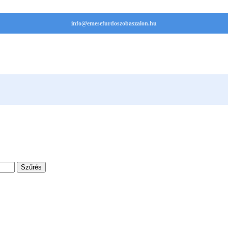
info@emesefurdoszobaszalon.hu
Szűrés