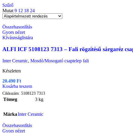
Szűrő
Mutat
9
12
18
24
Összehasonlítás
Gyors nézet
Kívásnságlistára
ALFI ICF 5108123 7313 – Fali rögzítésű sárgaréz csa
Inter Ceramic
,
Mosdó/Mosogató csaptelep fali
Készleten
20.490
Ft
Kosárba teszem
Cikkszám:
5108123 7313
Tömeg
3 kg
Márka
Inter Ceramic
Összehasonlítás
Gyors nézet