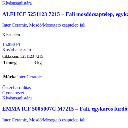
Kívásnságlistára
ALFI ICF 5251123 7215 – Fali mosdócsaptelep, egyk
Inter Ceramic
,
Mosdó/Mosogató csaptelep fali
Készleten
15.890
Ft
Kosárba teszem
Cikkszám:
5251123 7215
Tömeg
3 kg
Márka
Inter Ceramic
Összehasonlítás
Gyors nézet
Kívásnságlistára
EMMA ICF 5005007C M7215 – Fali, egykaros fürdősz
Inter Ceramic
,
Mosdó/Mosogató csaptelep fali