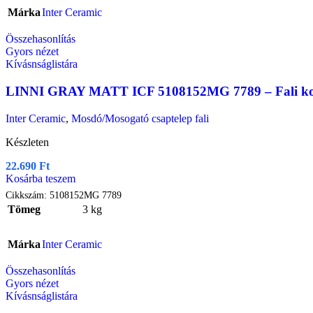
Márka
Inter Ceramic
Összehasonlítás
Gyors nézet
Kívásnságlistára
LINNI GRAY MATT ICF 5108152MG 7789 – Fali konyha
Inter Ceramic
,
Mosdó/Mosogató csaptelep fali
Készleten
22.690
Ft
Kosárba teszem
Cikkszám:
5108152MG 7789
Tömeg
3 kg
Márka
Inter Ceramic
Összehasonlítás
Gyors nézet
Kívásnságlistára