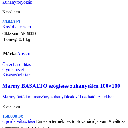
Zuhanyfolyókák
Készleten
56.040
Ft
Kosárba teszem
Cikkszám:
AR-900D
Tömeg
0.1 kg
Márka
Arezzo
Összehasonlítás
Gyors nézet
Kívásnságlistára
Marmy BASALTO szögletes zuhanytálca 100×100
Marmy öntött műmárvány zuhanytálcák választható színekben
Készleten
168.000
Ft
Opciók választása
Ennek a terméknek több variációja van. A változat