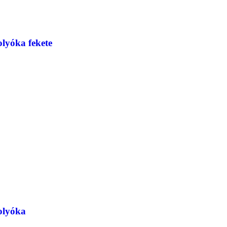
lyóka fekete
olyóka