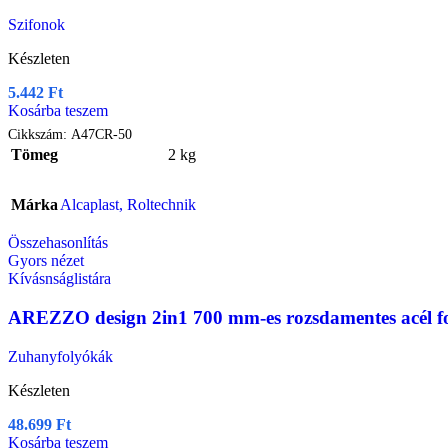
Szifonok
Készleten
5.442
Ft
Kosárba teszem
Cikkszám:
A47CR-50
Tömeg
2 kg
Márka
Alcaplast
,
Roltechnik
Összehasonlítás
Gyors nézet
Kívásnságlistára
AREZZO design 2in1 700 mm-es rozsdamentes acél f
Zuhanyfolyókák
Készleten
48.699
Ft
Kosárba teszem