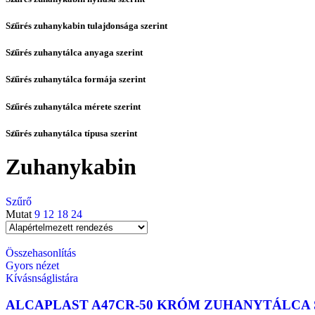
Szűrés zuhanykabin tulajdonsága szerint
Szűrés zuhanytálca anyaga szerint
Szűrés zuhanytálca formája szerint
Szűrés zuhanytálca mérete szerint
Szűrés zuhanytálca típusa szerint
Zuhanykabin
Szűrő
Mutat
9
12
18
24
Összehasonlítás
Gyors nézet
Kívásnságlistára
ALCAPLAST A47CR-50 KRÓM ZUHANYTÁLCA 