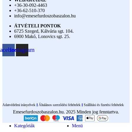
+36-30-092-4463
+36-62-510-370
info@emesefurdoszobaszalon.hu
ÁTVÉTELI PONTOK
6725 Szeged, Kálvária sgt. 104.​
6900 Makó, Lonovics sgt. 25.
acebook
Instagram
Adatvédelmi irányelvek
Általános szerződési feltételek
Szállítási és fizetési feltételek
Emesefurdoszobaszalon.hu. 2025 Minden jog fenntartva.
Kategóriák
Menü