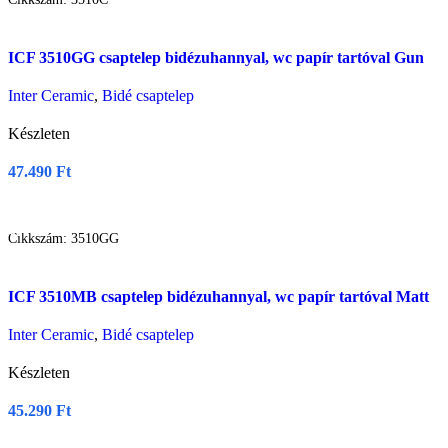
Összehasonlítás
ICF 3510GG csaptelep bidézuhannyal, wc papír tartóval Gun
Gyors nézet
Grey
Kívásnságlistára
Inter Ceramic
,
Bidé csaptelep
Készleten
47.490
Ft
Kosárba Teszem
Cikkszám:
3510GG
Összehasonlítás
ICF 3510MB csaptelep bidézuhannyal, wc papír tartóval Matt
Gyors nézet
fekete
Kívásnságlistára
Inter Ceramic
,
Bidé csaptelep
Készleten
45.290
Ft
Kosárba Teszem