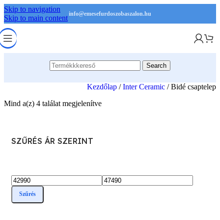
Skip to navigation
info@emesefurdoszobaszalon.hu
Skip to main content
Search
Kezdőlap
/
Inter Ceramic
/
Bidé csaptelep
Mind a(z) 4 találat megjelenítve
SZŰRÉS ÁR SZERINT
Min
Max
Szűrés
ár
ár