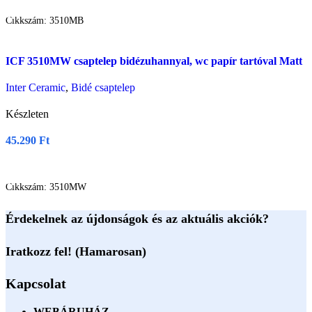
Cikkszám:
3510MB
Összehasonlítás
ICF 3510MW csaptelep bidézuhannyal, wc papír tartóval Matt
Gyors nézet
fehér
Kívásnságlistára
Inter Ceramic
,
Bidé csaptelep
Készleten
45.290
Ft
Kosárba Teszem
Cikkszám:
3510MW
Érdekelnek az újdonságok és az aktuális akciók?
Iratkozz fel! (Hamarosan)
Kapcsolat
WEBÁRUHÁZ