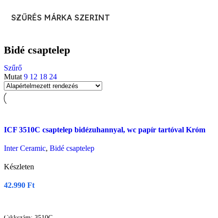
SZŰRÉS MÁRKA SZERINT
Bidé csaptelep
Szűrő
Mutat
9
12
18
24
Összehasonlítás
ICF 3510C csaptelep bidézuhannyal, wc papír tartóval Króm
Gyors nézet
Kívásnságlistára
Inter Ceramic
,
Bidé csaptelep
Készleten
42.990
Ft
Kosárba Teszem
Cikkszám:
3510C