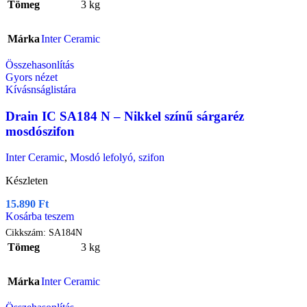
Tömeg
3 kg
Márka
Inter Ceramic
Összehasonlítás
Gyors nézet
Kívásnságlistára
Drain IC SA184 N – Nikkel színű sárgaréz
mosdószifon
Inter Ceramic
,
Mosdó lefolyó, szifon
Készleten
15.890
Ft
Kosárba teszem
Cikkszám:
SA184N
Tömeg
3 kg
Márka
Inter Ceramic