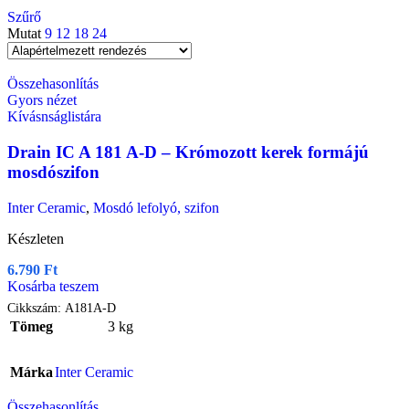
Szűrő
Mutat
9
12
18
24
Összehasonlítás
Gyors nézet
Kívásnságlistára
Drain IC A 181 A-D – Krómozott kerek formájú
mosdószifon
Inter Ceramic
,
Mosdó lefolyó, szifon
Készleten
6.790
Ft
Kosárba teszem
Cikkszám:
A181A-D
Tömeg
3 kg
Márka
Inter Ceramic
Összehasonlítás