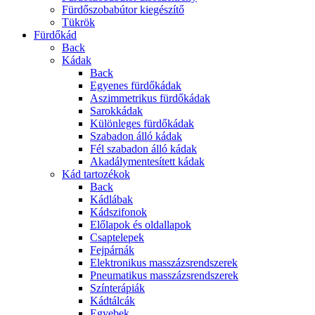
Fürdőszobabútor kiegészítő
Tükrök
Fürdőkád
Back
Kádak
Back
Egyenes fürdőkádak
Aszimmetrikus fürdőkádak
Sarokkádak
Különleges fürdőkádak
Szabadon álló kádak
Fél szabadon álló kádak
Akadálymentesített kádak
Kád tartozékok
Back
Kádlábak
Kádszifonok
Előlapok és oldallapok
Csaptelepek
Fejpárnák
Elektronikus masszázsrendszerek
Pneumatikus masszázsrendszerek
Színterápiák
Kádtálcák
Egyebek