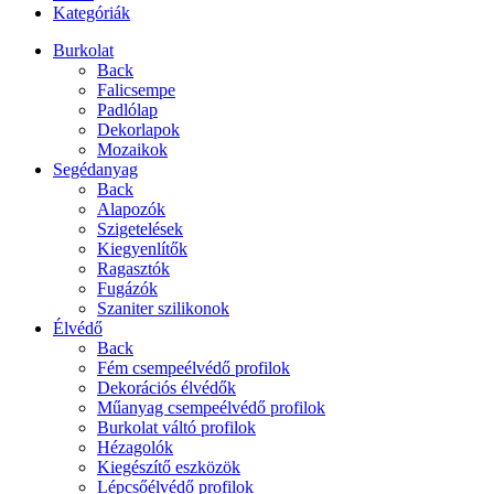
Kategóriák
Burkolat
Back
Falicsempe
Padlólap
Dekorlapok
Mozaikok
Segédanyag
Back
Alapozók
Szigetelések
Kiegyenlítők
Ragasztók
Fugázók
Szaniter szilikonok
Élvédő
Back
Fém csempeélvédő profilok
Dekorációs élvédők
Műanyag csempeélvédő profilok
Burkolat váltó profilok
Hézagolók
Kiegészítő eszközök
Lépcsőélvédő profilok