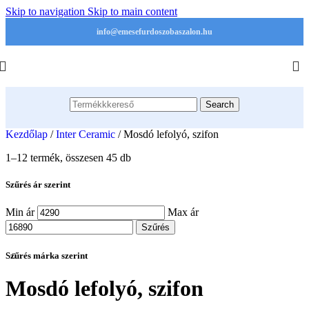
Skip to navigation
Skip to main content
info@emesefurdoszobaszalon.hu
Search
Kezdőlap
/
Inter Ceramic
/
Mosdó lefolyó, szifon
1–12 termék, összesen 45 db
Szűrés ár szerint
Min ár
Max ár
Szűrés
Szűrés márka szerint
Mosdó lefolyó, szifon