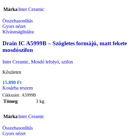
Márka
Inter Ceramic
Összehasonlítás
Gyors nézet
Kívásnságlistára
Drain IC A5999B – Szögletes formájú, matt fekete
mosdószifon
Inter Ceramic
,
Mosdó lefolyó, szifon
Készleten
15.890
Ft
Kosárba teszem
Cikkszám:
A5999B
Tömeg
3 kg
Márka
Inter Ceramic
Összehasonlítás
Gyors nézet