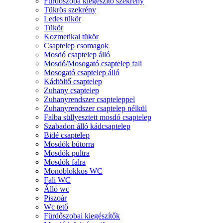
Fürdőszoba kiegészítő szekrény
Tükrös szekrény
Ledes tükör
Tükör
Kozmetikai tükör
Csaptelep csomagok
Mosdó csaptelep álló
Mosdó/Mosogató csaptelep fali
Mosogató csaptelep álló
Kádtöltő csaptelep
Zuhany csaptelep
Zuhanyrendszer csapteleppel
Zuhanyrendszer csaptelep nélkül
Falba süllyesztett mosdó csaptelep
Szabadon álló kádcsaptelep
Bidé csaptelep
Mosdók bútorra
Mosdók pultra
Mosdók falra
Monoblokkos WC
Fali WC
Álló wc
Piszoár
Wc tető
Fürdőszobai kiegészítők