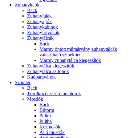
Zuhanykabin
Back
Zuhanyfalak
Zuhanyajtók
Zuhanykabinok
Zuhanyfolyókák
Zuhanytálcák
Back
Marmy öntött műmárvány zuhanytálcák
választható színekben
Marmy zuhanytálca kiegészítők
Zuhanytálca kiegészítők
Zuhanytálca szifonok
Kádparavánok
Szaniter
Back
Törölközőszárító radiátorok
Mosdók
Back
Bútorra
Pultra
Pultba
Kézmosók
Álló mosdók
Aszimmetrikus