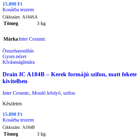
15.890
Ft
Kosárba teszem
Cikkszám:
A184SA
Tömeg
3 kg
Márka
Inter Ceramic
Összehasonlítás
Gyors nézet
Kívásnságlistára
Drain IC A184B – Kerek formájú szifon, matt fekete
kivitelben
Inter Ceramic
,
Mosdó lefolyó, szifon
Készleten
15.890
Ft
Kosárba teszem
Cikkszám:
A184B
Tömeg
3 kg