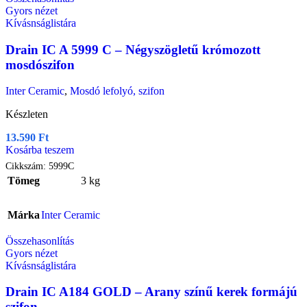
Gyors nézet
Kívásnságlistára
Drain IC A 5999 C – Négyszögletű krómozott
mosdószifon
Inter Ceramic
,
Mosdó lefolyó, szifon
Készleten
13.590
Ft
Kosárba teszem
Cikkszám:
5999C
Tömeg
3 kg
Márka
Inter Ceramic
Összehasonlítás
Gyors nézet
Kívásnságlistára
Drain IC A184 GOLD – Arany színű kerek formájú
szifon