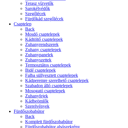
Terasz vízvetők
Sarokélvédők
Szegőlécek
Fürdőkád szegőlécek
Csaptelep
Back
Mosdó csaptelepek
Kádtöltő csaptelepek
Zuhanyrendszerek
Zuhany csaptelepek
Zuhanypanelek
Zuhanyszettek
Termosztátos csaptelepek
Bidé csaptelepek
Falba süllyesztett csaptelepek
Kádperemre szerelhető csaptelepek
Szabadon álló csaptelepek
Mosogató csaptelepek
Zuhanyfejek
Kádbeömlők
Szerelvények
Fürdőszobabútor
Back
Komplett fürdőszobabútor
Fürdőszobabútor alsószekrény