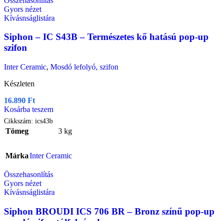
Összehasonlítás
Gyors nézet
Kívásnságlistára
Siphon – IC S43B – Természetes kő hatású pop-up
szifon
Inter Ceramic
,
Mosdó lefolyó, szifon
Készleten
16.890
Ft
Kosárba teszem
Cikkszám:
ics43b
Tömeg
3 kg
Márka
Inter Ceramic
Összehasonlítás
Gyors nézet
Kívásnságlistára
Siphon BROUDI ICS 706 BR – Bronz színű pop-up