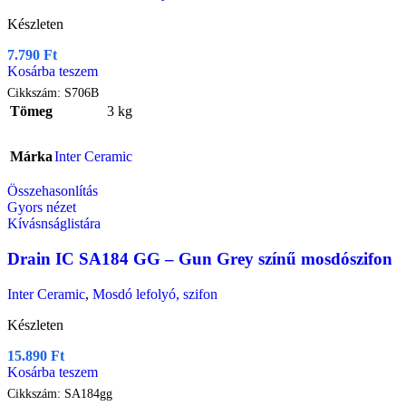
Készleten
7.790
Ft
Kosárba teszem
Cikkszám:
S706B
Tömeg
3 kg
Márka
Inter Ceramic
Összehasonlítás
Gyors nézet
Kívásnságlistára
Drain IC SA184 GG – Gun Grey színű mosdószifon
Inter Ceramic
,
Mosdó lefolyó, szifon
Készleten
15.890
Ft
Kosárba teszem
Cikkszám:
SA184gg