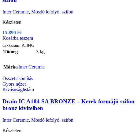
Inter Ceramic
,
Mosdó lefolyó, szifon
Készleten
15.890
Ft
Kosárba teszem
Cikkszám:
A184G
Tömeg
3 kg
Márka
Inter Ceramic
Összehasonlítás
Gyors nézet
Kívásnságlistára
Drain IC A184 SA BRONZE – Kerek formájú szifon
bronz kivitelben
Inter Ceramic
,
Mosdó lefolyó, szifon
Készleten