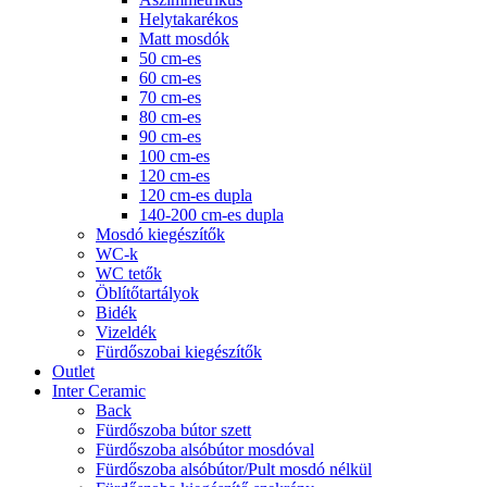
Helytakarékos
Matt mosdók
50 cm-es
60 cm-es
70 cm-es
80 cm-es
90 cm-es
100 cm-es
120 cm-es
120 cm-es dupla
140-200 cm-es dupla
Mosdó kiegészítők
WC-k
WC tetők
Öblítőtartályok
Bidék
Vizeldék
Fürdőszobai kiegészítők
Outlet
Inter Ceramic
Back
Fürdőszoba bútor szett
Fürdőszoba alsóbútor mosdóval
Fürdőszoba alsóbútor/Pult mosdó nélkül