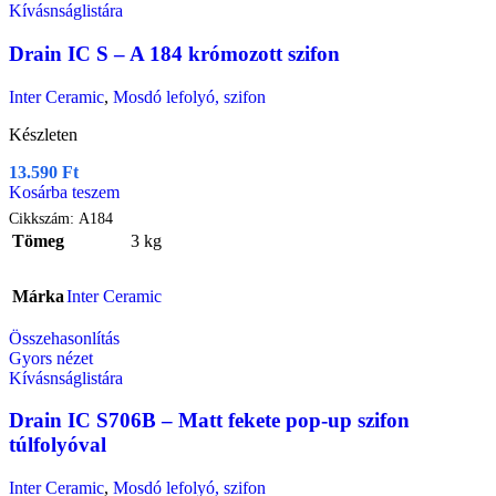
Kívásnságlistára
Drain IC S – A 184 krómozott szifon
Inter Ceramic
,
Mosdó lefolyó, szifon
Készleten
13.590
Ft
Kosárba teszem
Cikkszám:
A184
Tömeg
3 kg
Márka
Inter Ceramic
Összehasonlítás
Gyors nézet
Kívásnságlistára
Drain IC S706B – Matt fekete pop-up szifon
túlfolyóval
Inter Ceramic
,
Mosdó lefolyó, szifon