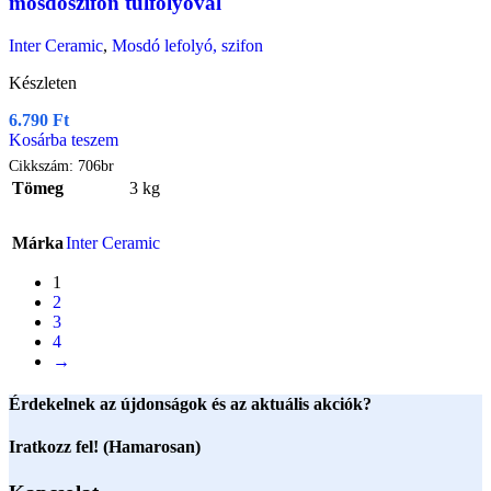
mosdószifon túlfolyóval
Inter Ceramic
,
Mosdó lefolyó, szifon
Készleten
6.790
Ft
Kosárba teszem
Cikkszám:
706br
Tömeg
3 kg
Márka
Inter Ceramic
1
2
3
4
→
Érdekelnek az újdonságok és az aktuális akciók?
Iratkozz fel! (Hamarosan)