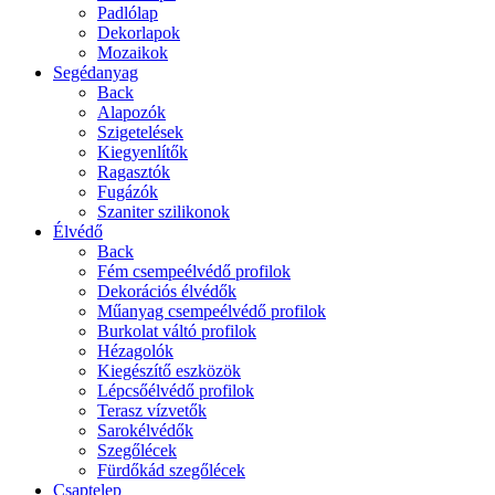
Padlólap
Dekorlapok
Mozaikok
Segédanyag
Back
Alapozók
Szigetelések
Kiegyenlítők
Ragasztók
Fugázók
Szaniter szilikonok
Élvédő
Back
Fém csempeélvédő profilok
Dekorációs élvédők
Műanyag csempeélvédő profilok
Burkolat váltó profilok
Hézagolók
Kiegészítő eszközök
Lépcsőélvédő profilok
Terasz vízvetők
Sarokélvédők
Szegőlécek
Fürdőkád szegőlécek
Csaptelep