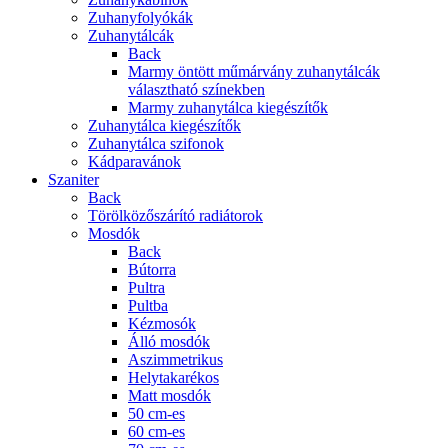
Zuhanyfolyókák
Zuhanytálcák
Back
Marmy öntött műmárvány zuhanytálcák
választható színekben
Marmy zuhanytálca kiegészítők
Zuhanytálca kiegészítők
Zuhanytálca szifonok
Kádparavánok
Szaniter
Back
Törölközőszárító radiátorok
Mosdók
Back
Bútorra
Pultra
Pultba
Kézmosók
Álló mosdók
Aszimmetrikus
Helytakarékos
Matt mosdók
50 cm-es
60 cm-es