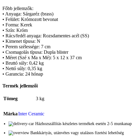
Főbb jellemzők:
• Anyaga: Sárgaréz (brass)
• Felület: Krómozott bevonat
• Forma: Kerek
• Szín: Króm
• Rács/fedél anyaga: Rozsdamentes acél (SS)
• Kimenet típusa: N
• Perem szélessége: 7 cm
• Csomagolás típusa: Dupla blister
• Méret (Szé x Ma x Mé): 5 x 12 x 37 cm
• Bruttó súly: 0,42 kg
• Nettó súly: 0,35 kg
• Garancia: 24 hónap
Termék jellemzői
Tömeg
3 kg
Márka
Inter Ceramic
Házhozszállítás készletes termékek esetén 2-5 munkanap
Bankkártyás, utánvétes vagy utalásos fizetési lehetőség