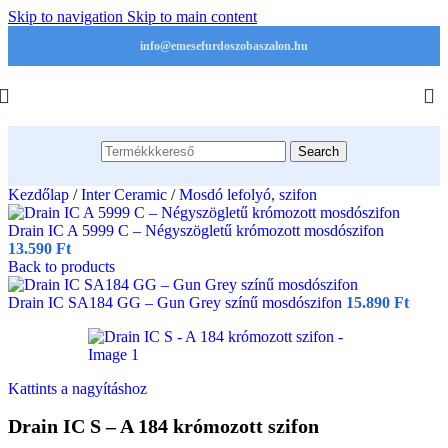
Skip to navigation
Skip to main content
info@emesefurdoszobaszalon.hu
Search
Kezdőlap
/
Inter Ceramic
/
Mosdó lefolyó, szifon
Drain IC A 5999 C – Négyszögletű krómozott mosdószifon
13.590
Ft
Back to products
Drain IC SA184 GG – Gun Grey színű mosdószifon
15.890
Ft
Kattints a nagyításhoz
Drain IC S – A 184 krómozott szifon