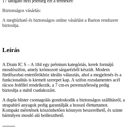
17
látógató nézi jelenleg ezt a terméket!
Biztonságos vásárlás:
A megbízható és biztonságos online vásárlást a Barion rendszere
biztosítja.
Leírás
A Drain IC S – A 184 egy prémium kategóriás, kerek formájú
mosdószifon, amely krómozott sárgarézből készült. Modern
fürdőszobai enteriőrökhöz ideális választás, ahol a megjelenés és a
funkcionalitás is kiemelt szerepet kap. A szifon rozsdamentes acél
rácsos fedéllel rendelkezik, a 7 cm-es peremszélesség pedig
biztosítja a stabil csatlakozást.
A dupla blister csomagolás gondoskodik a biztonságos szállításról, a
strapabíró anyagok pedig garantálják a hosszú élettartamot.
Kompakt méretének köszönhetően könnyen beszerelhető, és szinte
bármilyen mosdó alá beilleszthető.
⸻