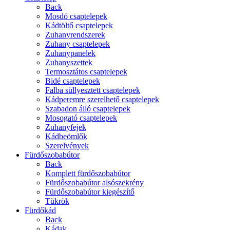
Back
Mosdó csaptelepek
Kádtöltő csaptelepek
Zuhanyrendszerek
Zuhany csaptelepek
Zuhanypanelek
Zuhanyszettek
Termosztátos csaptelepek
Bidé csaptelepek
Falba süllyesztett csaptelepek
Kádperemre szerelhető csaptelepek
Szabadon álló csaptelepek
Mosogató csaptelepek
Zuhanyfejek
Kádbeömlők
Szerelvények
Fürdőszobabútor
Back
Komplett fürdőszobabútor
Fürdőszobabútor alsószekrény
Fürdőszobabútor kiegészítő
Tükrök
Fürdőkád
Back
Kádak