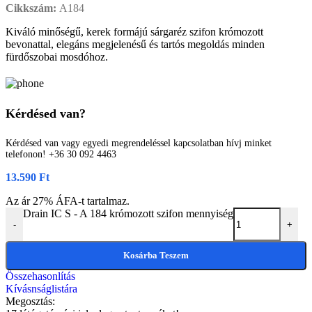
Cikkszám:
A184
Kiváló minőségű, kerek formájú sárgaréz szifon krómozott
bevonattal, elegáns megjelenésű és tartós megoldás minden
fürdőszobai mosdóhoz.
Kérdésed van?
Kérdésed van vagy egyedi megrendeléssel kapcsolatban hívj minket
telefonon! +36 30 092 4463
13.590
Ft
Az ár 27% ÁFA-t tartalmaz.
Drain IC S - A 184 krómozott szifon mennyiség
-
+
Kosárba Teszem
Összehasonlítás
Kívásnságlistára
Megosztás: