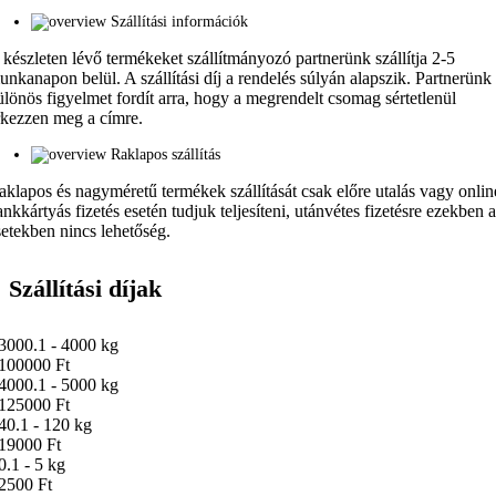
Szállítási információk
 készleten lévő termékeket szállítmányozó partnerünk szállítja 2-5
unkanapon belül. A szállítási díj a rendelés súlyán alapszik. Partnerünk
ülönös figyelmet fordít arra, hogy a megrendelt csomag sértetlenül
rkezzen meg a címre.
Raklapos szállítás
aklapos és nagyméretű termékek szállítását csak előre utalás vagy onlin
ankkártyás fizetés esetén tudjuk teljesíteni, utánvétes fizetésre ezekben 
setekben nincs lehetőség.
Szállítási díjak
3000.1 - 4000 kg
100000 Ft
4000.1 - 5000 kg
125000 Ft
40.1 - 120 kg
19000 Ft
0.1 - 5 kg
2500 Ft