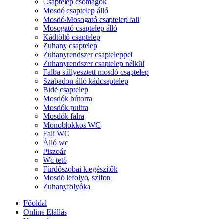
Csaptelep csomagok
Mosdó csaptelep álló
Mosdó/Mosogató csaptelep fali
Mosogató csaptelep álló
Kádtöltő csaptelep
Zuhany csaptelep
Zuhanyrendszer csapteleppel
Zuhanyrendszer csaptelep nélkül
Falba süllyesztett mosdó csaptelep
Szabadon álló kádcsaptelep
Bidé csaptelep
Mosdók bútorra
Mosdók pultra
Mosdók falra
Monoblokkos WC
Fali WC
Álló wc
Piszoár
Wc tető
Fürdőszobai kiegészítők
Mosdó lefolyó, szifon
Zuhanyfolyóka
Főoldal
Online Elállás