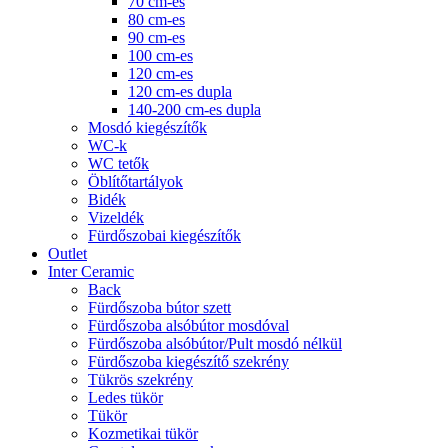
70 cm-es
80 cm-es
90 cm-es
100 cm-es
120 cm-es
120 cm-es dupla
140-200 cm-es dupla
Mosdó kiegészítők
WC-k
WC tetők
Öblítőtartályok
Bidék
Vizeldék
Fürdőszobai kiegészítők
Outlet
Inter Ceramic
Back
Fürdőszoba bútor szett
Fürdőszoba alsóbútor mosdóval
Fürdőszoba alsóbútor/Pult mosdó nélkül
Fürdőszoba kiegészítő szekrény
Tükrös szekrény
Ledes tükör
Tükör
Kozmetikai tükör