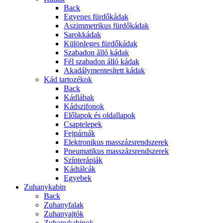
Back
Egyenes fürdőkádak
Aszimmetrikus fürdőkádak
Sarokkádak
Különleges fürdőkádak
Szabadon álló kádak
Fél szabadon álló kádak
Akadálymentesített kádak
Kád tartozékok
Back
Kádlábak
Kádszifonok
Előlapok és oldallapok
Csaptelepek
Fejpárnák
Elektronikus masszázsrendszerek
Pneumatikus masszázsrendszerek
Színterápiák
Kádtálcák
Egyebek
Zuhanykabin
Back
Zuhanyfalak
Zuhanyajtók
Zuhanykabinok