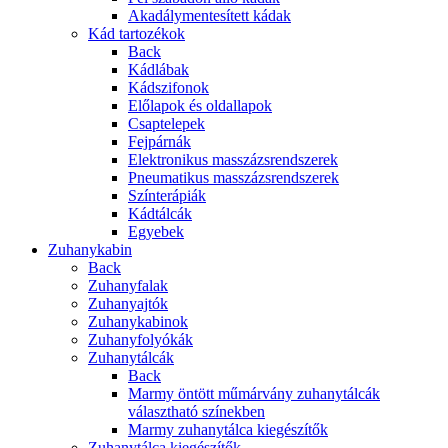
Akadálymentesített kádak
Kád tartozékok
Back
Kádlábak
Kádszifonok
Előlapok és oldallapok
Csaptelepek
Fejpárnák
Elektronikus masszázsrendszerek
Pneumatikus masszázsrendszerek
Színterápiák
Kádtálcák
Egyebek
Zuhanykabin
Back
Zuhanyfalak
Zuhanyajtók
Zuhanykabinok
Zuhanyfolyókák
Zuhanytálcák
Back
Marmy öntött műmárvány zuhanytálcák
választható színekben
Marmy zuhanytálca kiegészítők
Zuhanytálca kiegészítők