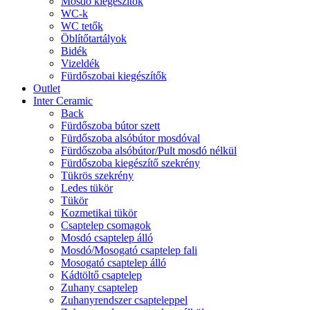
Mosdó kiegészítők
WC-k
WC tetők
Öblítőtartályok
Bidék
Vizeldék
Fürdőszobai kiegészítők
Outlet
Inter Ceramic
Back
Fürdőszoba bútor szett
Fürdőszoba alsóbútor mosdóval
Fürdőszoba alsóbútor/Pult mosdó nélkül
Fürdőszoba kiegészítő szekrény
Tükrös szekrény
Ledes tükör
Tükör
Kozmetikai tükör
Csaptelep csomagok
Mosdó csaptelep álló
Mosdó/Mosogató csaptelep fali
Mosogató csaptelep álló
Kádtöltő csaptelep
Zuhany csaptelep
Zuhanyrendszer csapteleppel