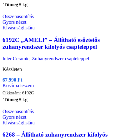
Tömeg
8 kg
Összehasonlítás
Gyors nézet
Kívásnságlistára
6192C „AMELI” – Állítható esőztetős
zuhanyrendszer kifolyós csapteleppel
Inter Ceramic
,
Zuhanyrendszer csapteleppel
Készleten
67.990
Ft
Kosárba teszem
Cikkszám:
6192C
Tömeg
8 kg
Összehasonlítás
Gyors nézet
Kívásnságlistára
6268 – Állítható zuhanyrendszer kifolyós