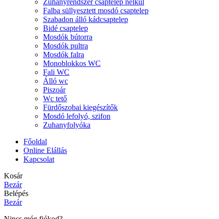
Zuhanyrendszer csaptelep nélkül
Falba süllyesztett mosdó csaptelep
Szabadon álló kádcsaptelep
Bidé csaptelep
Mosdók bútorra
Mosdók pultra
Mosdók falra
Monoblokkos WC
Fali WC
Álló wc
Piszoár
Wc tető
Fürdőszobai kiegészítők
Mosdó lefolyó, szifon
Zuhanyfolyóka
Főoldal
Online Elállás
Kapcsolat
Kosár
Bezár
Belépés
Bezár
Nincs még fiókod?