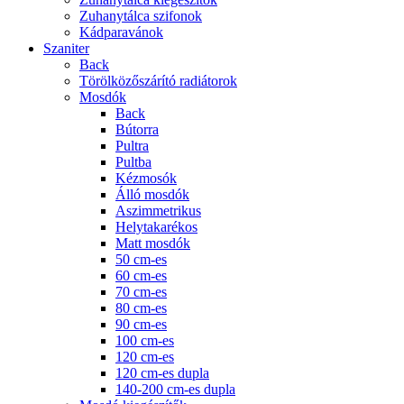
Zuhanytálca szifonok
Kádparavánok
Szaniter
Back
Törölközőszárító radiátorok
Mosdók
Back
Bútorra
Pultra
Pultba
Kézmosók
Álló mosdók
Aszimmetrikus
Helytakarékos
Matt mosdók
50 cm-es
60 cm-es
70 cm-es
80 cm-es
90 cm-es
100 cm-es
120 cm-es
120 cm-es dupla
140-200 cm-es dupla