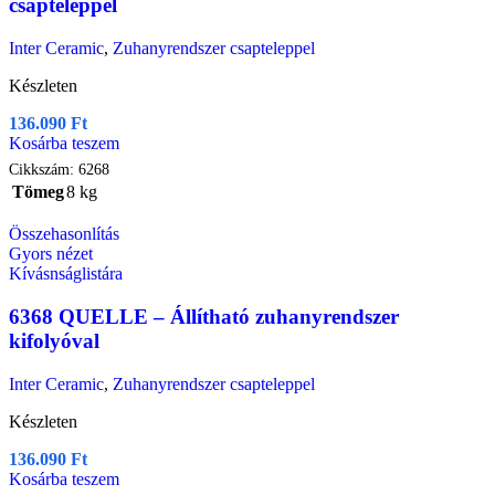
csapteleppel
Inter Ceramic
,
Zuhanyrendszer csapteleppel
Készleten
136.090
Ft
Kosárba teszem
Cikkszám:
6268
Tömeg
8 kg
Összehasonlítás
Gyors nézet
Kívásnságlistára
6368 QUELLE – Állítható zuhanyrendszer
kifolyóval
Inter Ceramic
,
Zuhanyrendszer csapteleppel
Készleten
136.090
Ft
Kosárba teszem