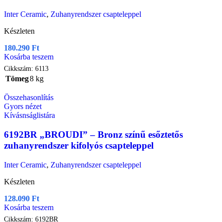
Inter Ceramic
,
Zuhanyrendszer csapteleppel
Készleten
180.290
Ft
Kosárba teszem
Cikkszám:
6113
Tömeg
8 kg
Összehasonlítás
Gyors nézet
Kívásnságlistára
6192BR „BROUDI” – Bronz színű esőztetős
zuhanyrendszer kifolyós csapteleppel
Inter Ceramic
,
Zuhanyrendszer csapteleppel
Készleten
128.090
Ft
Kosárba teszem
Cikkszám:
6192BR