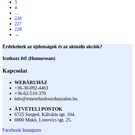
3
4
…
226
227
228
→
Érdekelnek az újdonságok és az aktuális akciók?
Iratkozz fel! (Hamarosan)
Kapcsolat
WEBÁRUHÁZ
+36-30-092-4463
+36-62-510-370
info@emesefurdoszobaszalon.hu
ÁTVÉTELI PONTOK
6725 Szeged, Kálvária sgt. 104.​
6900 Makó, Lonovics sgt. 25.
Facebook
Instagram