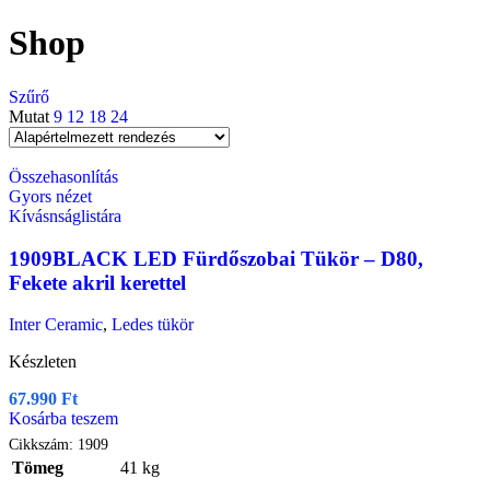
Shop
Szűrő
Mutat
9
12
18
24
Összehasonlítás
Gyors nézet
Kívásnságlistára
1909BLACK LED Fürdőszobai Tükör – D80,
Fekete akril kerettel
Inter Ceramic
,
Ledes tükör
Készleten
67.990
Ft
Kosárba teszem
Cikkszám:
1909
Tömeg
41 kg