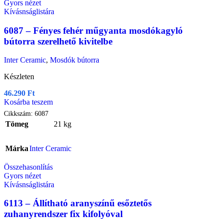
Gyors nézet
Kívásnságlistára
6087 – Fényes fehér műgyanta mosdókagyló
bútorra szerelhető kivitelbe
Inter Ceramic
,
Mosdók bútorra
Készleten
46.290
Ft
Kosárba teszem
Cikkszám:
6087
Tömeg
21 kg
Márka
Inter Ceramic
Összehasonlítás
Gyors nézet
Kívásnságlistára
6113 – Állítható aranyszínű esőztetős
zuhanyrendszer fix kifolyóval