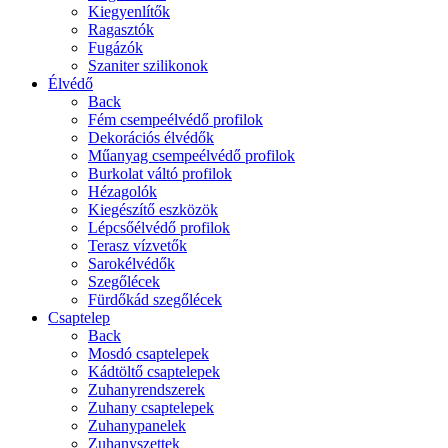
Kiegyenlítők
Ragasztók
Fugázók
Szaniter szilikonok
Élvédő
Back
Fém csempeélvédő profilok
Dekorációs élvédők
Műanyag csempeélvédő profilok
Burkolat váltó profilok
Hézagolók
Kiegészítő eszközök
Lépcsőélvédő profilok
Terasz vízvetők
Sarokélvédők
Szegőlécek
Fürdőkád szegőlécek
Csaptelep
Back
Mosdó csaptelepek
Kádtöltő csaptelepek
Zuhanyrendszerek
Zuhany csaptelepek
Zuhanypanelek
Zuhanyszettek