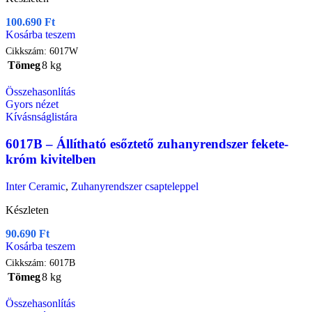
100.690
Ft
Kosárba teszem
Cikkszám:
6017W
Tömeg
8 kg
Összehasonlítás
Gyors nézet
Kívásnságlistára
6017B – Állítható esőztető zuhanyrendszer fekete-
króm kivitelben
Inter Ceramic
,
Zuhanyrendszer csapteleppel
Készleten
90.690
Ft
Kosárba teszem
Cikkszám:
6017B
Tömeg
8 kg
Összehasonlítás