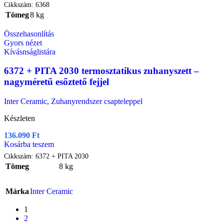
Cikkszám:
6368
Tömeg
8 kg
Összehasonlítás
Gyors nézet
Kívásnságlistára
6372 + PITA 2030 termosztatikus zuhanyszett –
nagyméretű esőztető fejjel
Inter Ceramic
,
Zuhanyrendszer csapteleppel
Készleten
136.090
Ft
Kosárba teszem
Cikkszám:
6372 + PITA 2030
Tömeg
8 kg
Márka
Inter Ceramic
1
2