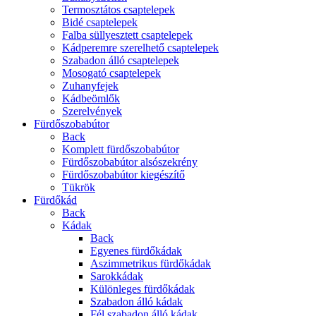
Termosztátos csaptelepek
Bidé csaptelepek
Falba süllyesztett csaptelepek
Kádperemre szerelhető csaptelepek
Szabadon álló csaptelepek
Mosogató csaptelepek
Zuhanyfejek
Kádbeömlők
Szerelvények
Fürdőszobabútor
Back
Komplett fürdőszobabútor
Fürdőszobabútor alsószekrény
Fürdőszobabútor kiegészítő
Tükrök
Fürdőkád
Back
Kádak
Back
Egyenes fürdőkádak
Aszimmetrikus fürdőkádak
Sarokkádak
Különleges fürdőkádak
Szabadon álló kádak
Fél szabadon álló kádak