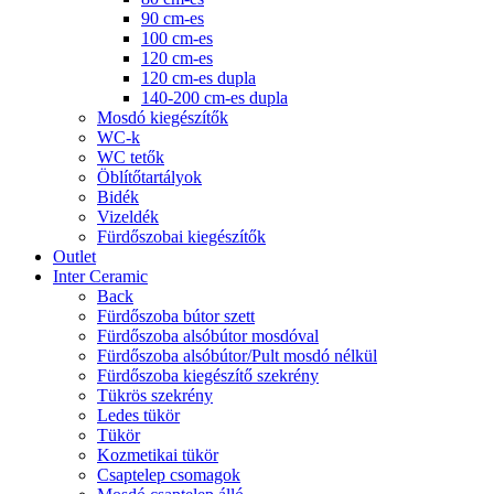
90 cm-es
100 cm-es
120 cm-es
120 cm-es dupla
140-200 cm-es dupla
Mosdó kiegészítők
WC-k
WC tetők
Öblítőtartályok
Bidék
Vizeldék
Fürdőszobai kiegészítők
Outlet
Inter Ceramic
Back
Fürdőszoba bútor szett
Fürdőszoba alsóbútor mosdóval
Fürdőszoba alsóbútor/Pult mosdó nélkül
Fürdőszoba kiegészítő szekrény
Tükrös szekrény
Ledes tükör
Tükör
Kozmetikai tükör
Csaptelep csomagok