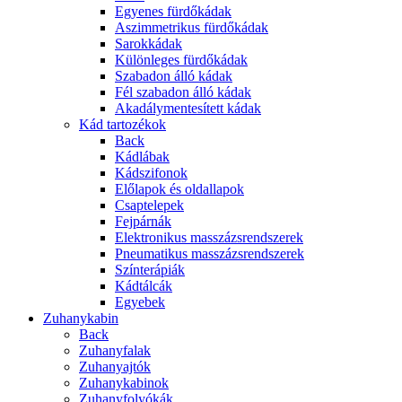
Egyenes fürdőkádak
Aszimmetrikus fürdőkádak
Sarokkádak
Különleges fürdőkádak
Szabadon álló kádak
Fél szabadon álló kádak
Akadálymentesített kádak
Kád tartozékok
Back
Kádlábak
Kádszifonok
Előlapok és oldallapok
Csaptelepek
Fejpárnák
Elektronikus masszázsrendszerek
Pneumatikus masszázsrendszerek
Színterápiák
Kádtálcák
Egyebek
Zuhanykabin
Back
Zuhanyfalak
Zuhanyajtók
Zuhanykabinok
Zuhanyfolyókák