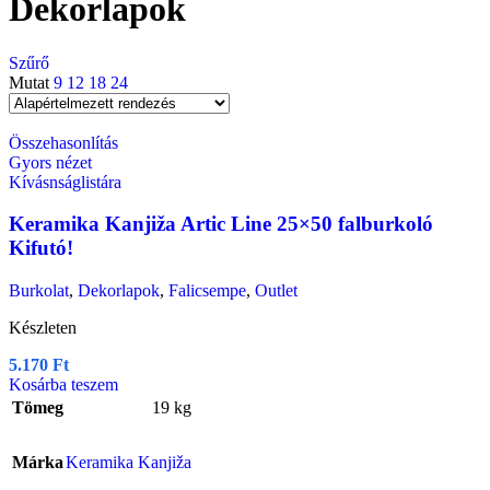
Dekorlapok
Szűrő
Mutat
9
12
18
24
Összehasonlítás
Gyors nézet
Kívásnságlistára
Keramika Kanjiža Artic Line 25×50 falburkoló
Kifutó!
Burkolat
,
Dekorlapok
,
Falicsempe
,
Outlet
Készleten
5.170
Ft
Kosárba teszem
Tömeg
19 kg
Márka
Keramika Kanjiža