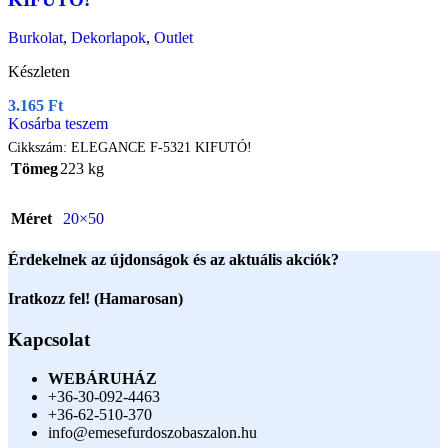
Burkolat
,
Dekorlapok
,
Outlet
Készleten
3.165
Ft
Kosárba teszem
Cikkszám:
ELEGANCE F-5321 KIFUTÓ!
Tömeg
223 kg
Méret
20×50
Érdekelnek az újdonságok és az aktuális akciók?
Iratkozz fel! (Hamarosan)
Kapcsolat
WEBÁRUHÁZ
+36-30-092-4463
+36-62-510-370
info@emesefurdoszobaszalon.hu