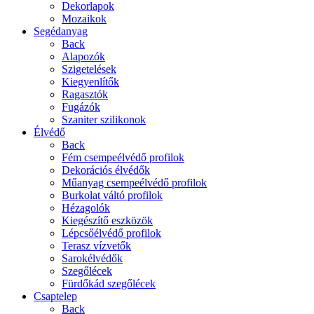
Dekorlapok
Mozaikok
Segédanyag
Back
Alapozók
Szigetelések
Kiegyenlítők
Ragasztók
Fugázók
Szaniter szilikonok
Élvédő
Back
Fém csempeélvédő profilok
Dekorációs élvédők
Műanyag csempeélvédő profilok
Burkolat váltó profilok
Hézagolók
Kiegészítő eszközök
Lépcsőélvédő profilok
Terasz vízvetők
Sarokélvédők
Szegőlécek
Fürdőkád szegőlécek
Csaptelep
Back