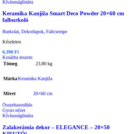
Kívásnságlistára
Keramika Kanjiža Smart Deco Powder 20×60 cm
falburkoló
Burkolat
,
Dekorlapok
,
Falicsempe
Készleten
6.390
Ft
Kosárba teszem
Tömeg
23.80 kg
Márka
Keramika Kanjiža
Méret
20×60 cm
Összehasonlítás
Gyors nézet
Kívásnságlistára
Zalakerámia dekor – ELEGANCE – 20×50
KIFUTÓ!