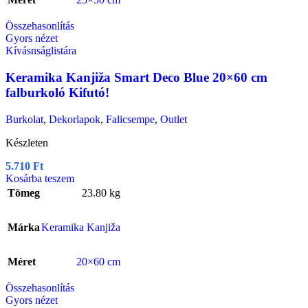
Összehasonlítás
Gyors nézet
Kívásnságlistára
Keramika Kanjiža Smart Deco Blue 20×60 cm
falburkoló Kifutó!
Burkolat
,
Dekorlapok
,
Falicsempe
,
Outlet
Készleten
5.710
Ft
Kosárba teszem
Tömeg
23.80 kg
Márka
Keramika Kanjiža
Méret
20×60 cm
Összehasonlítás
Gyors nézet