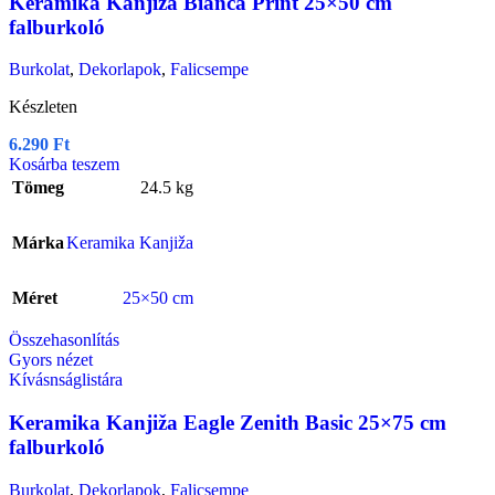
Keramika Kanjiža Bianca Print 25×50 cm
falburkoló
Burkolat
,
Dekorlapok
,
Falicsempe
Készleten
6.290
Ft
Kosárba teszem
Tömeg
24.5 kg
Márka
Keramika Kanjiža
Méret
25×50 cm
Összehasonlítás
Gyors nézet
Kívásnságlistára
Keramika Kanjiža Eagle Zenith Basic 25×75 cm
falburkoló
Burkolat
,
Dekorlapok
,
Falicsempe