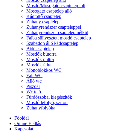
Mosdó csaptelep álló
Mosdó/Mosogató csaptelep fali
Mosogató csaptelep álló
Kádtöltő csaptelep
Zuhany csaptelep
Zuhanyrendszer csapteleppel
Zuhanyrendszer csaptelep nélkül
Falba süllyesztett mosdó csaptelep
Szabadon álló kádcsaptelep
Bidé csaptelep
Mosdók bútorra
Mosdók pultra
Mosdók falra
Monoblokkos WC
Fali WC
Álló wc
Piszoár
Wc tető
Fürdőszobai kiegészítők
Mosdó lefolyó, szifon
Zuhanyfolyóka
Főoldal
Online Elállás
Kapcsolat