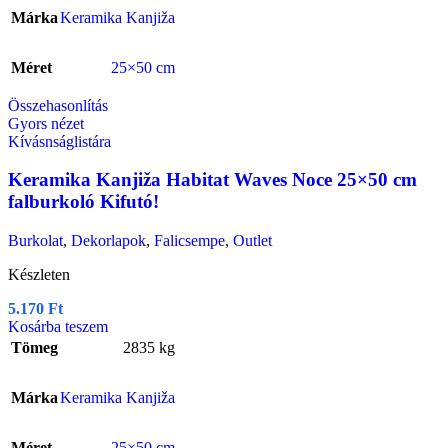
Márka
Keramika Kanjiža
Méret
25×50 cm
Összehasonlítás
Gyors nézet
Kívásnságlistára
Keramika Kanjiža Habitat Waves Noce 25×50 cm
falburkoló Kifutó!
Burkolat
,
Dekorlapok
,
Falicsempe
,
Outlet
Készleten
5.170
Ft
Kosárba teszem
Tömeg
2835 kg
Márka
Keramika Kanjiža
Méret
25×50 cm