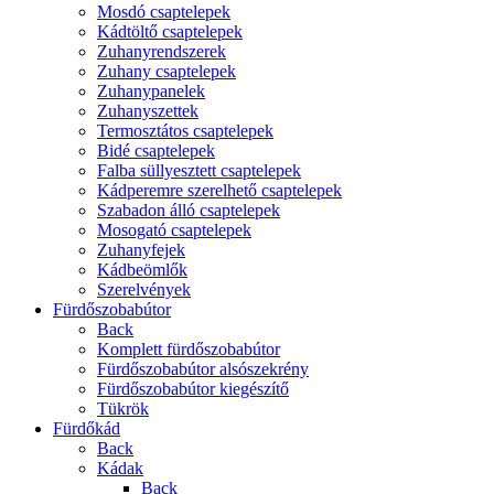
Mosdó csaptelepek
Kádtöltő csaptelepek
Zuhanyrendszerek
Zuhany csaptelepek
Zuhanypanelek
Zuhanyszettek
Termosztátos csaptelepek
Bidé csaptelepek
Falba süllyesztett csaptelepek
Kádperemre szerelhető csaptelepek
Szabadon álló csaptelepek
Mosogató csaptelepek
Zuhanyfejek
Kádbeömlők
Szerelvények
Fürdőszobabútor
Back
Komplett fürdőszobabútor
Fürdőszobabútor alsószekrény
Fürdőszobabútor kiegészítő
Tükrök
Fürdőkád
Back
Kádak
Back