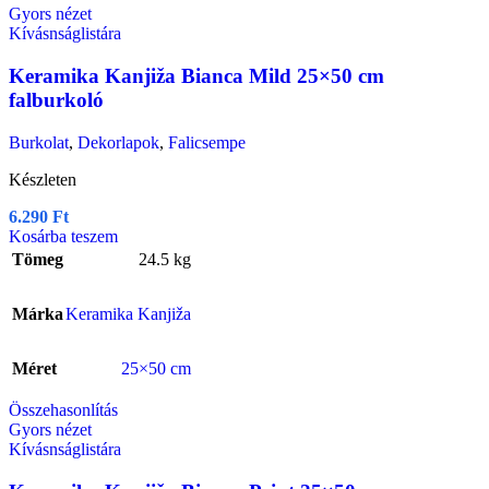
Gyors nézet
Kívásnságlistára
Keramika Kanjiža Bianca Mild 25×50 cm
falburkoló
Burkolat
,
Dekorlapok
,
Falicsempe
Készleten
6.290
Ft
Kosárba teszem
Tömeg
24.5 kg
Márka
Keramika Kanjiža
Méret
25×50 cm
Összehasonlítás
Gyors nézet
Kívásnságlistára