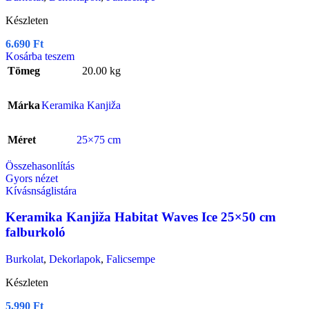
Készleten
6.690
Ft
Kosárba teszem
Tömeg
20.00 kg
Márka
Keramika Kanjiža
Méret
25×75 cm
Összehasonlítás
Gyors nézet
Kívásnságlistára
Keramika Kanjiža Habitat Waves Ice 25×50 cm
falburkoló
Burkolat
,
Dekorlapok
,
Falicsempe
Készleten
5.990
Ft