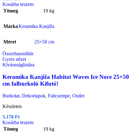
Kosárba teszem
Tömeg
19 kg
Márka
Keramika Kanjiža
Méret
25×50 cm
Összehasonlítás
Gyors nézet
Kívásnságlistára
Keramika Kanjiža Habitat Waves Ice Noce 25×50
cm falburkoló Kifutó!
Burkolat
,
Dekorlapok
,
Falicsempe
,
Outlet
Készleten
5.170
Ft
Kosárba teszem
Tömeg
19 kg