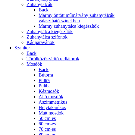
Zuhanytálcák
Back
Marmy öntött műmárvány zuhanytálcák
választható színekben
Marmy zuhanytálca kiegészítők
Zuhanytálca kiegészítők
Zuhanytálca szifonok
Kádparavánok
Szaniter
Back
Törölközőszárító radiátorok
Mosdók
Back
Bútorra
Pultra
Pultba
Kézmosók
Álló mosdók
Aszimmetrikus
Helytakarékos
Matt mosdók
50 cm-es
60 cm-es
70 cm-es
80 cm-es