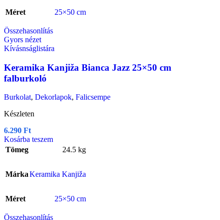
Méret
25×50 cm
Összehasonlítás
Gyors nézet
Kívásnságlistára
Keramika Kanjiža Bianca Jazz 25×50 cm
falburkoló
Burkolat
,
Dekorlapok
,
Falicsempe
Készleten
6.290
Ft
Kosárba teszem
Tömeg
24.5 kg
Márka
Keramika Kanjiža
Méret
25×50 cm
Összehasonlítás