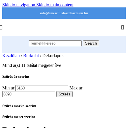
Skip to navigation
Skip to main content
info@emesefurdoszobaszalon.hu
Search
Kezdőlap
/
Burkolat
/
Dekorlapok
Mind a(z) 11 találat megjelenítve
Szűrés ár szerint
Min ár
Max ár
Szűrés
Szűrés márka szerint
Szűrés méret szerint