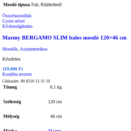
Mosdó típusa
Fali
,
Ráültethető
Összehasonlítás
Gyors nézet
Kívásnságlistára
Marmy BERGAMO SLIM balos mosdó 120×46 cm
Mosdók
,
Aszimmetrikus
Készleten
119.000
Ft
Kosárba teszem
Cikkszám:
80 8210 12 31 10
Tömeg
0.1 kg
Szélesség
120 cm
Mélység
46 cm
Márka
Marmy