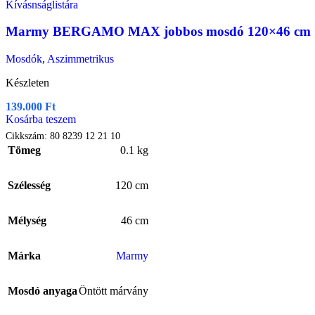
Kívásnságlistára
Marmy BERGAMO MAX jobbos mosdó 120×46 cm
Mosdók
,
Aszimmetrikus
Készleten
139.000
Ft
Kosárba teszem
Cikkszám:
80 8239 12 21 10
Tömeg
0.1 kg
Szélesség
120 cm
Mélység
46 cm
Márka
Marmy
Mosdó anyaga
Öntött márvány