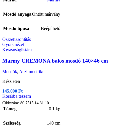
Mosdó anyaga
Öntött márvány
Mosdó típusa
Beépíthető
Összehasonlítás
Gyors nézet
Kívásnságlistára
Marmy CREMONA balos mosdó 140×46 cm
Mosdók
,
Aszimmetrikus
Készleten
145.000
Ft
Kosárba teszem
Cikkszám:
80 7515 14 31 10
Tömeg
0.1 kg
Szélesség
140 cm