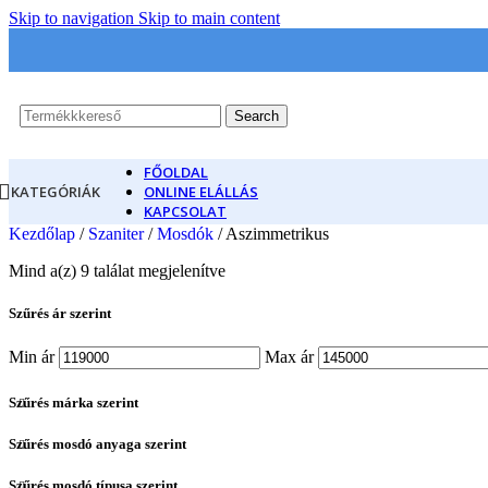
Skip to navigation
Skip to main content
Search
FŐOLDAL
KATEGÓRIÁK
ONLINE ELÁLLÁS
KAPCSOLAT
Kezdőlap
/
Szaniter
/
Mosdók
/
Aszimmetrikus
Mind a(z) 9 találat megjelenítve
Szűrés ár szerint
Min ár
Max ár
Szűrés márka szerint
Szűrés mosdó anyaga szerint
Szűrés mosdó típusa szerint