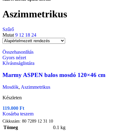
Aszimmetrikus
Szűrő
Mutat
9
12
18
24
Összehasonlítás
Gyors nézet
Kívásnságlistára
Marmy ASPEN balos mosdó 120×46 cm
Mosdók
,
Aszimmetrikus
Készleten
119.000
Ft
Kosárba teszem
Cikkszám:
80 7289 12 31 10
Tömeg
0.1 kg