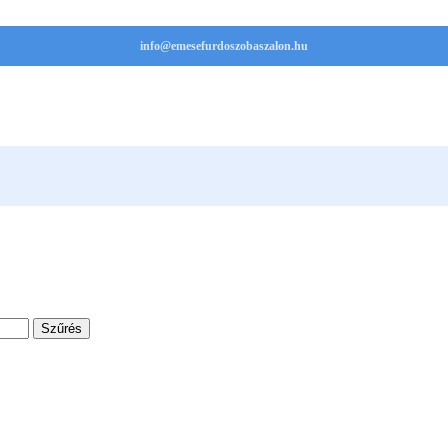
info@emesefurdoszobaszalon.hu
Szűrés