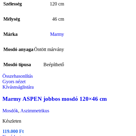
Szélesség
120 cm
Mélység
46 cm
Márka
Marmy
Mosdó anyaga
Öntött márvány
Mosdó típusa
Beépíthető
Összehasonlítás
Gyors nézet
Kívásnságlistára
Marmy ASPEN jobbos mosdó 120×46 cm
Mosdók
,
Aszimmetrikus
Készleten
119.000
Ft