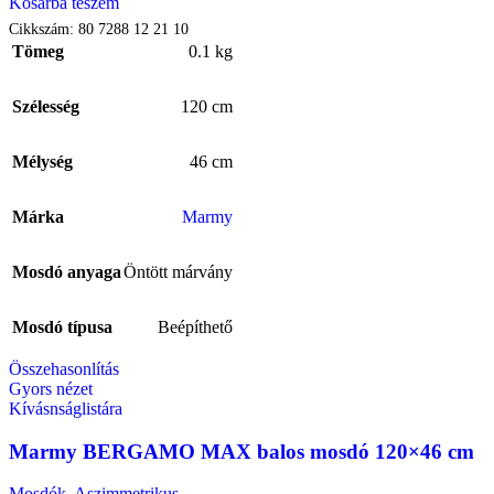
Kosárba teszem
Cikkszám:
80 7288 12 21 10
Tömeg
0.1 kg
Szélesség
120 cm
Mélység
46 cm
Márka
Marmy
Mosdó anyaga
Öntött márvány
Mosdó típusa
Beépíthető
Összehasonlítás
Gyors nézet
Kívásnságlistára
Marmy BERGAMO MAX balos mosdó 120×46 cm
Mosdók
,
Aszimmetrikus