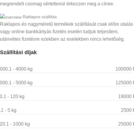
megrendelt csomag sértetlenül érkezzen meg a címre.
Raklapos szállítás
Raklapos és nagyméretű termékek szállítását csak előre utalás
vagy online bankkártyás fizetés esetén tudjuk teljesíteni,
utánvétes fizetésre ezekben az esetekben nincs lehetőség.
Szállítási díjak
000.1 - 4000 kg
100000 
000.1 - 5000 kg
125000 
0.1 - 120 kg
19000 
.1 - 5 kg
2500 
20.1 - 1000 kg
25000 