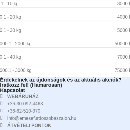
.1 - 10 kg
3000 
0.1 - 20 kg
4000 
0.1 - 30 kg
5000 
000.1 - 2000 kg
50000 
0.1 - 40 kg
7000 
000.1 - 3000 kg
75000 
Érdekelnek az újdonságok és az aktuális akciók?
Iratkozz fel! (Hamarosan)
Kapcsolat
WEBÁRUHÁZ
+36-30-092-4463
+36-62-510-370
info@emesefurdoszobaszalon.hu
ÁTVÉTELI PONTOK