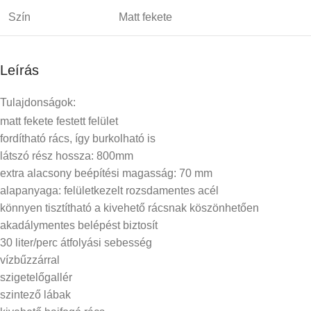
Szín
Matt fekete
Leírás
Tulajdonságok:
matt fekete festett felület
fordítható rács, így burkolható is
látszó rész hossza: 800mm
extra alacsony beépítési magasság: 70 mm
alapanyaga: felületkezelt rozsdamentes acél
könnyen tisztítható a kivehető rácsnak köszönhetően
akadálymentes belépést biztosít
30 liter/perc átfolyási sebesség
vízbűzzárral
szigetelőgallér
szintező lábak