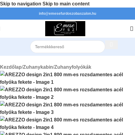
Skip to navigation
Skip to main content
info@emesefurdoszobaszalon.hu
Kezdőlap
/
Zuhanykabin
/
Zuhanyfolyókák