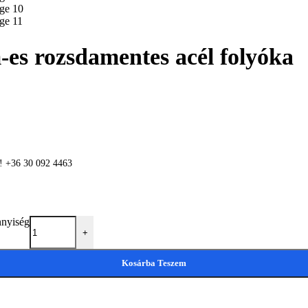
s rozsdamentes acél folyóka
n! +36 30 092 4463
nnyiség
+
Kosárba Teszem