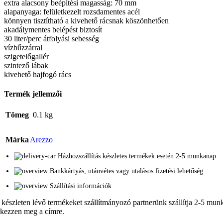
extra alacsony beépítési magasság: 70 mm
alapanyaga: felületkezelt rozsdamentes acél
könnyen tisztítható a kivehető rácsnak köszönhetően
akadálymentes belépést biztosít
30 liter/perc átfolyási sebesség
vízbűzzárral
szigetelőgallér
szintező lábak
kivehető hajfogó rács
Termék jellemzői
Tömeg
0.1 kg
Márka
Arezzo
Házhozszállítás készletes termékek esetén 2-5 munkanap
Bankkártyás, utánvétes vagy utalásos fizetési lehetőség
Szállítási információk
 készleten lévő termékeket szállítmányozó partnerünk szállítja 2-5 munka
rkezzen meg a címre.