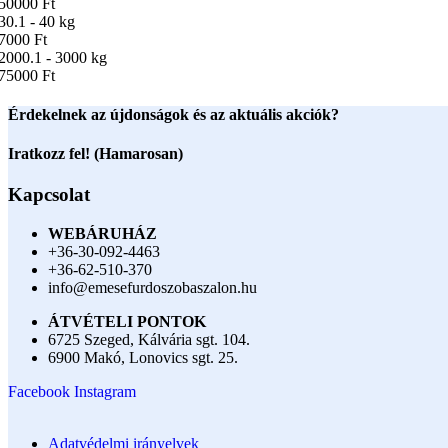
50000 Ft
30.1 - 40 kg
7000 Ft
2000.1 - 3000 kg
75000 Ft
Érdekelnek az újdonságok és az aktuális akciók?
Iratkozz fel! (Hamarosan)
Kapcsolat
WEBÁRUHÁZ
+36-30-092-4463
+36-62-510-370
info@emesefurdoszobaszalon.hu
ÁTVÉTELI PONTOK
6725 Szeged, Kálvária sgt. 104.​
6900 Makó, Lonovics sgt. 25.
Facebook
Instagram
Adatvédelmi irányelvek