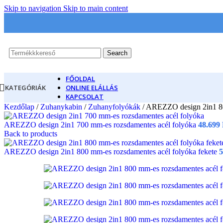
Skip to navigation
Skip to main content
Search
FŐOLDAL
KATEGÓRIÁK
ONLINE ELÁLLÁS
KAPCSOLAT
Kezdőlap
/
Zuhanykabin
/
Zuhanyfolyókák
/
AREZZO design 2in1 80
AREZZO design 2in1 700 mm-es rozsdamentes acél folyóka
48.699
Back to products
AREZZO design 2in1 800 mm-es rozsdamentes acél folyóka fekete
5