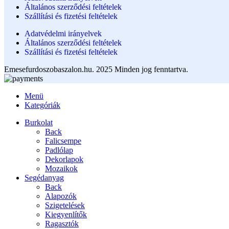
Általános szerződési feltételek
Szállítási és fizetési feltételek
Adatvédelmi irányelvek
Általános szerződési feltételek
Szállítási és fizetési feltételek
Emesefurdoszobaszalon.hu. 2025 Minden jog fenntartva.
Menü
Kategóriák
Burkolat
Back
Falicsempe
Padlólap
Dekorlapok
Mozaikok
Segédanyag
Back
Alapozók
Szigetelések
Kiegyenlítők
Ragasztók