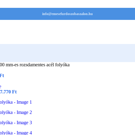
info@emesefurdoszobaszalon.hu
0 mm-es rozsdamentes acél folyóka
Ft
7.770
Ft