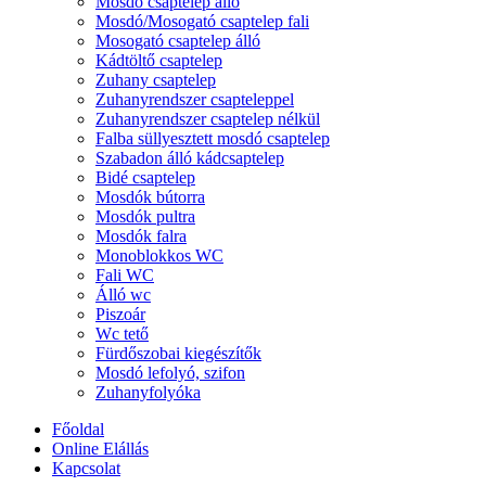
Mosdó csaptelep álló
Mosdó/Mosogató csaptelep fali
Mosogató csaptelep álló
Kádtöltő csaptelep
Zuhany csaptelep
Zuhanyrendszer csapteleppel
Zuhanyrendszer csaptelep nélkül
Falba süllyesztett mosdó csaptelep
Szabadon álló kádcsaptelep
Bidé csaptelep
Mosdók bútorra
Mosdók pultra
Mosdók falra
Monoblokkos WC
Fali WC
Álló wc
Piszoár
Wc tető
Fürdőszobai kiegészítők
Mosdó lefolyó, szifon
Zuhanyfolyóka
Főoldal
Online Elállás
Kapcsolat