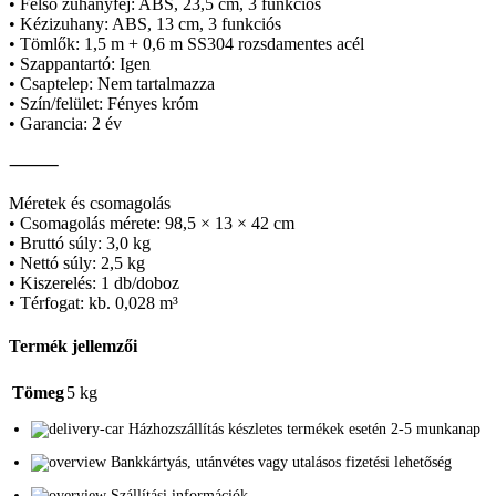
• Felső zuhanyfej: ABS, 23,5 cm, 3 funkciós
• Kézizuhany: ABS, 13 cm, 3 funkciós
• Tömlők: 1,5 m + 0,6 m SS304 rozsdamentes acél
• Szappantartó: Igen
• Csaptelep: Nem tartalmazza
• Szín/felület: Fényes króm
• Garancia: 2 év
⸻
Méretek és csomagolás
• Csomagolás mérete: 98,5 × 13 × 42 cm
• Bruttó súly: 3,0 kg
• Nettó súly: 2,5 kg
• Kiszerelés: 1 db/doboz
• Térfogat: kb. 0,028 m³
Termék jellemzői
Tömeg
5 kg
Házhozszállítás készletes termékek esetén 2-5 munkanap
Bankkártyás, utánvétes vagy utalásos fizetési lehetőség
Szállítási információk