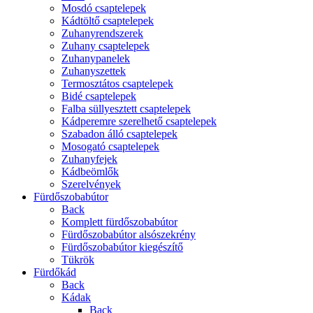
Mosdó csaptelepek
Kádtöltő csaptelepek
Zuhanyrendszerek
Zuhany csaptelepek
Zuhanypanelek
Zuhanyszettek
Termosztátos csaptelepek
Bidé csaptelepek
Falba süllyesztett csaptelepek
Kádperemre szerelhető csaptelepek
Szabadon álló csaptelepek
Mosogató csaptelepek
Zuhanyfejek
Kádbeömlők
Szerelvények
Fürdőszobabútor
Back
Komplett fürdőszobabútor
Fürdőszobabútor alsószekrény
Fürdőszobabútor kiegészítő
Tükrök
Fürdőkád
Back
Kádak
Back