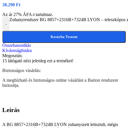
38.290
Ft
Az ár 27% ÁFA-t tartalmaz.
Zuhanyrendszer BG 8857+2316B+7324B LYON – teleszkópos zuhan
-
Kosárba Teszem
Összehasonlítás
Kívásnságlistára
Megosztás:
15
látógató nézi jelenleg ezt a terméket!
Biztonságos vásárlás:
A megbízható és biztonságos online vásárlást a Barion rendszere
biztosítja.
Leírás
A BG 8857+2316B+7324B LYON zuhanyszett letisztult, mégis