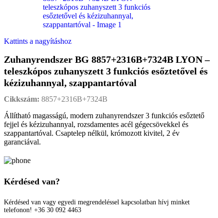
Kattints a nagyításhoz
Zuhanyrendszer BG 8857+2316B+7324B LYON –
teleszkópos zuhanyszett 3 funkciós esőztetővel és
kézizuhannyal, szappantartóval
Cikkszám:
8857+2316B+7324B
Állítható magasságú, modern zuhanyrendszer 3 funkciós esőztető
fejjel és kézizuhannyal, rozsdamentes acél gégecsövekkel és
szappantartóval. Csaptelep nélkül, krómozott kivitel, 2 év
garanciával.
Kérdésed van?
Kérdésed van vagy egyedi megrendeléssel kapcsolatban hívj minket
telefonon! +36 30 092 4463