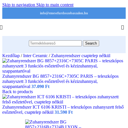
Skip to navigation
Skip to main content
info@emesefurdoszobaszalon.hu
Search
Kezdőlap
/
Inter Ceramic
/
Zuhanyrendszer csaptelep nélkül
Zuhanyrendszer BG 8857+2316C+7305C PARIS – teleszkópos
zuhanyszett 3 funkciós esőztetővel és kézizuhannyal,
szappantartóval
37.090
Ft
Back to products
Zuhanyrendszer ICT 6106 KRISTI – teleszkópos zuhanyszett felső
esőztetővel, csaptelep nélkül
31.590
Ft