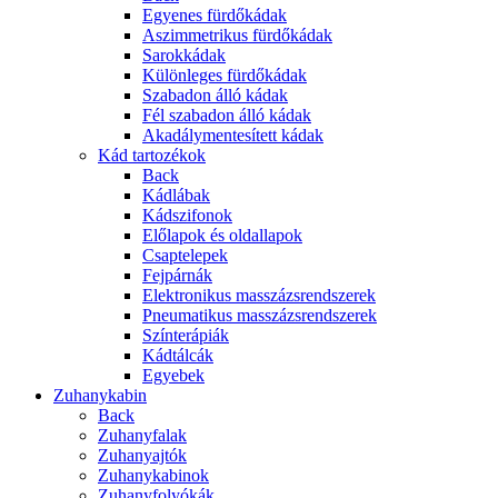
Egyenes fürdőkádak
Aszimmetrikus fürdőkádak
Sarokkádak
Különleges fürdőkádak
Szabadon álló kádak
Fél szabadon álló kádak
Akadálymentesített kádak
Kád tartozékok
Back
Kádlábak
Kádszifonok
Előlapok és oldallapok
Csaptelepek
Fejpárnák
Elektronikus masszázsrendszerek
Pneumatikus masszázsrendszerek
Színterápiák
Kádtálcák
Egyebek
Zuhanykabin
Back
Zuhanyfalak
Zuhanyajtók
Zuhanykabinok
Zuhanyfolyókák