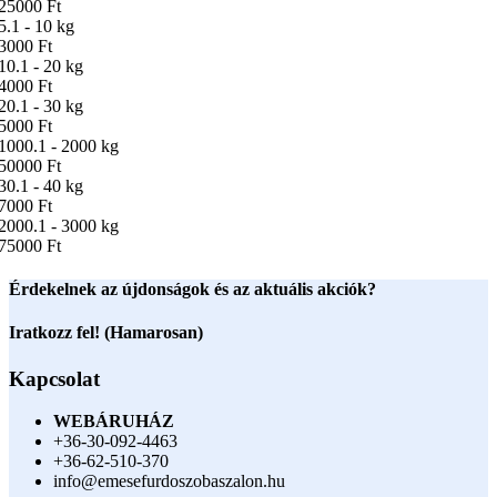
25000 Ft
5.1 - 10 kg
3000 Ft
10.1 - 20 kg
4000 Ft
20.1 - 30 kg
5000 Ft
1000.1 - 2000 kg
50000 Ft
30.1 - 40 kg
7000 Ft
2000.1 - 3000 kg
75000 Ft
Érdekelnek az újdonságok és az aktuális akciók?
Iratkozz fel! (Hamarosan)
Kapcsolat
WEBÁRUHÁZ
+36-30-092-4463
+36-62-510-370
info@emesefurdoszobaszalon.hu