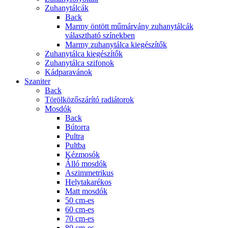
Zuhanytálcák
Back
Marmy öntött műmárvány zuhanytálcák
választható színekben
Marmy zuhanytálca kiegészítők
Zuhanytálca kiegészítők
Zuhanytálca szifonok
Kádparavánok
Szaniter
Back
Törölközőszárító radiátorok
Mosdók
Back
Bútorra
Pultra
Pultba
Kézmosók
Álló mosdók
Aszimmetrikus
Helytakarékos
Matt mosdók
50 cm-es
60 cm-es
70 cm-es
80 cm-es