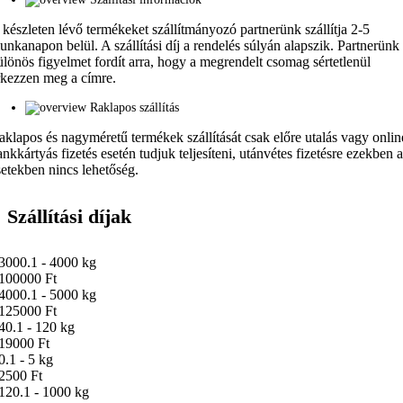
 készleten lévő termékeket szállítmányozó partnerünk szállítja 2-5
unkanapon belül. A szállítási díj a rendelés súlyán alapszik. Partnerünk
ülönös figyelmet fordít arra, hogy a megrendelt csomag sértetlenül
rkezzen meg a címre.
Raklapos szállítás
aklapos és nagyméretű termékek szállítását csak előre utalás vagy onlin
ankkártyás fizetés esetén tudjuk teljesíteni, utánvétes fizetésre ezekben 
setekben nincs lehetőség.
Szállítási díjak
3000.1 - 4000 kg
100000 Ft
4000.1 - 5000 kg
125000 Ft
40.1 - 120 kg
19000 Ft
0.1 - 5 kg
2500 Ft
120.1 - 1000 kg