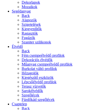
Dekorlapok
Mozaikok
Segédanyag
Back
Alapozók
Szigetelések
Kiegyenlítők
Ragasztók
Fugázók
Szaniter szilikonok
Élvédő
Back
Fém csempeélvédő profilok
Dekorációs élvédők
Műanyag csempeélvédő profilok
Burkolat váltó profilok
Hézagolók
Kiegészítő eszközök
Lépcsőélvédő profilok
Terasz vízvetők
Sarokélvédők
Szegőlécek
Fürdőkád szegőlécek
Csaptelep
Back