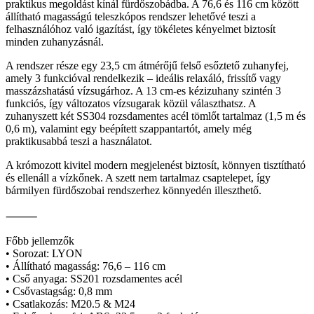
praktikus megoldást kínál fürdőszobádba. A 76,6 és 116 cm között
állítható magasságú teleszkópos rendszer lehetővé teszi a
felhasználóhoz való igazítást, így tökéletes kényelmet biztosít
minden zuhanyzásnál.
A rendszer része egy 23,5 cm átmérőjű felső esőztető zuhanyfej,
amely 3 funkcióval rendelkezik – ideális relaxáló, frissítő vagy
masszázshatású vízsugárhoz. A 13 cm-es kézizuhany szintén 3
funkciós, így változatos vízsugarak közül választhatsz. A
zuhanyszett két SS304 rozsdamentes acél tömlőt tartalmaz (1,5 m és
0,6 m), valamint egy beépített szappantartót, amely még
praktikusabbá teszi a használatot.
A krómozott kivitel modern megjelenést biztosít, könnyen tisztítható
és ellenáll a vízkőnek. A szett nem tartalmaz csaptelepet, így
bármilyen fürdőszobai rendszerhez könnyedén illeszthető.
⸻
Főbb jellemzők
• Sorozat: LYON
• Állítható magasság: 76,6 – 116 cm
• Cső anyaga: SS201 rozsdamentes acél
• Csővastagság: 0,8 mm
• Csatlakozás: M20.5 & M24