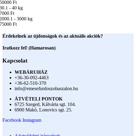
50000 Ft
30.1 - 40 kg
7000 Ft
2000.1 - 3000 kg
75000 Ft
Érdekelnek az újdonságok és az aktuális akciók?
Iratkozz fel! (Hamarosan)
Kapcsolat
WEBÁRUHÁZ
+36-30-092-4463
+36-62-510-370
info@emesefurdoszobaszalon.hu
ÁTVÉTELI PONTOK
6725 Szeged, Kálvária sgt. 104.​
6900 Makó, Lonovics sgt. 25.
Facebook
Instagram
Adatvédelmi irányelvek