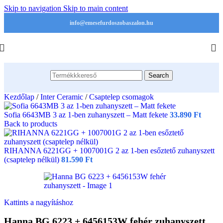
Skip to navigation
Skip to main content
info@emesefurdoszobaszalon.hu
Search
Kezdőlap
/
Inter Ceramic
/
Csaptelep csomagok
Sofia 6643MB 3 az 1-ben zuhanyszett – Matt fekete
33.890
Ft
Back to products
RIHANNA 6221GG + 1007001G 2 az 1-ben esőztető zuhanyszett
(csaptelep nélkül)
81.590
Ft
Kattints a nagyításhoz
Hanna BG 6223 + 6456153W fehér zuhanyszett