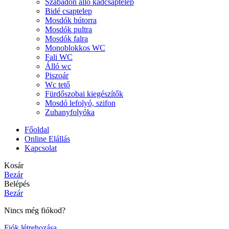
Szabadon álló kádcsaptelep
Bidé csaptelep
Mosdók bútorra
Mosdók pultra
Mosdók falra
Monoblokkos WC
Fali WC
Álló wc
Piszoár
Wc tető
Fürdőszobai kiegészítők
Mosdó lefolyó, szifon
Zuhanyfolyóka
Főoldal
Online Elállás
Kapcsolat
Kosár
Bezár
Belépés
Bezár
Nincs még fiókod?
Fiók létrehozása