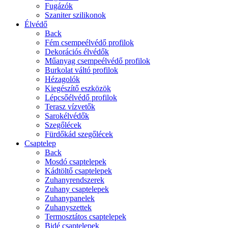
Fugázók
Szaniter szilikonok
Élvédő
Back
Fém csempeélvédő profilok
Dekorációs élvédők
Műanyag csempeélvédő profilok
Burkolat váltó profilok
Hézagolók
Kiegészítő eszközök
Lépcsőélvédő profilok
Terasz vízvetők
Sarokélvédők
Szegőlécek
Fürdőkád szegőlécek
Csaptelep
Back
Mosdó csaptelepek
Kádtöltő csaptelepek
Zuhanyrendszerek
Zuhany csaptelepek
Zuhanypanelek
Zuhanyszettek
Termosztátos csaptelepek
Bidé csaptelepek