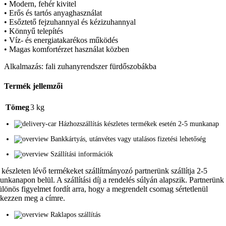
• Modern, fehér kivitel
• Erős és tartós anyaghasználat
• Esőztető fejzuhannyal és kézizuhannyal
• Könnyű telepítés
• Víz- és energiatakarékos működés
• Magas komfortérzet használat közben
Alkalmazás: fali zuhanyrendszer fürdőszobákba
Termék jellemzői
Tömeg
3 kg
Házhozszállítás készletes termékek esetén 2-5 munkanap
Bankkártyás, utánvétes vagy utalásos fizetési lehetőség
Szállítási információk
 készleten lévő termékeket szállítmányozó partnerünk szállítja 2-5
unkanapon belül. A szállítási díj a rendelés súlyán alapszik. Partnerünk
ülönös figyelmet fordít arra, hogy a megrendelt csomag sértetlenül
rkezzen meg a címre.
Raklapos szállítás