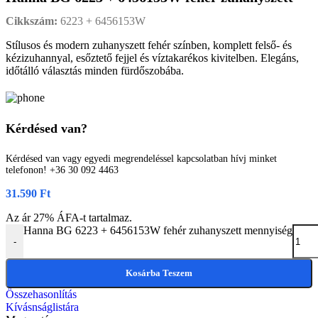
Cikkszám:
6223 + 6456153W
Stílusos és modern zuhanyszett fehér színben, komplett felső- és
kézizuhannyal, esőztető fejjel és víztakarékos kivitelben. Elegáns,
időtálló választás minden fürdőszobába.
Kérdésed van?
Kérdésed van vagy egyedi megrendeléssel kapcsolatban hívj minket
telefonon! +36 30 092 4463
31.590
Ft
Az ár 27% ÁFA-t tartalmaz.
Hanna BG 6223 + 6456153W fehér zuhanyszett mennyiség
-
Kosárba Teszem
Összehasonlítás
Kívásnságlistára