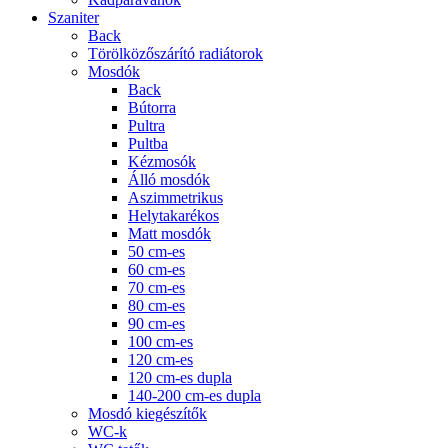
Szaniter
Back
Törölközőszárító radiátorok
Mosdók
Back
Bútorra
Pultra
Pultba
Kézmosók
Álló mosdók
Aszimmetrikus
Helytakarékos
Matt mosdók
50 cm-es
60 cm-es
70 cm-es
80 cm-es
90 cm-es
100 cm-es
120 cm-es
120 cm-es dupla
140-200 cm-es dupla
Mosdó kiegészítők
WC-k