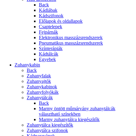
Back
Kádlábak
Kádszifonok
Előlapok és oldallapok
Csaptelepek
Fejpárnák
Elektronikus masszázsrendszerek
Pneumatikus masszázsrendszerek
Színterápiák
Kádtálcák
Egyebek
Zuhanykabin
Back
Zuhanyfalak
Zuhanyajtók
Zuhanykabinok
Zuhanyfolyókák
Zuhanytálcák
Back
Marmy öntött műmárvány zuhanytálcák
választható színekben
Marmy zuhanytálca kiegészítők
Zuhanytálca kiegészítők
Zuhanytálca szifonok
Kádparavánok