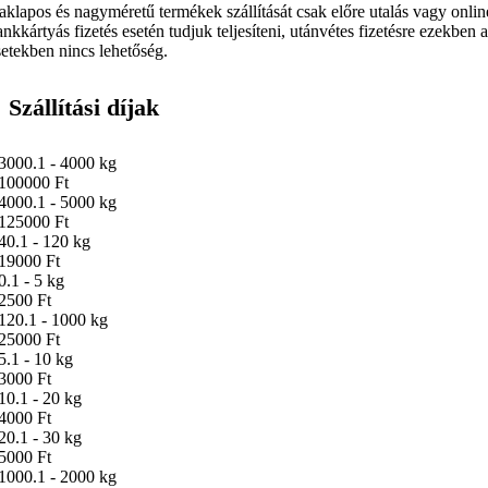
aklapos és nagyméretű termékek szállítását csak előre utalás vagy onlin
ankkártyás fizetés esetén tudjuk teljesíteni, utánvétes fizetésre ezekben 
setekben nincs lehetőség.
Szállítási díjak
3000.1 - 4000 kg
100000 Ft
4000.1 - 5000 kg
125000 Ft
40.1 - 120 kg
19000 Ft
0.1 - 5 kg
2500 Ft
120.1 - 1000 kg
25000 Ft
5.1 - 10 kg
3000 Ft
10.1 - 20 kg
4000 Ft
20.1 - 30 kg
5000 Ft
1000.1 - 2000 kg