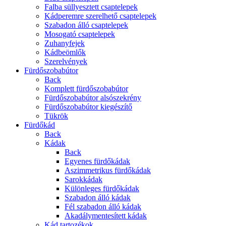
Falba süllyesztett csaptelepek
Kádperemre szerelhető csaptelepek
Szabadon álló csaptelepek
Mosogató csaptelepek
Zuhanyfejek
Kádbeömlők
Szerelvények
Fürdőszobabútor
Back
Komplett fürdőszobabútor
Fürdőszobabútor alsószekrény
Fürdőszobabútor kiegészítő
Tükrök
Fürdőkád
Back
Kádak
Back
Egyenes fürdőkádak
Aszimmetrikus fürdőkádak
Sarokkádak
Különleges fürdőkádak
Szabadon álló kádak
Fél szabadon álló kádak
Akadálymentesített kádak
Kád tartozékok