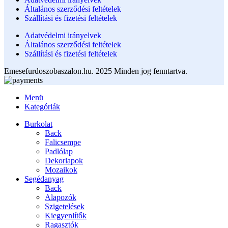
Általános szerződési feltételek
Szállítási és fizetési feltételek
Adatvédelmi irányelvek
Általános szerződési feltételek
Szállítási és fizetési feltételek
Emesefurdoszobaszalon.hu. 2025 Minden jog fenntartva.
Menü
Kategóriák
Burkolat
Back
Falicsempe
Padlólap
Dekorlapok
Mozaikok
Segédanyag
Back
Alapozók
Szigetelések
Kiegyenlítők
Ragasztók