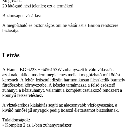
Megosztás:
20
látógató nézi jelenleg ezt a terméket!
Biztonságos vásárlás:
A megbízható és biztonságos online vásárlást a Barion rendszere
biztosítja.
Leírás
A Hanna BG 6223 + 6456153W zuhanyszett kiváló választás
azoknak, akik a modern megjelenés mellett megbízható működést
keresnek. A fehér, letisztult dizájn harmonikusan illeszkedik bármely
fürdőszobai környezetbe. A készlet tartalmazza a felső esőztető
zuhanyt, a kézizuhanyt, valamint a komplett csatlakozó rendszert a
könnyű felszereléshez.
A víztakarékos kialakítás segíti az alacsonyabb vízfogyasztást, a
kiváló minőségű anyagok pedig hosszú élettartamot biztosítanak.
Tulajdonságok:
• Komplett 2 az 1-ben zuhanyrendszer