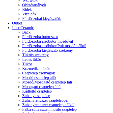
WC tetők
Öblítőtartályok
Bidék
Vizeldék
Fürdőszobai kiegészítők
Outlet
Inter Ceramic
Back
Fürdőszoba bútor szett
Fürdőszoba alsóbútor mosdóval
Fürdőszoba alsóbútor/Pult mosdó nélkül
Fürdőszoba kiegészítő szekrény
Tükrös szekrény
Ledes tükör
Tükör
Kozmetikai tükör
Csaptelep csomagok
Mosdó csaptelep álló
Mosdó/Mosogató csaptelep fali
Mosogató csaptelep álló
Kádtöltő csaptelep
Zuhany csaptelep
Zuhanyrendszer csapteleppel
Zuhanyrendszer csaptelep nélkül
Falba süllyesztett mosdó csaptelep