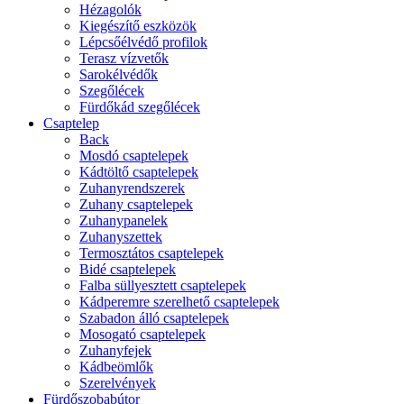
Hézagolók
Kiegészítő eszközök
Lépcsőélvédő profilok
Terasz vízvetők
Sarokélvédők
Szegőlécek
Fürdőkád szegőlécek
Csaptelep
Back
Mosdó csaptelepek
Kádtöltő csaptelepek
Zuhanyrendszerek
Zuhany csaptelepek
Zuhanypanelek
Zuhanyszettek
Termosztátos csaptelepek
Bidé csaptelepek
Falba süllyesztett csaptelepek
Kádperemre szerelhető csaptelepek
Szabadon álló csaptelepek
Mosogató csaptelepek
Zuhanyfejek
Kádbeömlők
Szerelvények
Fürdőszobabútor