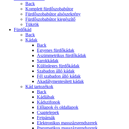
Back
Komplett fürdőszobabútor
Fürdőszobabútor alsószekrény
Fürdőszobabútor kiegészítő
Tükrök
Fürdőkád
Back
Kádak
Back
Egyenes fürdőkádak
Aszimmetrikus fürdőkádak
Sarokkádak
Különleges fürdőkádak
Szabadon álló kádak
Fél szabadon álló kádak
Akadálymentesített kádak
Kád tartozékok
Back
Kádlábak
Kádszifonok
Előlapok és oldallapok
Csaptelepek
Fejpárnák
Elektronikus masszázsrendszerek
Pneumatikus masszázsrendszerek