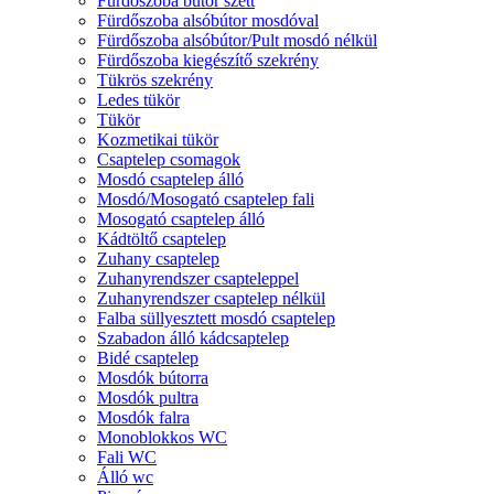
Fürdőszoba bútor szett
Fürdőszoba alsóbútor mosdóval
Fürdőszoba alsóbútor/Pult mosdó nélkül
Fürdőszoba kiegészítő szekrény
Tükrös szekrény
Ledes tükör
Tükör
Kozmetikai tükör
Csaptelep csomagok
Mosdó csaptelep álló
Mosdó/Mosogató csaptelep fali
Mosogató csaptelep álló
Kádtöltő csaptelep
Zuhany csaptelep
Zuhanyrendszer csapteleppel
Zuhanyrendszer csaptelep nélkül
Falba süllyesztett mosdó csaptelep
Szabadon álló kádcsaptelep
Bidé csaptelep
Mosdók bútorra
Mosdók pultra
Mosdók falra
Monoblokkos WC
Fali WC
Álló wc