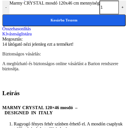
Marmy CRYSTAL mosdó 120x46 cm mennyiség
-
+
Kosárba Teszem
Összehasonlítás
Kívásnságlistára
Megosztás:
14
látógató nézi jelenleg ezt a terméket!
Biztonságos vásárlás:
A megbízható és biztonságos online vásárlást a Barion rendszere
biztosítja.
Leírás
MARMY CRYSTAL 120×46 mosdó –
DESIGNED IN ITALY
Ragyogó fényes fehér színben érhető el. A mosdón csaplyuk