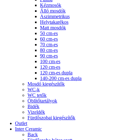
Kézmosók
Álló mosdók
Aszimmetrikus
Helytakarékos
Matt mosdók
50 cm-es
60 cm-es
70 cm-es
80 cm-es
90 cm-es
100 cm-es
120 cm-es
120 cm-es dupla
140-200 cm-es dupla
Mosdó kiegészítők
WC-k
WC tetők
Öblítőtartályok
Bidék
Vizeldék
Fürdőszobai kiegészítők
Outlet
Inter Ceramic
Back