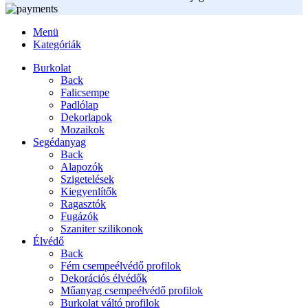
Menü
Kategóriák
Burkolat
Back
Falicsempe
Padlólap
Dekorlapok
Mozaikok
Segédanyag
Back
Alapozók
Szigetelések
Kiegyenlítők
Ragasztók
Fugázók
Szaniter szilikonok
Élvédő
Back
Fém csempeélvédő profilok
Dekorációs élvédők
Műanyag csempeélvédő profilok
Burkolat váltó profilok