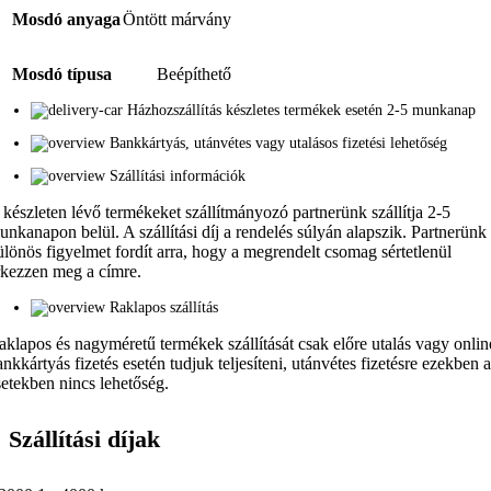
Mosdó anyaga
Öntött márvány
Mosdó típusa
Beépíthető
Házhozszállítás készletes termékek esetén 2-5 munkanap
Bankkártyás, utánvétes vagy utalásos fizetési lehetőség
Szállítási információk
 készleten lévő termékeket szállítmányozó partnerünk szállítja 2-5
unkanapon belül. A szállítási díj a rendelés súlyán alapszik. Partnerünk
ülönös figyelmet fordít arra, hogy a megrendelt csomag sértetlenül
rkezzen meg a címre.
Raklapos szállítás
aklapos és nagyméretű termékek szállítását csak előre utalás vagy onlin
ankkártyás fizetés esetén tudjuk teljesíteni, utánvétes fizetésre ezekben 
setekben nincs lehetőség.
Szállítási díjak