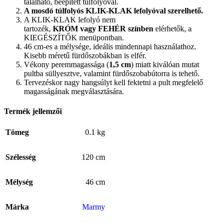
található, beépített túlfolyóval.
A mosdó túlfolyós KLIK-KLAK lefolyóval szerelhető.
A KLIK-KLAK lefolyó nem
tartozék,
KRÓM vagy FEHÉR színben
elérhetők, a
KIEGÉSZÍTŐK menüpontban.
46 cm-es a mélysége, ideális mindennapi használathoz.
Kisebb méretű fürdőszobákban is elfér.
Vékony peremmagassága (
1,5 cm
) miatt kiválóan mutat
pultba süllyesztve, valamint fürdőszobabútorra is tehető.
Tervezéskor nagy hangsúlyt kell fektetni a pult megfelelő
magasságának megválasztására.
Termék jellemzői
Tömeg
0.1 kg
Szélesség
120 cm
Mélység
46 cm
Márka
Marmy