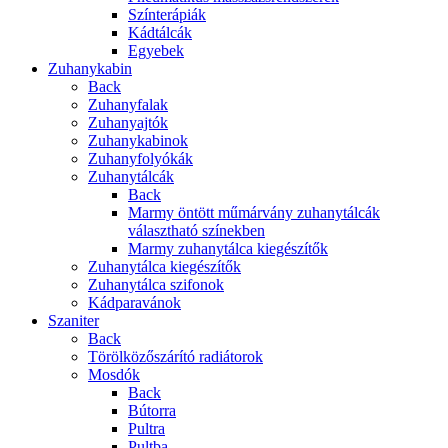
Színterápiák
Kádtálcák
Egyebek
Zuhanykabin
Back
Zuhanyfalak
Zuhanyajtók
Zuhanykabinok
Zuhanyfolyókák
Zuhanytálcák
Back
Marmy öntött műmárvány zuhanytálcák
választható színekben
Marmy zuhanytálca kiegészítők
Zuhanytálca kiegészítők
Zuhanytálca szifonok
Kádparavánok
Szaniter
Back
Törölközőszárító radiátorok
Mosdók
Back
Bútorra
Pultra
Pultba