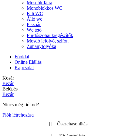
Mosdók falra
Monoblokkos WC
Fali WC
Álló wc
Piszoár
Wc tető
Fürdőszobai kiegészítők
Mosdó lefolyó, szifon
Zuhanyfolyóka
Főoldal
Online Elállás
Kapcsolat
Kosár
Bezár
Belépés
Bezár
Nincs még fiókod?
Fiók létrehozása
Összehasonlítás
Kívánságlista