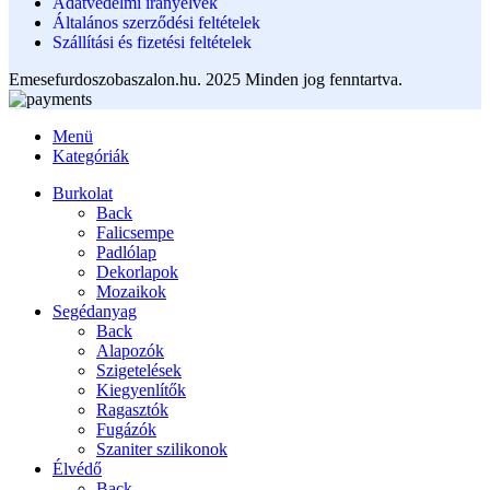
Adatvédelmi irányelvek
Általános szerződési feltételek
Szállítási és fizetési feltételek
Emesefurdoszobaszalon.hu. 2025 Minden jog fenntartva.
Menü
Kategóriák
Burkolat
Back
Falicsempe
Padlólap
Dekorlapok
Mozaikok
Segédanyag
Back
Alapozók
Szigetelések
Kiegyenlítők
Ragasztók
Fugázók
Szaniter szilikonok
Élvédő
Back