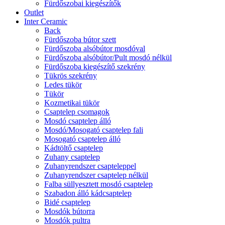
Fürdőszobai kiegészítők
Outlet
Inter Ceramic
Back
Fürdőszoba bútor szett
Fürdőszoba alsóbútor mosdóval
Fürdőszoba alsóbútor/Pult mosdó nélkül
Fürdőszoba kiegészítő szekrény
Tükrös szekrény
Ledes tükör
Tükör
Kozmetikai tükör
Csaptelep csomagok
Mosdó csaptelep álló
Mosdó/Mosogató csaptelep fali
Mosogató csaptelep álló
Kádtöltő csaptelep
Zuhany csaptelep
Zuhanyrendszer csapteleppel
Zuhanyrendszer csaptelep nélkül
Falba süllyesztett mosdó csaptelep
Szabadon álló kádcsaptelep
Bidé csaptelep
Mosdók bútorra
Mosdók pultra