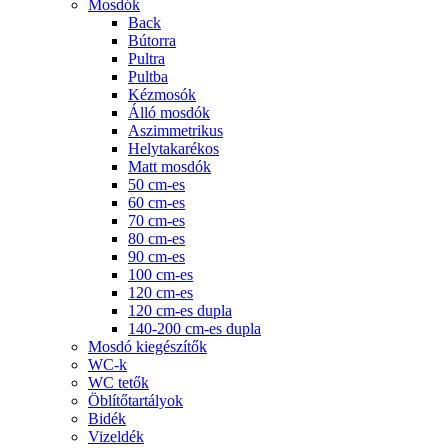
Mosdók
Back
Bútorra
Pultra
Pultba
Kézmosók
Álló mosdók
Aszimmetrikus
Helytakarékos
Matt mosdók
50 cm-es
60 cm-es
70 cm-es
80 cm-es
90 cm-es
100 cm-es
120 cm-es
120 cm-es dupla
140-200 cm-es dupla
Mosdó kiegészítők
WC-k
WC tetők
Öblítőtartályok
Bidék
Vizeldék