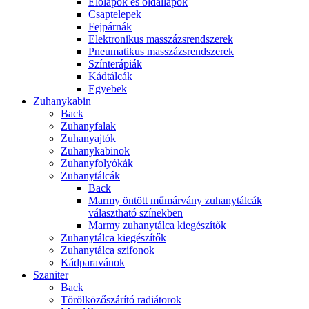
Előlapok és oldallapok
Csaptelepek
Fejpárnák
Elektronikus masszázsrendszerek
Pneumatikus masszázsrendszerek
Színterápiák
Kádtálcák
Egyebek
Zuhanykabin
Back
Zuhanyfalak
Zuhanyajtók
Zuhanykabinok
Zuhanyfolyókák
Zuhanytálcák
Back
Marmy öntött műmárvány zuhanytálcák
választható színekben
Marmy zuhanytálca kiegészítők
Zuhanytálca kiegészítők
Zuhanytálca szifonok
Kádparavánok
Szaniter
Back
Törölközőszárító radiátorok