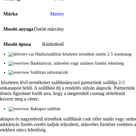
Márka
Marmy
Mosdó anyaga
Öntött márvány
Mosdó típusa
Ráültethető
Házhozszállítás készletes termékek esetén 2-5 munkanap
Bankkártyás, utánvétes vagy utalásos fizetési lehetőség
Szállítási információk
 készleten lévő termékeket szállítmányozó partnerünk szállítja 2-5
unkanapon belül. A szállítási díj a rendelés súlyán alapszik. Partnerünk
ülönös figyelmet fordít arra, hogy a megrendelt csomag sértetlenül
rkezzen meg a címre.
Raklapos szállítás
aklapos és nagyméretű termékek szállítását csak előre utalás vagy onlin
ankkártyás fizetés esetén tudjuk teljesíteni, utánvétes fizetésre ezekben 
setekben nincs lehetőség.