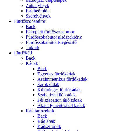
Mosogató csaptelepek
Zuhanyfejek
Kádbeömlők
Szerelvények
Fürdőszobabútor
Back
Komplett fürdőszobabútor
Fürdőszobabútor alsószekrény
Fürdőszobabútor kiegészítő
Tükrök
Fürdőkád
Back
Kádak
Back
Egyenes fürdőkádak
Aszimmetrikus fürdőkádak
Sarokkádak
Különleges fürdőkádak
Szabadon álló kádak
Fél szabadon álló kádak
Akadálymentesített kádak
Kád tartozékok
Back
Kádlábak
Kádszifonok