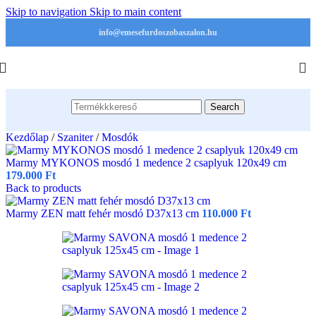
Skip to navigation
Skip to main content
info@emesefurdoszobaszalon.hu
Search
Kezdőlap
/
Szaniter
/
Mosdók
Marmy MYKONOS mosdó 1 medence 2 csaplyuk 120x49 cm
179.000
Ft
Back to products
Marmy ZEN matt fehér mosdó D37x13 cm
110.000
Ft