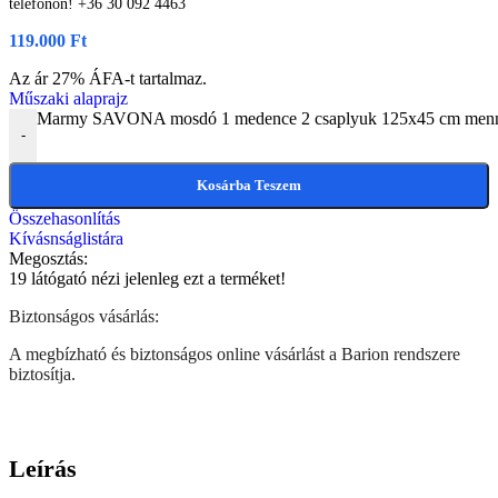
telefonon! +36 30 092 4463
119.000
Ft
Az ár 27% ÁFA-t tartalmaz.
Műszaki alaprajz
Marmy SAVONA mosdó 1 medence 2 csaplyuk 125x45 cm menn
-
Kosárba Teszem
Összehasonlítás
Kívásnságlistára
Megosztás:
19
látógató nézi jelenleg ezt a terméket!
Biztonságos vásárlás:
A megbízható és biztonságos online vásárlást a Barion rendszere
biztosítja.
Leírás