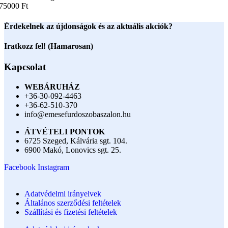
75000 Ft
Érdekelnek az újdonságok és az aktuális akciók?
Iratkozz fel! (Hamarosan)
Kapcsolat
WEBÁRUHÁZ
+36-30-092-4463
+36-62-510-370
info@emesefurdoszobaszalon.hu
ÁTVÉTELI PONTOK
6725 Szeged, Kálvária sgt. 104.​
6900 Makó, Lonovics sgt. 25.
Facebook
Instagram
Adatvédelmi irányelvek
Általános szerződési feltételek
Szállítási és fizetési feltételek