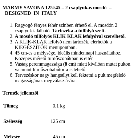
MARMY SAVONA 125×45 – 2 csaplyukas mosdó –
DESIGNED IN ITALY
Ragyogó fényes fehér színben érhető el. A mosdón 2
csaplyuk található.
Tartozéka a túlfolyó szett.
A mosdó túlfolyós KLIK-KLAK lefolyóval szerelhető.
A KLIK-KLAK lefolyó nem tartozék, elérhetők a
KIEGÉSZÍTŐK menüpontban.
45 cm-es a mélysége, ideális mindennapi használathoz.
Közepes méretű fürdőszobákban is elfér.
Vastag peremmagassága (
8 cm
) miatt kiválóan mutat pulton,
valamint fürdőszobabútorra is tehető.
Tervezéskor nagy hangsúlyt kell fektetni a pult megfelelő
magasságának megválasztására.
Termék jellemzői
Tömeg
0.1 kg
Szélesség
125 cm
Mélység
45 cm