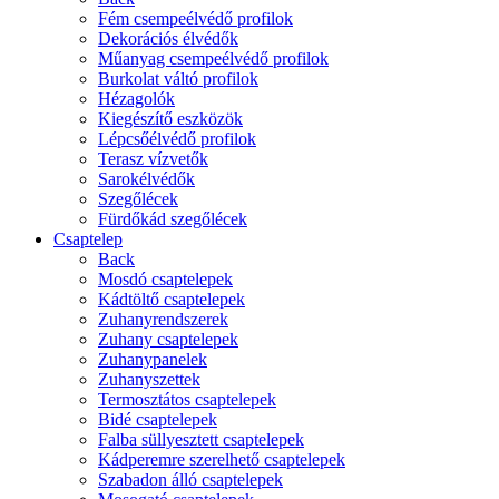
Fém csempeélvédő profilok
Dekorációs élvédők
Műanyag csempeélvédő profilok
Burkolat váltó profilok
Hézagolók
Kiegészítő eszközök
Lépcsőélvédő profilok
Terasz vízvetők
Sarokélvédők
Szegőlécek
Fürdőkád szegőlécek
Csaptelep
Back
Mosdó csaptelepek
Kádtöltő csaptelepek
Zuhanyrendszerek
Zuhany csaptelepek
Zuhanypanelek
Zuhanyszettek
Termosztátos csaptelepek
Bidé csaptelepek
Falba süllyesztett csaptelepek
Kádperemre szerelhető csaptelepek
Szabadon álló csaptelepek