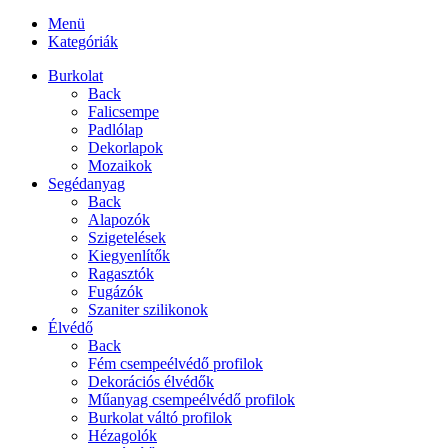
Menü
Kategóriák
Burkolat
Back
Falicsempe
Padlólap
Dekorlapok
Mozaikok
Segédanyag
Back
Alapozók
Szigetelések
Kiegyenlítők
Ragasztók
Fugázók
Szaniter szilikonok
Élvédő
Back
Fém csempeélvédő profilok
Dekorációs élvédők
Műanyag csempeélvédő profilok
Burkolat váltó profilok
Hézagolók