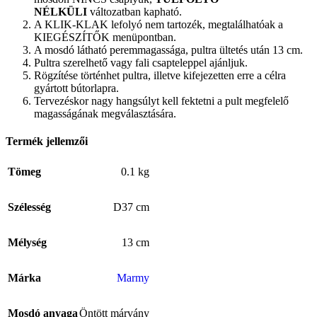
NÉLKÜLI
változatban kapható.
A KLIK-KLAK lefolyó nem tartozék, megtalálhatóak a
KIEGÉSZÍTŐK menüpontban.
A mosdó látható peremmagassága, pultra ültetés után 13 cm.
Pultra szerelhető vagy fali csapteleppel ajánljuk.
Rögzítése történhet pultra, illetve kifejezetten erre a célra
gyártott bútorlapra.
Tervezéskor nagy hangsúlyt kell fektetni a pult megfelelő
magasságának megválasztására.
Termék jellemzői
Tömeg
0.1 kg
Szélesség
D37 cm
Mélység
13 cm
Márka
Marmy
Mosdó anyaga
Öntött márvány