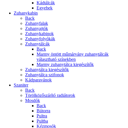
Kádtálcák
Egyebek
Zuhanykabin
Back
Zuhanyfalak
Zuhanyajtók
Zuhanykabinok
Zuhanyfolyókák
Zuhanytálcák
Back
Marmy öntött műmárvány zuhanytálcák
választható színekben
Marmy zuhanytálca kiegészítők
Zuhanytálca kiegészítők
Zuhanytálca szifonok
Kádparavánok
Szaniter
Back
Törölközőszárító radiátorok
Mosdók
Back
Bútorra
Pultra
Pultba
Kézmosók