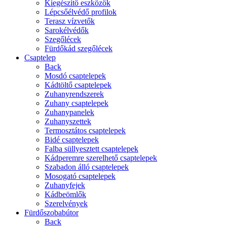
Kiegészítő eszközök
Lépcsőélvédő profilok
Terasz vízvetők
Sarokélvédők
Szegőlécek
Fürdőkád szegőlécek
Csaptelep
Back
Mosdó csaptelepek
Kádtöltő csaptelepek
Zuhanyrendszerek
Zuhany csaptelepek
Zuhanypanelek
Zuhanyszettek
Termosztátos csaptelepek
Bidé csaptelepek
Falba süllyesztett csaptelepek
Kádperemre szerelhető csaptelepek
Szabadon álló csaptelepek
Mosogató csaptelepek
Zuhanyfejek
Kádbeömlők
Szerelvények
Fürdőszobabútor
Back