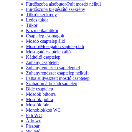
Fürdőszoba alsóbútor/Pult mosdó nélkül
Fürdőszoba kiegészítő szekrény
Tükrös szekrény
Ledes tükör
Tükör
Kozmetikai tükör
Csaptelep csomagok
Mosdó csaptelep álló
Mosdó/Mosogató csaptelep fali
Mosogató csaptelep álló
Kádtöltő csaptelep
Zuhany csaptelep
Zuhanyrendszer csapteleppel
Zuhanyrendszer csaptelep nélkül
Falba süllyesztett mosdó csaptelep
Szabadon álló kádcsaptelep
Bidé csaptelep
Mosdók bútorra
Mosdók pultra
Mosdók falra
Monoblokkos WC
Fali WC
Álló wc
Piszoár
Wc tető