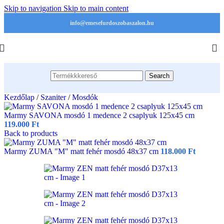
Skip to navigation
Skip to main content
info@emesefurdoszobaszalon.hu
Search
Kezdőlap
/
Szaniter
/
Mosdók
Marmy SAVONA mosdó 1 medence 2 csaplyuk 125x45 cm
119.000
Ft
Back to products
Marmy ZUMA "M" matt fehér mosdó 48x37 cm
118.000
Ft