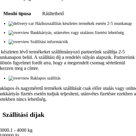
Mosdó típusa
Ráültethető
Házhozszállítás készletes termékek esetén 2-5 munkanap
Bankkártyás, utánvétes vagy utalásos fizetési lehetőség
Szállítási információk
 készleten lévő termékeket szállítmányozó partnerünk szállítja 2-5
unkanapon belül. A szállítási díj a rendelés súlyán alapszik. Partnerünk
ülönös figyelmet fordít arra, hogy a megrendelt csomag sértetlenül
rkezzen meg a címre.
Raklapos szállítás
aklapos és nagyméretű termékek szállítását csak előre utalás vagy onlin
ankkártyás fizetés esetén tudjuk teljesíteni, utánvétes fizetésre ezekben 
setekben nincs lehetőség.
Szállítási díjak
3000.1 - 4000 kg
100000 Ft