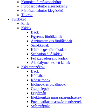
Komplett fürdőszobabútor
Fürdőszobabútor alsószekrény
Fürdőszobabútor kiegészítő
Tükrök
Fürdőkád
Back
Kádak
Back
Egyenes fürdőkádak
Aszimmetrikus fürdőkádak
Sarokkádak
Különleges fürdőkádak
Szabadon álló kádak
Fél szabadon álló kádak
Akadálymentesített kádak
Kád tartozékok
Back
Kádlábak
Kádszifonok
Előlapok és oldallapok
Csaptelepek
Fejpárnák
Elektronikus masszázsrendszerek
Pneumatikus masszázsrendszerek
Színterápiák