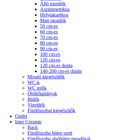
Álló mosdók
Aszimmetrikus
Helytakarékos
Matt mosdók
50 cm-es
60 cm-es
70 cm-es
80 cm-es
90 cm-es
100 cm-es
120 cm-es
120 cm-es dupla
140-200 cm-es dupla
Mosdó kiegészítők
WC-k
WC tetők
Öblítőtartályok
Bidék
Vizeldék
Fürdőszobai kiegészítők
Outlet
Inter Ceramic
Back
Fürdőszoba bútor szett
Fürdőszoba alsóbútor mosdóval