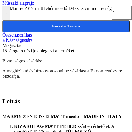
Műszaki alaprajz
Marmy ZEN matt fehér mosdó D37x13 cm mennyiség
-
Kosárba Teszem
Összehasonlítás
Kívásnságlistára
Megosztás:
15
látógató nézi jelenleg ezt a terméket!
Biztonságos vásárlás:
A megbízható és biztonságos online vásárlást a Barion rendszere
biztosítja.
Leírás
MARMY ZEN D37x13 MATT mosdó – MADE IN ITALY
KIZÁRÓLAG MATT FEHÉR
színben érhető el. A
mosdón NINCS csaplyuk,
TÚLFOLYÓ