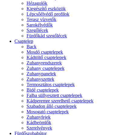
Hézagolók
Kiegészítő eszközök
Lépcsőélvédő profilok
Terasz vízvetők
Sarokélvédők
Szegőlécek
Fürdőkád szegőlécek
Csaptelep
Back
Mosdó csaptelepek
Kádtöltő csaptelepek
Zuhanyrendszerek
Zuhany csaptelepek
Zuhanypanelek
Zuhanyszettek
Termosztátos csaptelepek
Bidé csaptelepek
Falba süllyesztett csaptelepek
Kádperemre szerelhető csaptelepek
Szabadon álló csaptelepek
Mosogató csaptelepek
Zuhanyfejek
Kádbeömlők
Szerelvények
Fürdőszobabútor