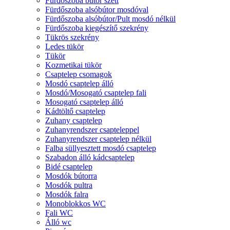
Fürdőszoba bútor szett
Fürdőszoba alsóbútor mosdóval
Fürdőszoba alsóbútor/Pult mosdó nélkül
Fürdőszoba kiegészítő szekrény
Tükrös szekrény
Ledes tükör
Tükör
Kozmetikai tükör
Csaptelep csomagok
Mosdó csaptelep álló
Mosdó/Mosogató csaptelep fali
Mosogató csaptelep álló
Kádtöltő csaptelep
Zuhany csaptelep
Zuhanyrendszer csapteleppel
Zuhanyrendszer csaptelep nélkül
Falba süllyesztett mosdó csaptelep
Szabadon álló kádcsaptelep
Bidé csaptelep
Mosdók bútorra
Mosdók pultra
Mosdók falra
Monoblokkos WC
Fali WC
Álló wc