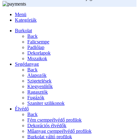
Menü
Kategóriák
Burkolat
Back
Falicsempe
Padlólap
Dekorlapok
Mozaikok
Segédanyag
Back
Alapozók
Szigetelések
Kiegyenlítők
Ragasztók
Fugázók
Szaniter szilikonok
Élvédő
Back
Fém csempeélvédő profilok
Dekorációs élvédők
Műanyag csempeélvédő profilok
Burkolat váltó profilok