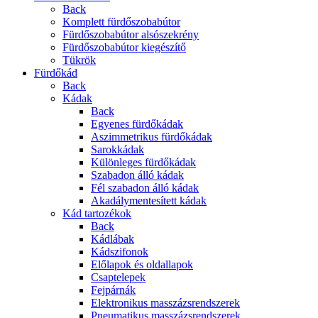
Back
Komplett fürdőszobabútor
Fürdőszobabútor alsószekrény
Fürdőszobabútor kiegészítő
Tükrök
Fürdőkád
Back
Kádak
Back
Egyenes fürdőkádak
Aszimmetrikus fürdőkádak
Sarokkádak
Különleges fürdőkádak
Szabadon álló kádak
Fél szabadon álló kádak
Akadálymentesített kádak
Kád tartozékok
Back
Kádlábak
Kádszifonok
Előlapok és oldallapok
Csaptelepek
Fejpárnák
Elektronikus masszázsrendszerek
Pneumatikus masszázsrendszerek