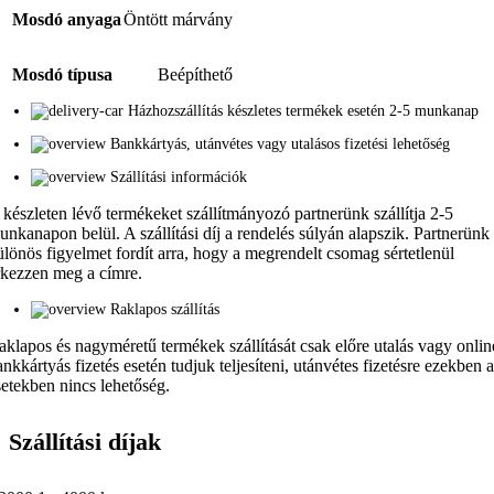
Mosdó anyaga
Öntött márvány
Mosdó típusa
Beépíthető
Házhozszállítás készletes termékek esetén 2-5 munkanap
Bankkártyás, utánvétes vagy utalásos fizetési lehetőség
Szállítási információk
 készleten lévő termékeket szállítmányozó partnerünk szállítja 2-5
unkanapon belül. A szállítási díj a rendelés súlyán alapszik. Partnerünk
ülönös figyelmet fordít arra, hogy a megrendelt csomag sértetlenül
rkezzen meg a címre.
Raklapos szállítás
aklapos és nagyméretű termékek szállítását csak előre utalás vagy onlin
ankkártyás fizetés esetén tudjuk teljesíteni, utánvétes fizetésre ezekben 
setekben nincs lehetőség.
Szállítási díjak