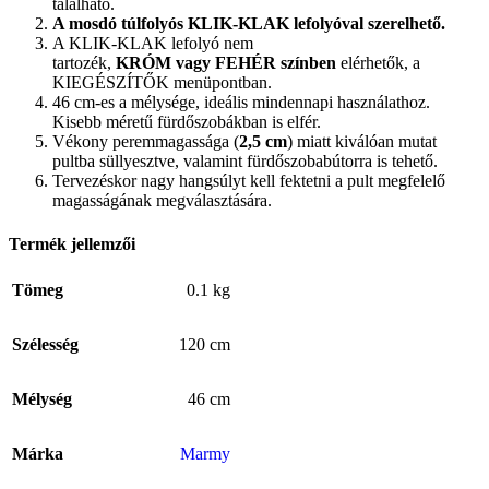
található.
A mosdó túlfolyós KLIK-KLAK lefolyóval szerelhető.
A KLIK-KLAK lefolyó nem
tartozék,
KRÓM vagy FEHÉR színben
elérhetők, a
KIEGÉSZÍTŐK menüpontban.
46 cm-es a mélysége, ideális mindennapi használathoz.
Kisebb méretű fürdőszobákban is elfér.
Vékony peremmagassága (
2,5 cm
) miatt kiválóan mutat
pultba süllyesztve, valamint fürdőszobabútorra is tehető.
Tervezéskor nagy hangsúlyt kell fektetni a pult megfelelő
magasságának megválasztására.
Termék jellemzői
Tömeg
0.1 kg
Szélesség
120 cm
Mélység
46 cm
Márka
Marmy