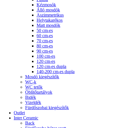
Kézmosók
Álló mosdók
Aszimmetrikus
Helytakarékos
Matt mosdók
50 cm-es
60 cm-es
70 cm-es
80 cm-es
90 cm-es
100 cm-es
120 cm-es
120 cm-es dupla
140-200 cm-es dupla
Mosdó kiegészítők
WC-k
WC tetők
Öblítőtartályok
Bidék
Vizeldék
Fürdőszobai kiegészítők
Outlet
Inter Ceramic
Back