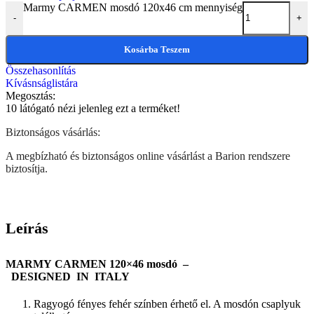
Marmy CARMEN mosdó 120x46 cm mennyiség
-
+
Kosárba Teszem
Összehasonlítás
Kívásnságlistára
Megosztás:
10
látógató nézi jelenleg ezt a terméket!
Biztonságos vásárlás:
A megbízható és biztonságos online vásárlást a Barion rendszere
biztosítja.
Leírás
MARMY CARMEN 120×46 mosdó –
DESIGNED IN ITALY
Ragyogó fényes fehér színben érhető el. A mosdón csaplyuk