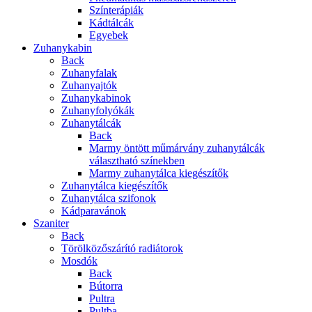
Színterápiák
Kádtálcák
Egyebek
Zuhanykabin
Back
Zuhanyfalak
Zuhanyajtók
Zuhanykabinok
Zuhanyfolyókák
Zuhanytálcák
Back
Marmy öntött műmárvány zuhanytálcák
választható színekben
Marmy zuhanytálca kiegészítők
Zuhanytálca kiegészítők
Zuhanytálca szifonok
Kádparavánok
Szaniter
Back
Törölközőszárító radiátorok
Mosdók
Back
Bútorra
Pultra
Pultba