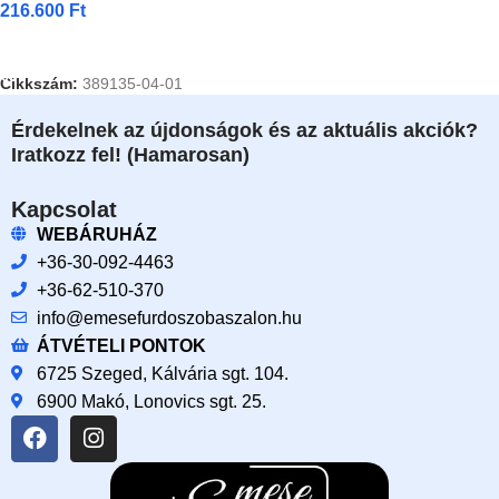
216.600
Ft
Kosárba Teszem
Cikkszám:
389135-04-01
Érdekelnek az újdonságok és az aktuális akciók?
Iratkozz fel! (Hamarosan)
Kapcsolat
WEBÁRUHÁZ
+36-30-092-4463
+36-62-510-370
info@emesefurdoszobaszalon.hu
ÁTVÉTELI PONTOK
6725 Szeged, Kálvária sgt. 104.​
6900 Makó, Lonovics sgt. 25.