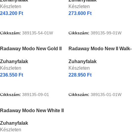
törölközőtartóval 135 cm
szálcsiszolt arany zuhanyfal
Készleten
Készleten
törölközőtartóval 135 cm
243.200
Ft
273.600
Ft
Kosárba Teszem
Kosárba Teszem
Cikkszám:
389135-54-01W
Cikkszám:
389135-99-01W
Radaway Modo New Gold II
Radaway Modo New II Walk-
Walk-in arany zuhanyfal 135
in zuhanyfal
Zuhanyfalak
Zuhanyfalak
cm
törölközőtartóval 135 cm
Készleten
Készleten
236.550
Ft
228.950
Ft
Kosárba Teszem
Kosárba Teszem
Cikkszám:
389135-09-01
Cikkszám:
389135-01-01W
Radaway Modo New White II
Walk-in fehér zuhanyfal 135
Zuhanyfalak
cm
Készleten