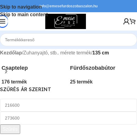
info@emesefurdoszobaszalon.hu
Skip to navigation
Skip to main content
Kezdőlap
/
Zuhanyajtó, stb.. mérete termék
/
135 cm
Csaptelep
Fürdőszobabútor
176 termék
25 termék
SZŰRÉS ÁR SZERINT
Szűrés