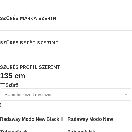
SZŰRÉS MÁRKA SZERINT
SZŰRÉS BETÉT SZERINT
SZŰRÉS PROFIL SZERINT
135 cm
Szűrő
Radaway Modo New Black II
Radaway Modo New
Walk-in fekete zuhanyfal
Brushed Gold II Walk-in
Zuhanyfalak
Zuhanyfalak