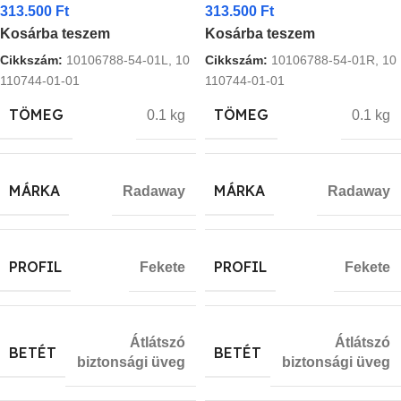
313.500
Ft
313.500
Ft
Kosárba teszem
Kosárba teszem
Cikkszám:
10106788-54-01L, 10
Cikkszám:
10106788-54-01R, 10
110744-01-01
110744-01-01
TÖMEG
TÖMEG
0.1 kg
0.1 kg
MÁRKA
MÁRKA
Radaway
Radaway
PROFIL
PROFIL
Fekete
Fekete
Átlátszó
Átlátszó
BETÉT
BETÉT
biztonsági üveg
biztonsági üveg