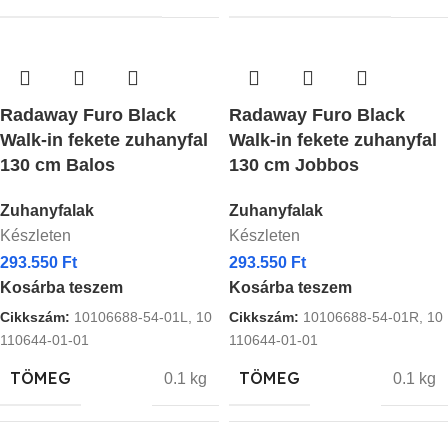
Radaway Furo Black
Radaway Furo Black
Walk-in fekete zuhanyfal
Walk-in fekete zuhanyfal
130 cm Balos
130 cm Jobbos
Zuhanyfalak
Zuhanyfalak
Készleten
Készleten
293.550
Ft
293.550
Ft
Kosárba teszem
Kosárba teszem
Cikkszám:
10106688-54-01L, 10
Cikkszám:
10106688-54-01R, 10
110644-01-01
110644-01-01
TÖMEG
TÖMEG
0.1 kg
0.1 kg