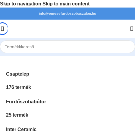
Skip to navigation
Skip to main content
info@emesefurdoszobaszalon.hu
Kezdőlap
/
Profil termék
/
Fekete
Csaptelep
176 termék
Fürdőszobabútor
25 termék
Inter Ceramic