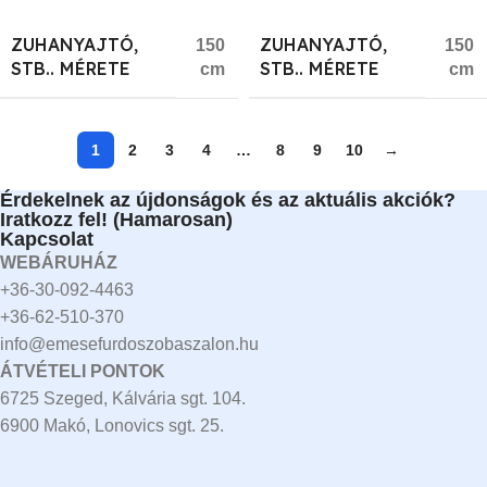
ZUHANYAJTÓ,
ZUHANYAJTÓ,
150
150
STB.. MÉRETE
STB.. MÉRETE
cm
cm
1
2
3
4
…
8
9
10
→
Érdekelnek az újdonságok és az aktuális akciók?
Iratkozz fel! (Hamarosan)
Kapcsolat
WEBÁRUHÁZ
+36-30-092-4463
+36-62-510-370
info@emesefurdoszobaszalon.hu
ÁTVÉTELI PONTOK
6725 Szeged, Kálvária sgt. 104.​
6900 Makó, Lonovics sgt. 25.