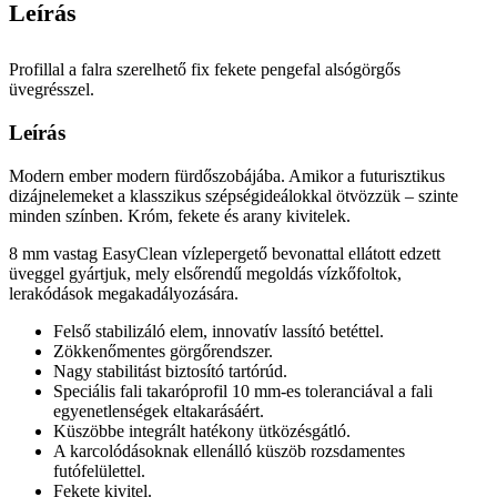
Leírás
Profillal a falra szerelhető fix fekete pengefal alsógörgős
üvegrésszel.
Leírás
Modern ember modern fürdőszobájába. Amikor a futurisztikus
dizájnelemeket a klasszikus szépségideálokkal ötvözzük – szinte
minden színben. Króm, fekete és arany kivitelek.
8 mm vastag EasyClean vízlepergető bevonattal ellátott edzett
üveggel gyártjuk, mely elsőrendű megoldás vízkőfoltok,
lerakódások megakadályozására.
Felső stabilizáló elem, innovatív lassító betéttel.
Zökkenőmentes görgőrendszer.
Nagy stabilitást biztosító tartórúd.
Speciális fali takaróprofil 10 mm-es toleranciával a fali
egyenetlenségek eltakarásáért.
Küszöbbe integrált hatékony ütközésgátló.
A karcolódásoknak ellenálló küszöb rozsdamentes
futófelülettel.
Fekete kivitel.