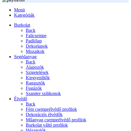
Menü
Kategóriák
Burkolat
Back
Falicsempe
Padlólap
Dekorlapok
Mozaikok
Segédanyag
Back
Alapozók
Szigetelések
Kiegyenlítők
Ragasztók
Fugázók
Szaniter szilikonok
Élvédő
Back
Fém csempeélvédő profilok
Dekorációs élvédők
Műanyag csempeélvédő profilok
Burkolat váltó profilok
Hézagolók