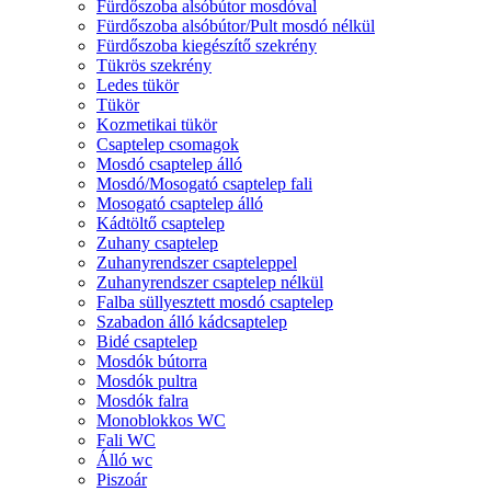
Fürdőszoba alsóbútor mosdóval
Fürdőszoba alsóbútor/Pult mosdó nélkül
Fürdőszoba kiegészítő szekrény
Tükrös szekrény
Ledes tükör
Tükör
Kozmetikai tükör
Csaptelep csomagok
Mosdó csaptelep álló
Mosdó/Mosogató csaptelep fali
Mosogató csaptelep álló
Kádtöltő csaptelep
Zuhany csaptelep
Zuhanyrendszer csapteleppel
Zuhanyrendszer csaptelep nélkül
Falba süllyesztett mosdó csaptelep
Szabadon álló kádcsaptelep
Bidé csaptelep
Mosdók bútorra
Mosdók pultra
Mosdók falra
Monoblokkos WC
Fali WC
Álló wc
Piszoár