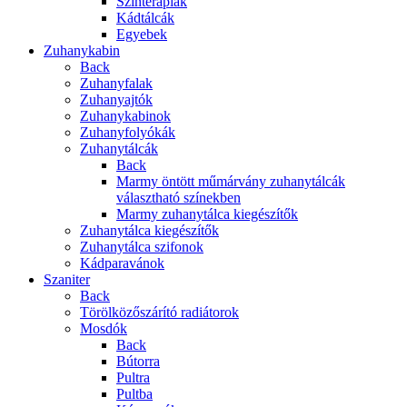
Színterápiák
Kádtálcák
Egyebek
Zuhanykabin
Back
Zuhanyfalak
Zuhanyajtók
Zuhanykabinok
Zuhanyfolyókák
Zuhanytálcák
Back
Marmy öntött műmárvány zuhanytálcák
választható színekben
Marmy zuhanytálca kiegészítők
Zuhanytálca kiegészítők
Zuhanytálca szifonok
Kádparavánok
Szaniter
Back
Törölközőszárító radiátorok
Mosdók
Back
Bútorra
Pultra
Pultba