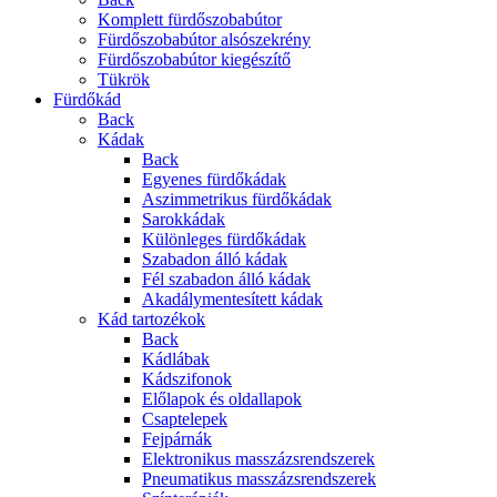
Komplett fürdőszobabútor
Fürdőszobabútor alsószekrény
Fürdőszobabútor kiegészítő
Tükrök
Fürdőkád
Back
Kádak
Back
Egyenes fürdőkádak
Aszimmetrikus fürdőkádak
Sarokkádak
Különleges fürdőkádak
Szabadon álló kádak
Fél szabadon álló kádak
Akadálymentesített kádak
Kád tartozékok
Back
Kádlábak
Kádszifonok
Előlapok és oldallapok
Csaptelepek
Fejpárnák
Elektronikus masszázsrendszerek
Pneumatikus masszázsrendszerek