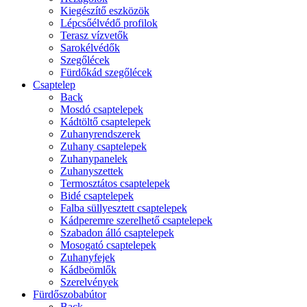
Kiegészítő eszközök
Lépcsőélvédő profilok
Terasz vízvetők
Sarokélvédők
Szegőlécek
Fürdőkád szegőlécek
Csaptelep
Back
Mosdó csaptelepek
Kádtöltő csaptelepek
Zuhanyrendszerek
Zuhany csaptelepek
Zuhanypanelek
Zuhanyszettek
Termosztátos csaptelepek
Bidé csaptelepek
Falba süllyesztett csaptelepek
Kádperemre szerelhető csaptelepek
Szabadon álló csaptelepek
Mosogató csaptelepek
Zuhanyfejek
Kádbeömlők
Szerelvények
Fürdőszobabútor
Back