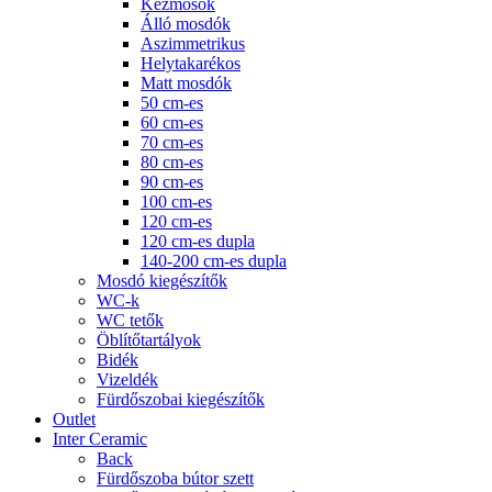
Kézmosók
Álló mosdók
Aszimmetrikus
Helytakarékos
Matt mosdók
50 cm-es
60 cm-es
70 cm-es
80 cm-es
90 cm-es
100 cm-es
120 cm-es
120 cm-es dupla
140-200 cm-es dupla
Mosdó kiegészítők
WC-k
WC tetők
Öblítőtartályok
Bidék
Vizeldék
Fürdőszobai kiegészítők
Outlet
Inter Ceramic
Back
Fürdőszoba bútor szett