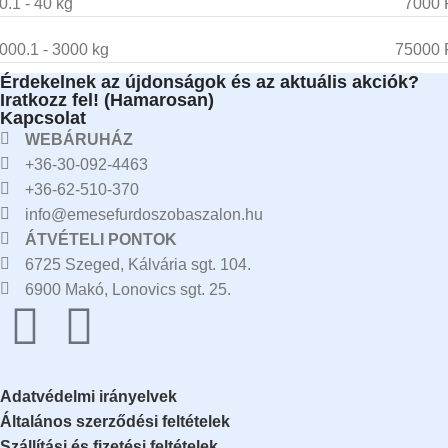
0.1 - 40 kg
7000 
000.1 - 3000 kg
75000 
Érdekelnek az újdonságok és az aktuális akciók?
Iratkozz fel! (Hamarosan)
Kapcsolat
WEBÁRUHÁZ
+36-30-092-4463
+36-62-510-370
info@emesefurdoszobaszalon.hu
ÁTVÉTELI PONTOK
6725 Szeged, Kálvária sgt. 104.​
6900 Makó, Lonovics sgt. 25.
Adatvédelmi irányelvek
Általános szerződési feltételek
Szállítási és fizetési feltételek