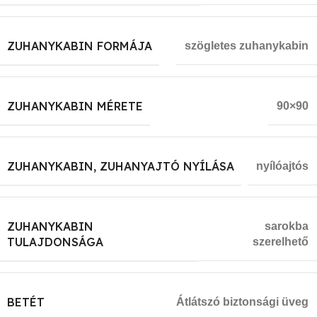
ZUHANYKABIN FORMÁJA
szögletes zuhanykabin
ZUHANYKABIN MÉRETE
90×90
ZUHANYKABIN, ZUHANYAJTÓ NYÍLÁSA
nyílóajtós
ZUHANYKABIN
sarokba
TULAJDONSÁGA
szerelhető
BETÉT
Átlátszó biztonsági üveg