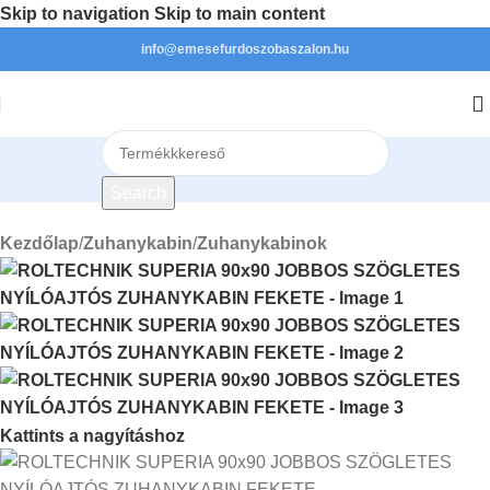
Skip to navigation
Skip to main content
info@emesefurdoszobaszalon.hu
Search
Kezdőlap
/
Zuhanykabin
/
Zuhanykabinok
Kattints a nagyításhoz