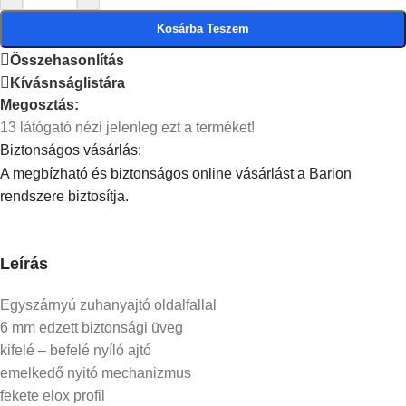
Kosárba Teszem
Összehasonlítás
Kívásnságlistára
Megosztás:
13
látógató nézi jelenleg ezt a terméket!
Biztonságos vásárlás:
A megbízható és biztonságos online vásárlást a Barion
rendszere biztosítja.
Leírás
Egyszárnyú zuhanyajtó oldalfallal
6 mm edzett biztonsági üveg
kifelé – befelé nyíló ajtó
emelkedő nyitó mechanizmus
fekete elox profil