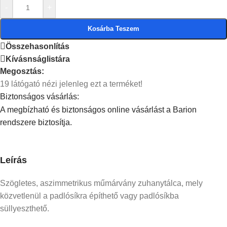
-
+
Kosárba Teszem
Összehasonlítás
Kívásnságlistára
Megosztás:
19
látógató nézi jelenleg ezt a terméket!
Biztonságos vásárlás:
A megbízható és biztonságos online vásárlást a Barion
rendszere biztosítja.
Leírás
Szögletes, aszimmetrikus műmárvány zuhanytálca, mely
közvetlenül a padlósíkra építhető vagy padlósíkba
süllyeszthető.