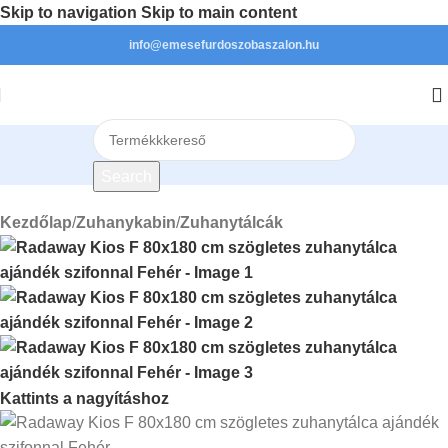
Skip to navigation
Skip to main content
info@emesefurdoszobaszalon.hu
Search
Kezdőlap
/
Zuhanykabin
/
Zuhanytálcák
Kattints a nagyításhoz