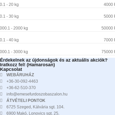
0.1 - 20 kg
4000 
0.1 - 30 kg
5000 
000.1 - 2000 kg
50000 
0.1 - 40 kg
7000 
000.1 - 3000 kg
75000 
Érdekelnek az újdonságok és az aktuális akciók?
Iratkozz fel! (Hamarosan)
Kapcsolat
WEBÁRUHÁZ
+36-30-092-4463
+36-62-510-370
info@emesefurdoszobaszalon.hu
ÁTVÉTELI PONTOK
6725 Szeged, Kálvária sgt. 104.​
6900 Makó, Lonovics sgt. 25.