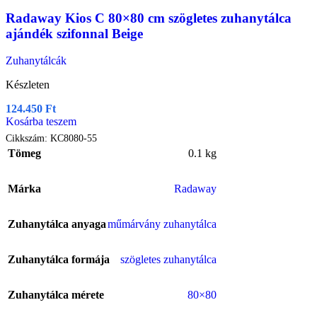
Radaway Kios C 80×80 cm szögletes zuhanytálca
ajándék szifonnal Beige
Zuhanytálcák
Készleten
124.450
Ft
Kosárba teszem
Cikkszám:
KC8080-55
Tömeg
0.1 kg
Márka
Radaway
Zuhanytálca anyaga
műmárvány zuhanytálca
Zuhanytálca formája
szögletes zuhanytálca
Zuhanytálca mérete
80×80