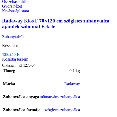
Összehasonlítás
Gyors nézet
Kívásnságlistára
Radaway Kios F 70×120 cm szögletes zuhanytálca
ajándék szifonnal Fekete
Zuhanytálcák
Készleten
128.250
Ft
Kosárba teszem
Cikkszám:
KF1270-54
Tömeg
0.1 kg
Márka
Radaway
Zuhanytálca anyaga
műmárvány zuhanytálca
Zuhanytálca formája
szögletes zuhanytálca