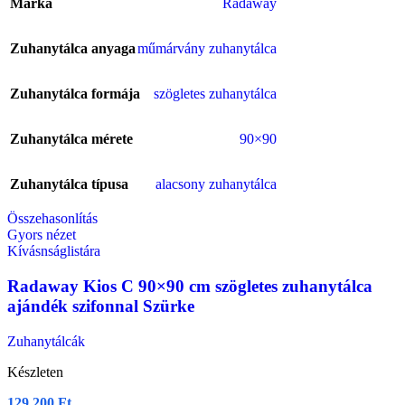
Márka
Radaway
Zuhanytálca anyaga
műmárvány zuhanytálca
Zuhanytálca formája
szögletes zuhanytálca
Zuhanytálca mérete
90×90
Zuhanytálca típusa
alacsony zuhanytálca
Összehasonlítás
Gyors nézet
Kívásnságlistára
Radaway Kios C 90×90 cm szögletes zuhanytálca
ajándék szifonnal Szürke
Zuhanytálcák
Készleten
129.200
Ft