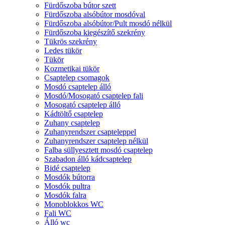
Fürdőszoba bútor szett
Fürdőszoba alsóbútor mosdóval
Fürdőszoba alsóbútor/Pult mosdó nélkül
Fürdőszoba kiegészítő szekrény
Tükrös szekrény
Ledes tükör
Tükör
Kozmetikai tükör
Csaptelep csomagok
Mosdó csaptelep álló
Mosdó/Mosogató csaptelep fali
Mosogató csaptelep álló
Kádtöltő csaptelep
Zuhany csaptelep
Zuhanyrendszer csapteleppel
Zuhanyrendszer csaptelep nélkül
Falba süllyesztett mosdó csaptelep
Szabadon álló kádcsaptelep
Bidé csaptelep
Mosdók bútorra
Mosdók pultra
Mosdók falra
Monoblokkos WC
Fali WC
Álló wc