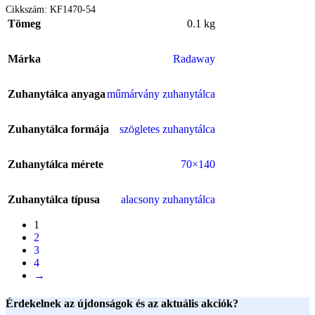
Cikkszám:
KF1470-54
Tömeg
0.1 kg
Márka
Radaway
Zuhanytálca anyaga
műmárvány zuhanytálca
Zuhanytálca formája
szögletes zuhanytálca
Zuhanytálca mérete
70×140
Zuhanytálca típusa
alacsony zuhanytálca
1
2
3
4
→
Érdekelnek az újdonságok és az aktuális akciók?