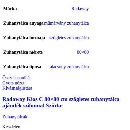
Márka
Radaway
Zuhanytálca anyaga
műmárvány zuhanytálca
Zuhanytálca formája
szögletes zuhanytálca
Zuhanytálca mérete
80×80
Zuhanytálca típusa
alacsony zuhanytálca
Összehasonlítás
Gyors nézet
Kívásnságlistára
Radaway Kios C 80×80 cm szögletes zuhanytálca
ajándék szifonnal Szürke
Zuhanytálcák
Készleten