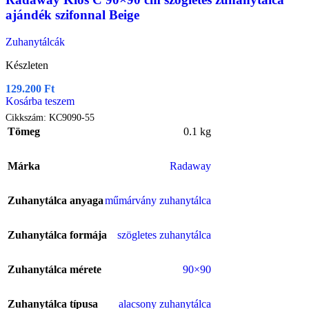
ajándék szifonnal Beige
Zuhanytálcák
Készleten
129.200
Ft
Kosárba teszem
Cikkszám:
KC9090-55
Tömeg
0.1 kg
Márka
Radaway
Zuhanytálca anyaga
műmárvány zuhanytálca
Zuhanytálca formája
szögletes zuhanytálca
Zuhanytálca mérete
90×90
Zuhanytálca típusa
alacsony zuhanytálca