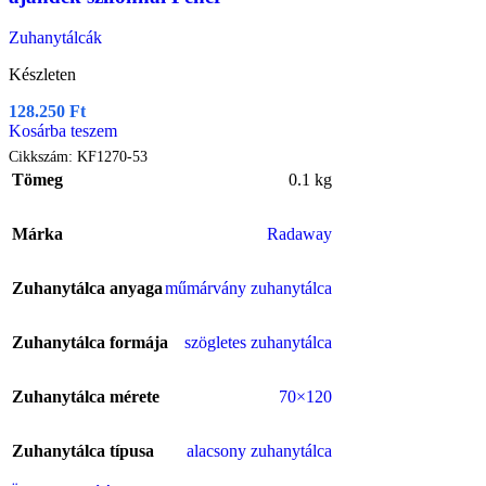
Zuhanytálcák
Készleten
128.250
Ft
Kosárba teszem
Cikkszám:
KF1270-53
Tömeg
0.1 kg
Márka
Radaway
Zuhanytálca anyaga
műmárvány zuhanytálca
Zuhanytálca formája
szögletes zuhanytálca
Zuhanytálca mérete
70×120
Zuhanytálca típusa
alacsony zuhanytálca