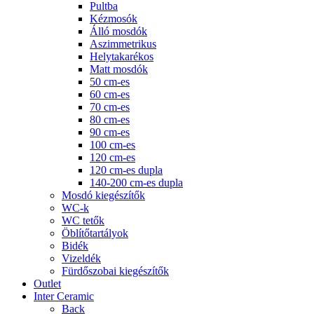
Pultba
Kézmosók
Álló mosdók
Aszimmetrikus
Helytakarékos
Matt mosdók
50 cm-es
60 cm-es
70 cm-es
80 cm-es
90 cm-es
100 cm-es
120 cm-es
120 cm-es dupla
140-200 cm-es dupla
Mosdó kiegészítők
WC-k
WC tetők
Öblítőtartályok
Bidék
Vizeldék
Fürdőszobai kiegészítők
Outlet
Inter Ceramic
Back