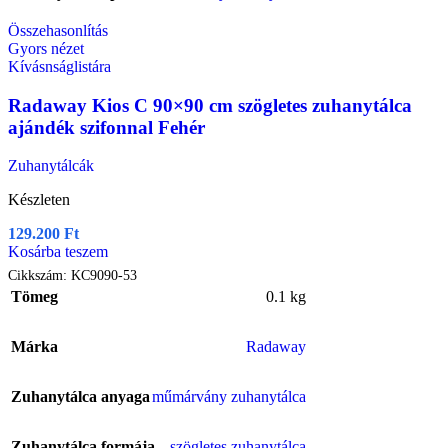
Összehasonlítás
Gyors nézet
Kívásnságlistára
Radaway Kios C 90×90 cm szögletes zuhanytálca
ajándék szifonnal Fehér
Zuhanytálcák
Készleten
129.200
Ft
Kosárba teszem
Cikkszám:
KC9090-53
Tömeg
0.1 kg
Márka
Radaway
Zuhanytálca anyaga
műmárvány zuhanytálca
Zuhanytálca formája
szögletes zuhanytálca