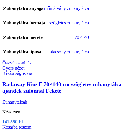
Zuhanytálca anyaga
műmárvány zuhanytálca
Zuhanytálca formája
szögletes zuhanytálca
Zuhanytálca mérete
70×140
Zuhanytálca típusa
alacsony zuhanytálca
Összehasonlítás
Gyors nézet
Kívásnságlistára
Radaway Kios F 70×140 cm szögletes zuhanytálca
ajándék szifonnal Fekete
Zuhanytálcák
Készleten
141.550
Ft
Kosárba teszem