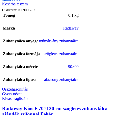
Kosárba teszem
Cikkszám:
KC9090-52
Tömeg
0.1 kg
Márka
Radaway
Zuhanytálca anyaga
műmárvány zuhanytálca
Zuhanytálca formája
szögletes zuhanytálca
Zuhanytálca mérete
90×90
Zuhanytálca típusa
alacsony zuhanytálca
Összehasonlítás
Gyors nézet
Kívásnságlistára
Radaway Kios F 70×120 cm szögletes zuhanytálca
ajándék szifonnal Fehér