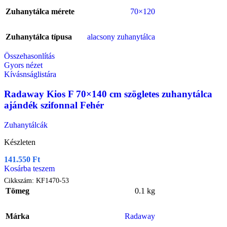
Zuhanytálca mérete
70×120
Zuhanytálca típusa
alacsony zuhanytálca
Összehasonlítás
Gyors nézet
Kívásnságlistára
Radaway Kios F 70×140 cm szögletes zuhanytálca
ajándék szifonnal Fehér
Zuhanytálcák
Készleten
141.550
Ft
Kosárba teszem
Cikkszám:
KF1470-53
Tömeg
0.1 kg
Márka
Radaway