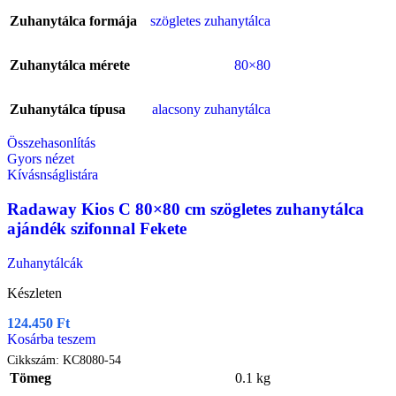
Zuhanytálca formája
szögletes zuhanytálca
Zuhanytálca mérete
80×80
Zuhanytálca típusa
alacsony zuhanytálca
Összehasonlítás
Gyors nézet
Kívásnságlistára
Radaway Kios C 80×80 cm szögletes zuhanytálca
ajándék szifonnal Fekete
Zuhanytálcák
Készleten
124.450
Ft
Kosárba teszem
Cikkszám:
KC8080-54
Tömeg
0.1 kg