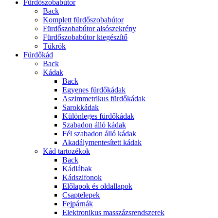
Fürdőszobabútor
Back
Komplett fürdőszobabútor
Fürdőszobabútor alsószekrény
Fürdőszobabútor kiegészítő
Tükrök
Fürdőkád
Back
Kádak
Back
Egyenes fürdőkádak
Aszimmetrikus fürdőkádak
Sarokkádak
Különleges fürdőkádak
Szabadon álló kádak
Fél szabadon álló kádak
Akadálymentesített kádak
Kád tartozékok
Back
Kádlábak
Kádszifonok
Előlapok és oldallapok
Csaptelepek
Fejpárnák
Elektronikus masszázsrendszerek