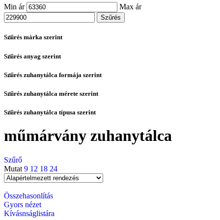
Min ár
Max ár
Szűrés
Szűrés márka szerint
Szűrés anyag szerint
Szűrés zuhanytálca formája szerint
Szűrés zuhanytálca mérete szerint
Szűrés zuhanytálca típusa szerint
műmárvány zuhanytálca
Szűrő
Mutat
9
12
18
24
Összehasonlítás
Gyors nézet
Kívásnságlistára