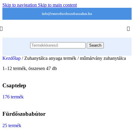
Skip to navigation
Skip to main content
info@emesefurdoszobaszalon.hu
Search
Kezdőlap
/
Zuhanytálca anyaga termék
/
műmárvány zuhanytálca
1–12 termék, összesen 47 db
Csaptelep
176 termék
Fürdőszobabútor
25 termék