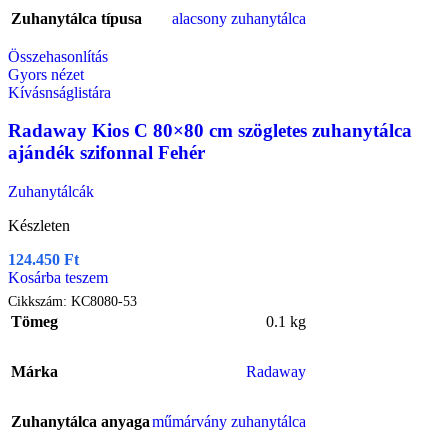
Zuhanytálca típusa
alacsony zuhanytálca
Összehasonlítás
Gyors nézet
Kívásnságlistára
Radaway Kios C 80×80 cm szögletes zuhanytálca
ajándék szifonnal Fehér
Zuhanytálcák
Készleten
124.450
Ft
Kosárba teszem
Cikkszám:
KC8080-53
Tömeg
0.1 kg
Márka
Radaway
Zuhanytálca anyaga
műmárvány zuhanytálca