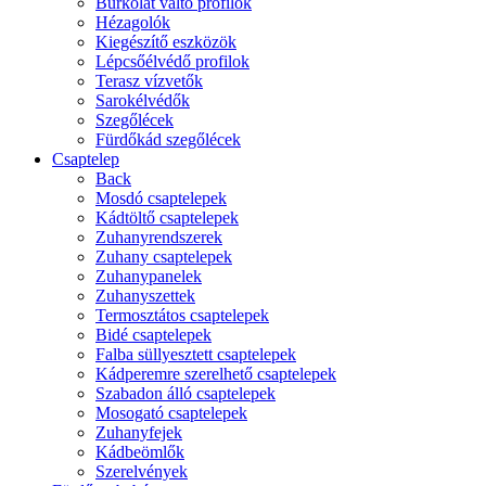
Burkolat váltó profilok
Hézagolók
Kiegészítő eszközök
Lépcsőélvédő profilok
Terasz vízvetők
Sarokélvédők
Szegőlécek
Fürdőkád szegőlécek
Csaptelep
Back
Mosdó csaptelepek
Kádtöltő csaptelepek
Zuhanyrendszerek
Zuhany csaptelepek
Zuhanypanelek
Zuhanyszettek
Termosztátos csaptelepek
Bidé csaptelepek
Falba süllyesztett csaptelepek
Kádperemre szerelhető csaptelepek
Szabadon álló csaptelepek
Mosogató csaptelepek
Zuhanyfejek
Kádbeömlők
Szerelvények