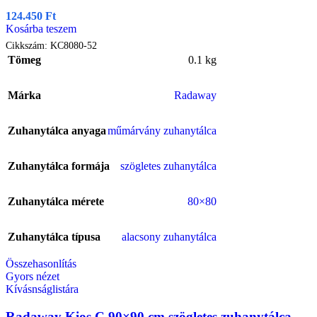
124.450
Ft
Kosárba teszem
Cikkszám:
KC8080-52
Tömeg
0.1 kg
Márka
Radaway
Zuhanytálca anyaga
műmárvány zuhanytálca
Zuhanytálca formája
szögletes zuhanytálca
Zuhanytálca mérete
80×80
Zuhanytálca típusa
alacsony zuhanytálca
Összehasonlítás
Gyors nézet
Kívásnságlistára
Radaway Kios C 90×90 cm szögletes zuhanytálca