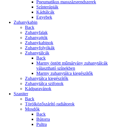
Pneumatikus masszázsrendszerek
Színterápiák
Kádtálcák
Egyebek
Zuhanykabin
Back
Zuhanyfalak
Zuhanyajtók
Zuhanykabinok
Zuhanyfolyókák
Zuhanytálcák
Back
Marmy öntött műmárvány zuhanytálcák
választható színekben
Marmy zuhanytálca kiegészítők
Zuhanytálca kiegészítők
Zuhanytálca szifonok
Kádparavánok
Szaniter
Back
Törölközőszárító radiátorok
Mosdók
Back
Bútorra
Pultra