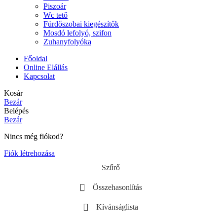
Piszoár
Wc tető
Fürdőszobai kiegészítők
Mosdó lefolyó, szifon
Zuhanyfolyóka
Főoldal
Online Elállás
Kapcsolat
Kosár
Bezár
Belépés
Bezár
Nincs még fiókod?
Fiók létrehozása
Szűrő
Összehasonlítás
Kívánságlista