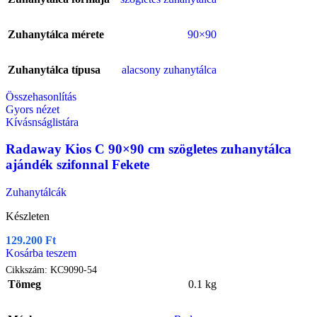
Zuhanytálca mérete
90×90
Zuhanytálca típusa
alacsony zuhanytálca
Összehasonlítás
Gyors nézet
Kívásnságlistára
Radaway Kios C 90×90 cm szögletes zuhanytálca
ajándék szifonnal Fekete
Zuhanytálcák
Készleten
129.200
Ft
Kosárba teszem
Cikkszám:
KC9090-54
Tömeg
0.1 kg