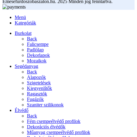
Emesefurdoszobaszalon.hu. 2025 Minden jog fenntartva.
Menü
Kategóriák
Burkolat
Back
Falicsempe
Padlólap
Dekorlapok
Mozaikok
Segédanyag
Back
Alapozók
Szigetelések
Kiegyenlítők
Ragasztók
Fugázók
Szaniter szilikonok
Élvédő
Back
Fém csempeélvédő profilok
Dekorációs élvédők
Műanyag csempeélvédő profilok