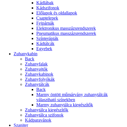
Kádlábak
Kádszifonok
Előlapok és oldallapok
Csaptelepek
Fejpárnák
Elektronikus masszázsrendszerek
Pneumatikus masszázsrendszerek
Színterápiák
Kádtálcák
Egyebek
Zuhanykabin
Back
Zuhanyfalak
Zuhanyajtók
Zuhanykabinok
Zuhanyfolyókák
Zuhanytálcák
Back
Marmy öntött műmárvány zuhanytálcák
választható színekben
Marmy zuhanytálca kiegészítők
Zuhanytálca kiegészítők
Zuhanytálca szifonok
Kádparavánok
Szaniter