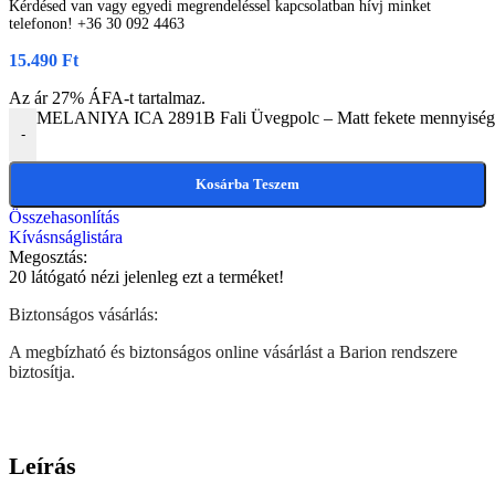
Kérdésed van vagy egyedi megrendeléssel kapcsolatban hívj minket
telefonon! +36 30 092 4463
15.490
Ft
Az ár 27% ÁFA-t tartalmaz.
MELANIYA ICA 2891B Fali Üvegpolc – Matt fekete mennyiség
-
Kosárba Teszem
Összehasonlítás
Kívásnságlistára
Megosztás:
20
látógató nézi jelenleg ezt a terméket!
Biztonságos vásárlás:
A megbízható és biztonságos online vásárlást a Barion rendszere
biztosítja.
Leírás