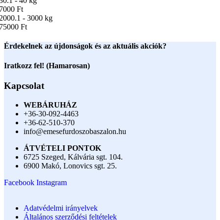
30.1 - 40 kg
7000 Ft
2000.1 - 3000 kg
75000 Ft
Érdekelnek az újdonságok és az aktuális akciók?
Iratkozz fel! (Hamarosan)
Kapcsolat
WEBÁRUHÁZ
+36-30-092-4463
+36-62-510-370
info@emesefurdoszobaszalon.hu
ÁTVÉTELI PONTOK
6725 Szeged, Kálvária sgt. 104.​
6900 Makó, Lonovics sgt. 25.
Facebook
Instagram
Adatvédelmi irányelvek
Általános szerződési feltételek