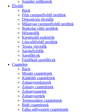
Szaniter szilikonok
Élvédő
Back
Fém csempeélvédő profilok
Dekorációs élvédők
Műanyag csempeélvédő profilok
Burkolat váltó profilok
Hézagolók
Kiegészítő eszközök
Lépcsőélvédő profilok
Terasz vízvetők
Sarokélvédők
Szegőlécek
Fürdőkád szegőlécek
Csaptelep
Back
Mosdó csaptelepek
Kádtöltő csaptelepek
Zuhanyrendszerek
Zuhany csaptelepek
Zuhanypanelek
Zuhanyszettek
Termosztátos csaptelepek
Bidé csaptelepek
Falba süllyesztett csaptelepek