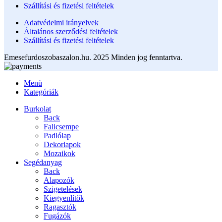
Szállítási és fizetési feltételek
Adatvédelmi irányelvek
Általános szerződési feltételek
Szállítási és fizetési feltételek
Emesefurdoszobaszalon.hu. 2025 Minden jog fenntartva.
Menü
Kategóriák
Burkolat
Back
Falicsempe
Padlólap
Dekorlapok
Mozaikok
Segédanyag
Back
Alapozók
Szigetelések
Kiegyenlítők
Ragasztók
Fugázók