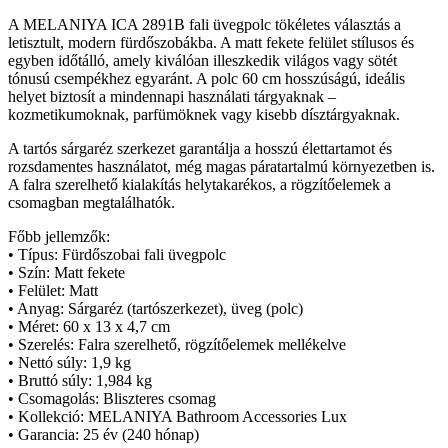
A MELANIYA ICA 2891B fali üvegpolc tökéletes választás a
letisztult, modern fürdőszobákba. A matt fekete felület stílusos és
egyben időtálló, amely kiválóan illeszkedik világos vagy sötét
tónusú csempékhez egyaránt. A polc 60 cm hosszúságú, ideális
helyet biztosít a mindennapi használati tárgyaknak –
kozmetikumoknak, parfümöknek vagy kisebb dísztárgyaknak.
A tartós sárgaréz szerkezet garantálja a hosszú élettartamot és
rozsdamentes használatot, még magas páratartalmú környezetben is.
A falra szerelhető kialakítás helytakarékos, a rögzítőelemek a
csomagban megtalálhatók.
Főbb jellemzők:
• Típus: Fürdőszobai fali üvegpolc
• Szín: Matt fekete
• Felület: Matt
• Anyag: Sárgaréz (tartószerkezet), üveg (polc)
• Méret: 60 x 13 x 4,7 cm
• Szerelés: Falra szerelhető, rögzítőelemek mellékelve
• Nettó súly: 1,9 kg
• Bruttó súly: 1,984 kg
• Csomagolás: Bliszteres csomag
• Kollekció: MELANIYA Bathroom Accessories Lux
• Garancia: 25 év (240 hónap)