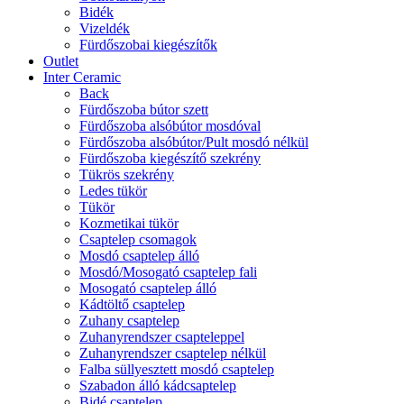
Bidék
Vizeldék
Fürdőszobai kiegészítők
Outlet
Inter Ceramic
Back
Fürdőszoba bútor szett
Fürdőszoba alsóbútor mosdóval
Fürdőszoba alsóbútor/Pult mosdó nélkül
Fürdőszoba kiegészítő szekrény
Tükrös szekrény
Ledes tükör
Tükör
Kozmetikai tükör
Csaptelep csomagok
Mosdó csaptelep álló
Mosdó/Mosogató csaptelep fali
Mosogató csaptelep álló
Kádtöltő csaptelep
Zuhany csaptelep
Zuhanyrendszer csapteleppel
Zuhanyrendszer csaptelep nélkül
Falba süllyesztett mosdó csaptelep
Szabadon álló kádcsaptelep
Bidé csaptelep