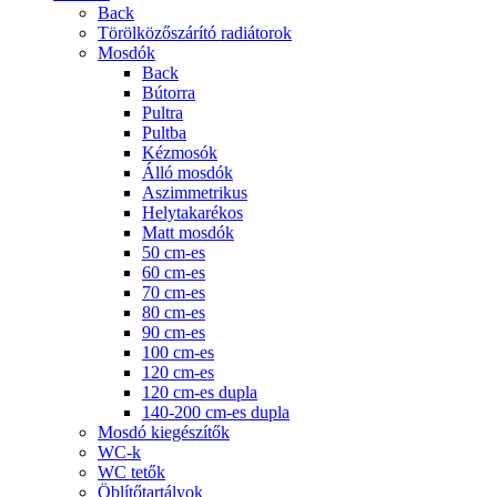
Back
Törölközőszárító radiátorok
Mosdók
Back
Bútorra
Pultra
Pultba
Kézmosók
Álló mosdók
Aszimmetrikus
Helytakarékos
Matt mosdók
50 cm-es
60 cm-es
70 cm-es
80 cm-es
90 cm-es
100 cm-es
120 cm-es
120 cm-es dupla
140-200 cm-es dupla
Mosdó kiegészítők
WC-k
WC tetők
Öblítőtartályok