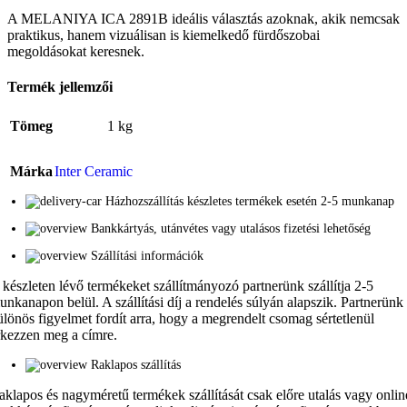
A MELANIYA ICA 2891B ideális választás azoknak, akik nemcsak
praktikus, hanem vizuálisan is kiemelkedő fürdőszobai
megoldásokat keresnek.
Termék jellemzői
Tömeg
1 kg
Márka
Inter Ceramic
Házhozszállítás készletes termékek esetén 2-5 munkanap
Bankkártyás, utánvétes vagy utalásos fizetési lehetőség
Szállítási információk
 készleten lévő termékeket szállítmányozó partnerünk szállítja 2-5
unkanapon belül. A szállítási díj a rendelés súlyán alapszik. Partnerünk
ülönös figyelmet fordít arra, hogy a megrendelt csomag sértetlenül
rkezzen meg a címre.
Raklapos szállítás
aklapos és nagyméretű termékek szállítását csak előre utalás vagy onlin