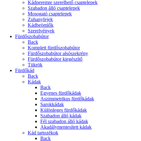
Kádperemre szerelhető csaptelepek
Szabadon álló csaptelepek
Mosogató csaptelepek
Zuhanyfejek
Kádbeömlők
Szerelvények
Fürdőszobabútor
Back
Komplett fürdőszobabútor
Fürdőszobabútor alsószekrény
Fürdőszobabútor kiegészítő
Tükrök
Fürdőkád
Back
Kádak
Back
Egyenes fürdőkádak
Aszimmetrikus fürdőkádak
Sarokkádak
Különleges fürdőkádak
Szabadon álló kádak
Fél szabadon álló kádak
Akadálymentesített kádak
Kád tartozékok
Back