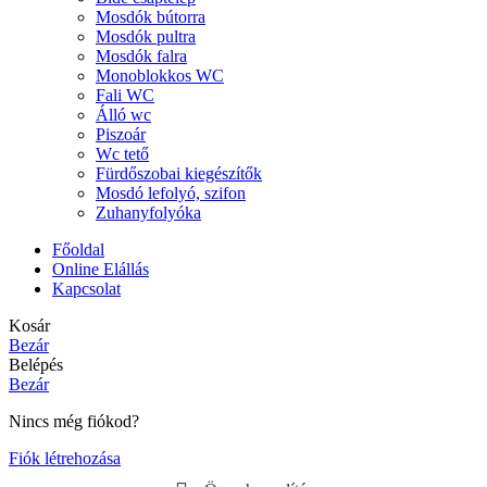
Mosdók bútorra
Mosdók pultra
Mosdók falra
Monoblokkos WC
Fali WC
Álló wc
Piszoár
Wc tető
Fürdőszobai kiegészítők
Mosdó lefolyó, szifon
Zuhanyfolyóka
Főoldal
Online Elállás
Kapcsolat
Kosár
Bezár
Belépés
Bezár
Nincs még fiókod?
Fiók létrehozása