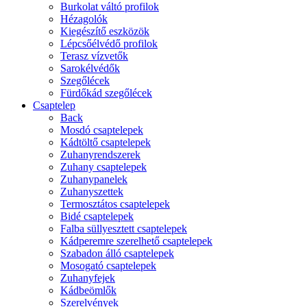
Burkolat váltó profilok
Hézagolók
Kiegészítő eszközök
Lépcsőélvédő profilok
Terasz vízvetők
Sarokélvédők
Szegőlécek
Fürdőkád szegőlécek
Csaptelep
Back
Mosdó csaptelepek
Kádtöltő csaptelepek
Zuhanyrendszerek
Zuhany csaptelepek
Zuhanypanelek
Zuhanyszettek
Termosztátos csaptelepek
Bidé csaptelepek
Falba süllyesztett csaptelepek
Kádperemre szerelhető csaptelepek
Szabadon álló csaptelepek
Mosogató csaptelepek
Zuhanyfejek
Kádbeömlők
Szerelvények