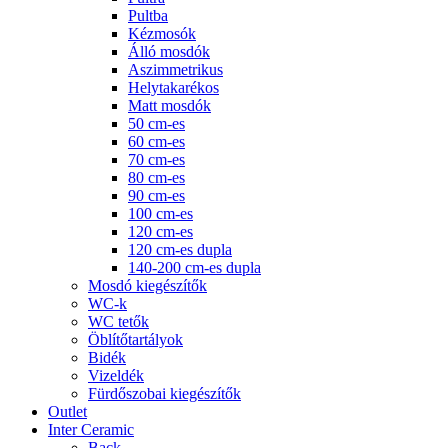
Pultba
Kézmosók
Álló mosdók
Aszimmetrikus
Helytakarékos
Matt mosdók
50 cm-es
60 cm-es
70 cm-es
80 cm-es
90 cm-es
100 cm-es
120 cm-es
120 cm-es dupla
140-200 cm-es dupla
Mosdó kiegészítők
WC-k
WC tetők
Öblítőtartályok
Bidék
Vizeldék
Fürdőszobai kiegészítők
Outlet
Inter Ceramic
Back