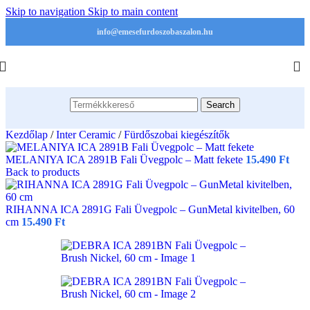
Skip to navigation
Skip to main content
info@emesefurdoszobaszalon.hu
Search
Kezdőlap
/
Inter Ceramic
/
Fürdőszobai kiegészítők
MELANIYA ICA 2891B Fali Üvegpolc – Matt fekete
15.490
Ft
Back to products
RIHANNA ICA 2891G Fali Üvegpolc – GunMetal kivitelben, 60
cm
15.490
Ft