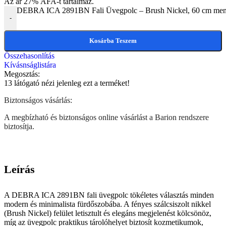
Az ár 27% ÁFA-t tartalmaz.
DEBRA ICA 2891BN Fali Üvegpolc – Brush Nickel, 60 cm men
-
Kosárba Teszem
Összehasonlítás
Kívásnságlistára
Megosztás:
13
látógató nézi jelenleg ezt a terméket!
Biztonságos vásárlás:
A megbízható és biztonságos online vásárlást a Barion rendszere
biztosítja.
Leírás
A DEBRA ICA 2891BN fali üvegpolc tökéletes választás minden
modern és minimalista fürdőszobába. A fényes szálcsiszolt nikkel
(Brush Nickel) felület letisztult és elegáns megjelenést kölcsönöz,
míg az üvegpolc praktikus tárolóhelyet biztosít kozmetikumok,