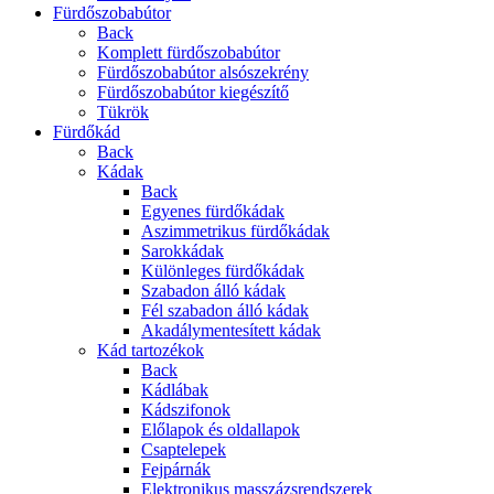
Fürdőszobabútor
Back
Komplett fürdőszobabútor
Fürdőszobabútor alsószekrény
Fürdőszobabútor kiegészítő
Tükrök
Fürdőkád
Back
Kádak
Back
Egyenes fürdőkádak
Aszimmetrikus fürdőkádak
Sarokkádak
Különleges fürdőkádak
Szabadon álló kádak
Fél szabadon álló kádak
Akadálymentesített kádak
Kád tartozékok
Back
Kádlábak
Kádszifonok
Előlapok és oldallapok
Csaptelepek
Fejpárnák
Elektronikus masszázsrendszerek