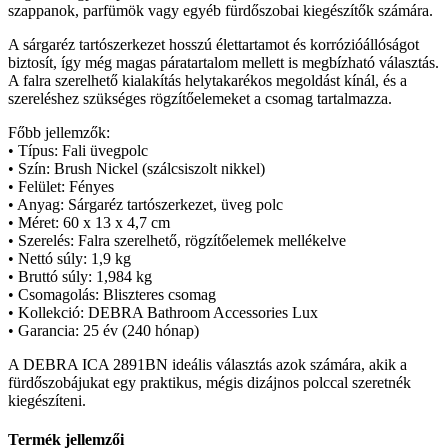
szappanok, parfümök vagy egyéb fürdőszobai kiegészítők számára.
A sárgaréz tartószerkezet hosszú élettartamot és korrózióállóságot
biztosít, így még magas páratartalom mellett is megbízható választás.
A falra szerelhető kialakítás helytakarékos megoldást kínál, és a
szereléshez szükséges rögzítőelemeket a csomag tartalmazza.
Főbb jellemzők:
• Típus: Fali üvegpolc
• Szín: Brush Nickel (szálcsiszolt nikkel)
• Felület: Fényes
• Anyag: Sárgaréz tartószerkezet, üveg polc
• Méret: 60 x 13 x 4,7 cm
• Szerelés: Falra szerelhető, rögzítőelemek mellékelve
• Nettó súly: 1,9 kg
• Bruttó súly: 1,984 kg
• Csomagolás: Bliszteres csomag
• Kollekció: DEBRA Bathroom Accessories Lux
• Garancia: 25 év (240 hónap)
A DEBRA ICA 2891BN ideális választás azok számára, akik a
fürdőszobájukat egy praktikus, mégis dizájnos polccal szeretnék
kiegészíteni.
Termék jellemzői