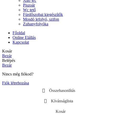
Álló wc
Piszoár
Wc tető
Fürdőszobai kiegészítők
Mosdó lefolyó, szifon
Zuhanyfolyóka
Főoldal
Online Elállás
Kapcsolat
Kosár
Bezár
Belépés
Bezár
Nincs még fiókod?
Fiók létrehozása
Összehasonlítás
Kívánságlista
Kosár