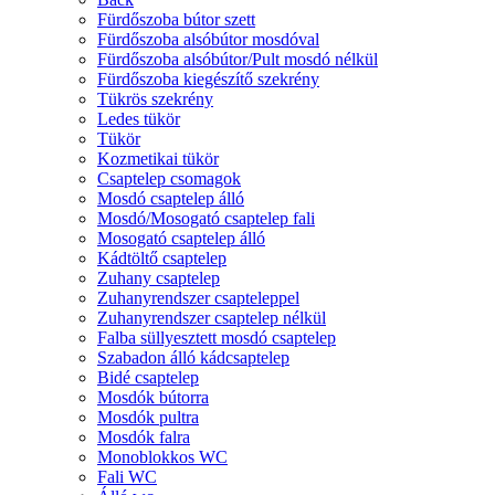
Fürdőszoba bútor szett
Fürdőszoba alsóbútor mosdóval
Fürdőszoba alsóbútor/Pult mosdó nélkül
Fürdőszoba kiegészítő szekrény
Tükrös szekrény
Ledes tükör
Tükör
Kozmetikai tükör
Csaptelep csomagok
Mosdó csaptelep álló
Mosdó/Mosogató csaptelep fali
Mosogató csaptelep álló
Kádtöltő csaptelep
Zuhany csaptelep
Zuhanyrendszer csapteleppel
Zuhanyrendszer csaptelep nélkül
Falba süllyesztett mosdó csaptelep
Szabadon álló kádcsaptelep
Bidé csaptelep
Mosdók bútorra
Mosdók pultra
Mosdók falra
Monoblokkos WC
Fali WC