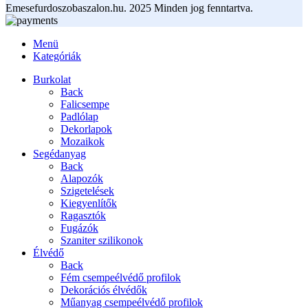
Emesefurdoszobaszalon.hu. 2025 Minden jog fenntartva.
Menü
Kategóriák
Burkolat
Back
Falicsempe
Padlólap
Dekorlapok
Mozaikok
Segédanyag
Back
Alapozók
Szigetelések
Kiegyenlítők
Ragasztók
Fugázók
Szaniter szilikonok
Élvédő
Back
Fém csempeélvédő profilok
Dekorációs élvédők
Műanyag csempeélvédő profilok