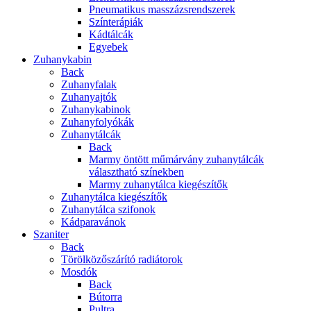
Pneumatikus masszázsrendszerek
Színterápiák
Kádtálcák
Egyebek
Zuhanykabin
Back
Zuhanyfalak
Zuhanyajtók
Zuhanykabinok
Zuhanyfolyókák
Zuhanytálcák
Back
Marmy öntött műmárvány zuhanytálcák
választható színekben
Marmy zuhanytálca kiegészítők
Zuhanytálca kiegészítők
Zuhanytálca szifonok
Kádparavánok
Szaniter
Back
Törölközőszárító radiátorok
Mosdók
Back
Bútorra
Pultra