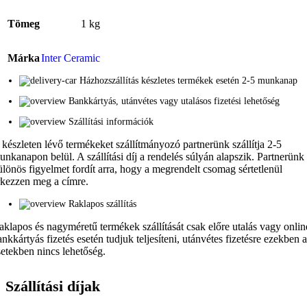
Tömeg
1 kg
Márka
Inter Ceramic
Házhozszállítás készletes termékek esetén 2-5 munkanap
Bankkártyás, utánvétes vagy utalásos fizetési lehetőség
Szállítási információk
 készleten lévő termékeket szállítmányozó partnerünk szállítja 2-5
unkanapon belül. A szállítási díj a rendelés súlyán alapszik. Partnerünk
ülönös figyelmet fordít arra, hogy a megrendelt csomag sértetlenül
rkezzen meg a címre.
Raklapos szállítás
aklapos és nagyméretű termékek szállítását csak előre utalás vagy onlin
ankkártyás fizetés esetén tudjuk teljesíteni, utánvétes fizetésre ezekben 
setekben nincs lehetőség.
Szállítási díjak