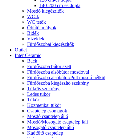
140-200 cm-es dupla
Mosdó kiegészítők
WC-k
WC tetők
Öblítőtartályok
Bidék
Vizeldék
Fürdőszobai kiegészítők
Outlet
Inter Ceramic
Back
Fürdőszoba bútor szett
Fürdőszoba alsóbútor mosdóval
Fürdőszoba alsóbútor/Pult mosdó nélkül
Fürdőszoba kiegészítő szekrény
Tükrös szekrény
Ledes tükör
Tükör
Kozmetikai tükör
Csaptelep csomagok
Mosdó csaptelep álló
Mosdó/Mosogató csaptelep fali
Mosogató csaptelep álló
Kádtöltő csaptelep