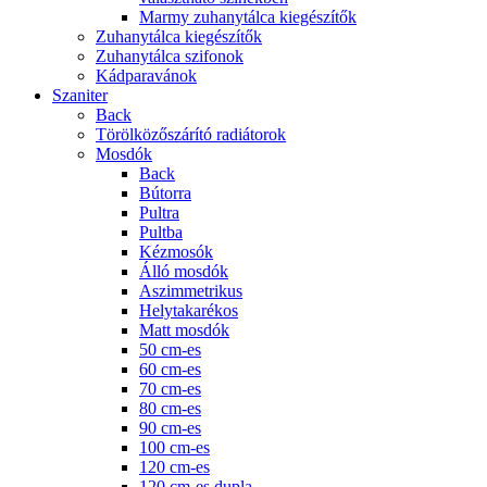
Marmy zuhanytálca kiegészítők
Zuhanytálca kiegészítők
Zuhanytálca szifonok
Kádparavánok
Szaniter
Back
Törölközőszárító radiátorok
Mosdók
Back
Bútorra
Pultra
Pultba
Kézmosók
Álló mosdók
Aszimmetrikus
Helytakarékos
Matt mosdók
50 cm-es
60 cm-es
70 cm-es
80 cm-es
90 cm-es
100 cm-es
120 cm-es
120 cm-es dupla