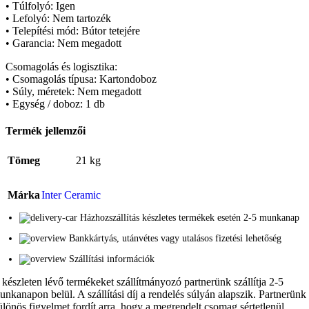
• Túlfolyó: Igen
• Lefolyó: Nem tartozék
• Telepítési mód: Bútor tetejére
• Garancia: Nem megadott
Csomagolás és logisztika:
• Csomagolás típusa: Kartondoboz
• Súly, méretek: Nem megadott
• Egység / doboz: 1 db
Termék jellemzői
Tömeg
21 kg
Márka
Inter Ceramic
Házhozszállítás készletes termékek esetén 2-5 munkanap
Bankkártyás, utánvétes vagy utalásos fizetési lehetőség
Szállítási információk
 készleten lévő termékeket szállítmányozó partnerünk szállítja 2-5
unkanapon belül. A szállítási díj a rendelés súlyán alapszik. Partnerünk
ülönös figyelmet fordít arra, hogy a megrendelt csomag sértetlenül