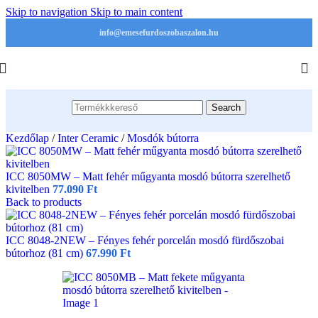
Skip to navigation
Skip to main content
info@emesefurdoszobaszalon.hu
Search
Kezdőlap
/
Inter Ceramic
/
Mosdók bútorra
ICC 8050MW – Matt fehér műgyanta mosdó bútorra szerelhető
kivitelben
77.090
Ft
Back to products
ICC 8048-2NEW – Fényes fehér porcelán mosdó fürdőszobai
bútorhoz (81 cm)
67.990
Ft