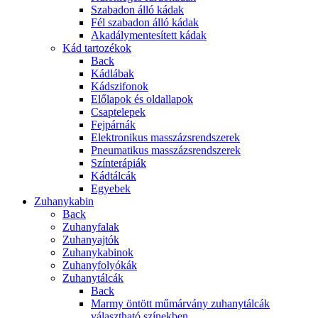
Szabadon álló kádak
Fél szabadon álló kádak
Akadálymentesített kádak
Kád tartozékok
Back
Kádlábak
Kádszifonok
Előlapok és oldallapok
Csaptelepek
Fejpárnák
Elektronikus masszázsrendszerek
Pneumatikus masszázsrendszerek
Színterápiák
Kádtálcák
Egyebek
Zuhanykabin
Back
Zuhanyfalak
Zuhanyajtók
Zuhanykabinok
Zuhanyfolyókák
Zuhanytálcák
Back
Marmy öntött műmárvány zuhanytálcák
választható színekben