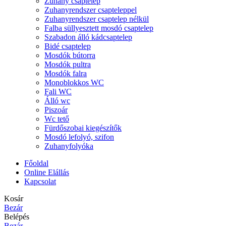
Zuhany csaptelep
Zuhanyrendszer csapteleppel
Zuhanyrendszer csaptelep nélkül
Falba süllyesztett mosdó csaptelep
Szabadon álló kádcsaptelep
Bidé csaptelep
Mosdók bútorra
Mosdók pultra
Mosdók falra
Monoblokkos WC
Fali WC
Álló wc
Piszoár
Wc tető
Fürdőszobai kiegészítők
Mosdó lefolyó, szifon
Zuhanyfolyóka
Főoldal
Online Elállás
Kapcsolat
Kosár
Bezár
Belépés
Bezár