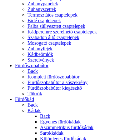
Zuhanypanelek
Zuhanyszettek
Termosztátos csaptelepek
Bidé csaptelepek
Falba süllyesztett csaptelepek
Kádperemre szerelhető csaptelepek
Szabadon álló csaptelepek
Mosogató csaptelepek
Zuhanyfejek
Kádbeömlők
Szerelvények
Fürdőszobabútor
Back
Komplett fürdőszobabútor
Fürdőszobabútor alsószekrény
Fürdőszobabútor kiegészítő
Tükrök
Fürdőkád
Back
Kádak
Back
Egyenes fürdőkádak
Aszimmetrikus fürdőkádak
Sarokkádak
Különleges fürdőkádak