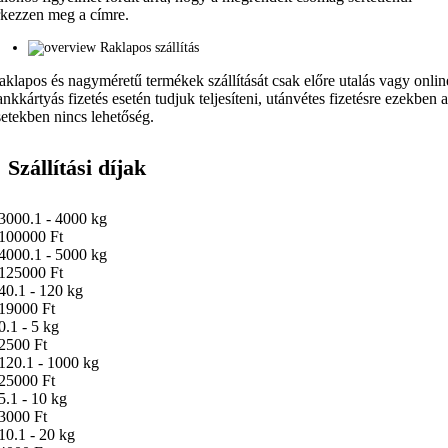
rkezzen meg a címre.
Raklapos szállítás
aklapos és nagyméretű termékek szállítását csak előre utalás vagy onlin
ankkártyás fizetés esetén tudjuk teljesíteni, utánvétes fizetésre ezekben 
setekben nincs lehetőség.
Szállítási díjak
3000.1 - 4000 kg
100000 Ft
4000.1 - 5000 kg
125000 Ft
40.1 - 120 kg
19000 Ft
0.1 - 5 kg
2500 Ft
120.1 - 1000 kg
25000 Ft
5.1 - 10 kg
3000 Ft
10.1 - 20 kg