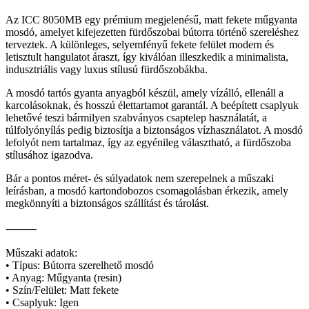
Az ICC 8050MB egy prémium megjelenésű, matt fekete műgyanta
mosdó, amelyet kifejezetten fürdőszobai bútorra történő szereléshez
terveztek. A különleges, selyemfényű fekete felület modern és
letisztult hangulatot áraszt, így kiválóan illeszkedik a minimalista,
indusztriális vagy luxus stílusú fürdőszobákba.
A mosdó tartós gyanta anyagból készül, amely vízálló, ellenáll a
karcolásoknak, és hosszú élettartamot garantál. A beépített csaplyuk
lehetővé teszi bármilyen szabványos csaptelep használatát, a
túlfolyónyílás pedig biztosítja a biztonságos vízhasználatot. A mosdó
lefolyót nem tartalmaz, így az egyénileg választható, a fürdőszoba
stílusához igazodva.
Bár a pontos méret- és súlyadatok nem szerepelnek a műszaki
leírásban, a mosdó kartondobozos csomagolásban érkezik, amely
megkönnyíti a biztonságos szállítást és tárolást.
⸻
Műszaki adatok:
• Típus: Bútorra szerelhető mosdó
• Anyag: Műgyanta (resin)
• Szín/Felület: Matt fekete
• Csaplyuk: Igen