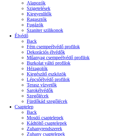
Alapozók
Szigetelések
Kiegyenlítők
Ragasztók
Fugázók
Szaniter szilikonok
Élvédő
Back
Fém csempeélvédő profilok
Dekorációs élvédők
Műanyag csempeélvédő profilok
Burkolat váltó profilok
Hézagolók
Kiegészítő eszközök
Lépcsőélvédő profilok
Terasz vízvetők
Sarokélvédők
Szegőlécek
Fürdőkád szegőlécek
Csaptelep
Back
Mosdó csaptelepek
Kádtöltő csaptelepek
Zuhanyrendszerek
Zuhany csaptelepek