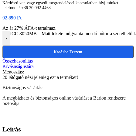
Kérdésed van vagy egyedi megrendeléssel kapcsolatban hívj minket
telefonon! +36 30 092 4463
92.890
Ft
Az ár 27% ÁFA-t tartalmaz.
ICC 8050MB – Matt fekete műgyanta mosdó bútorra szerelhető k
-
Kosárba Teszem
Összehasonlítás
Kívásnságlistára
Megosztás:
20
látógató nézi jelenleg ezt a terméket!
Biztonságos vásárlás:
A megbízható és biztonságos online vásárlást a Barion rendszere
biztosítja.
Leírás