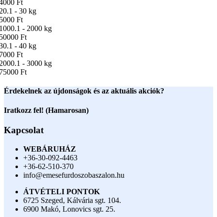
4000 Ft
20.1 - 30 kg
5000 Ft
1000.1 - 2000 kg
50000 Ft
30.1 - 40 kg
7000 Ft
2000.1 - 3000 kg
75000 Ft
Érdekelnek az újdonságok és az aktuális akciók?
Iratkozz fel! (Hamarosan)
Kapcsolat
WEBÁRUHÁZ
+36-30-092-4463
+36-62-510-370
info@emesefurdoszobaszalon.hu
ÁTVÉTELI PONTOK
6725 Szeged, Kálvária sgt. 104.​
6900 Makó, Lonovics sgt. 25.