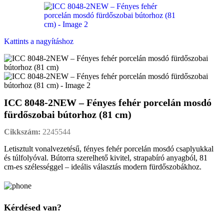
Kattints a nagyításhoz
ICC 8048-2NEW – Fényes fehér porcelán mosdó
fürdőszobai bútorhoz (81 cm)
Cikkszám:
2245544
Letisztult vonalvezetésű, fényes fehér porcelán mosdó csaplyukkal
és túlfolyóval. Bútorra szerelhető kivitel, strapabíró anyagból, 81
cm-es szélességgel – ideális választás modern fürdőszobákhoz.
Kérdésed van?