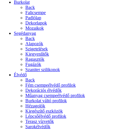
Burkolat
Back
Falicsempe
Padlólap
Dekorlapok
Mozaikok
Segédanyag
Back
Alapozók
Szigetelések
Kiegyenlítők
Ragasztók
Fugázók
Szaniter szilikonok
Élvédő
Back
Fém csempeélvédő profilok
Dekorációs élvédők
Műanyag csempeélvédő profilok
Burkolat váltó profilok
Hézagolók
Kiegészítő eszközök
Lépcsőélvédő profilok
Terasz vízvetők
Sarokélvédők