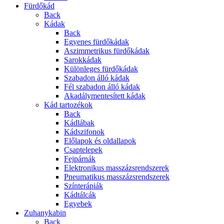
Fürdőkád
Back
Kádak
Back
Egyenes fürdőkádak
Aszimmetrikus fürdőkádak
Sarokkádak
Különleges fürdőkádak
Szabadon álló kádak
Fél szabadon álló kádak
Akadálymentesített kádak
Kád tartozékok
Back
Kádlábak
Kádszifonok
Előlapok és oldallapok
Csaptelepek
Fejpárnák
Elektronikus masszázsrendszerek
Pneumatikus masszázsrendszerek
Színterápiák
Kádtálcák
Egyebek
Zuhanykabin
Back