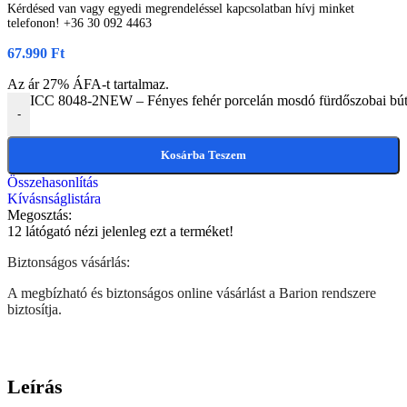
Kérdésed van vagy egyedi megrendeléssel kapcsolatban hívj minket
telefonon! +36 30 092 4463
67.990
Ft
Az ár 27% ÁFA-t tartalmaz.
ICC 8048-2NEW – Fényes fehér porcelán mosdó fürdőszobai bú
-
Kosárba Teszem
Összehasonlítás
Kívásnságlistára
Megosztás:
12
látógató nézi jelenleg ezt a terméket!
Biztonságos vásárlás:
A megbízható és biztonságos online vásárlást a Barion rendszere
biztosítja.
Leírás