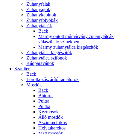
Zuhanyfalak
Zuhanyajtók
Zuhanykabinok
Zuhanyfolyókák
Zuhanytálcák
Back
Marmy öntött műmárvány zuhanytálcák
választható színekben
Marmy zuhanytálca kiegészítők
Zuhanytálca kiegészítők
Zuhanytálca szifonok
Kádparavánok
Szaniter
Back
Törölközőszárító radiátorok
Mosdók
Back
Bútorra
Pultra
Pultba
Kézmosók
Álló mosdók
Aszimmetrikus
Helytakarékos
Matt mosdók