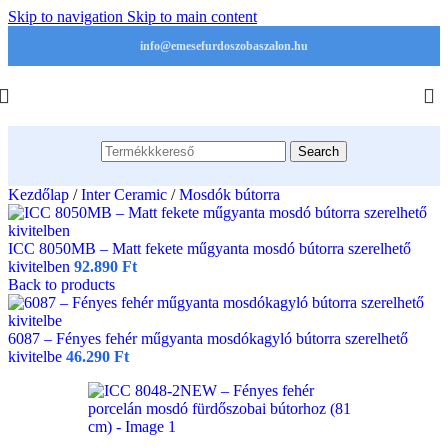
Skip to navigation
Skip to main content
info@emesefurdoszobaszalon.hu
Search
Kezdőlap
/
Inter Ceramic
/
Mosdók bútorra
ICC 8050MB – Matt fekete műgyanta mosdó bútorra szerelhető
kivitelben
92.890
Ft
Back to products
6087 – Fényes fehér műgyanta mosdókagyló bútorra szerelhető
kivitelbe
46.290
Ft