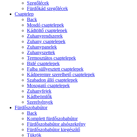
Szegőlécek
Fürdőkád szegőlécek
Csaptelep
Back
Mosdó csaptelepek
Kádtöltő csaptelepek
Zuhanyrendszerek
Zuhany csaptelepek
Zuhanypanelek
Zuhanyszettek
Termosztátos csaptelepek
Bidé csaptelepek
Falba süllyesztett csaptelepek
Kádperemre szerelhető csaptelepek
Szabadon álló csaptelepek
Mosogató csaptelepek
Zuhanyfejek
Kádbeömlők
Szerelvények
Fürdőszobabútor
Back
Komplett fürdőszobabútor
Fürdőszobabútor alsószekrény
Fürdőszobabútor kiegészítő
Tükrök