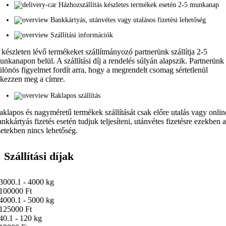
Házhozszállítás készletes termékek esetén 2-5 munkanap
Bankkártyás, utánvétes vagy utalásos fizetési lehetőség
Szállítási információk
 készleten lévő termékeket szállítmányozó partnerünk szállítja 2-5
unkanapon belül. A szállítási díj a rendelés súlyán alapszik. Partnerünk
ülönös figyelmet fordít arra, hogy a megrendelt csomag sértetlenül
rkezzen meg a címre.
Raklapos szállítás
aklapos és nagyméretű termékek szállítását csak előre utalás vagy onlin
ankkártyás fizetés esetén tudjuk teljesíteni, utánvétes fizetésre ezekben 
setekben nincs lehetőség.
Szállítási díjak
3000.1 - 4000 kg
100000 Ft
4000.1 - 5000 kg
125000 Ft
40.1 - 120 kg