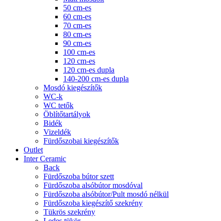
50 cm-es
60 cm-es
70 cm-es
80 cm-es
90 cm-es
100 cm-es
120 cm-es
120 cm-es dupla
140-200 cm-es dupla
Mosdó kiegészítők
WC-k
WC tetők
Öblítőtartályok
Bidék
Vizeldék
Fürdőszobai kiegészítők
Outlet
Inter Ceramic
Back
Fürdőszoba bútor szett
Fürdőszoba alsóbútor mosdóval
Fürdőszoba alsóbútor/Pult mosdó nélkül
Fürdőszoba kiegészítő szekrény
Tükrös szekrény
Ledes tükör