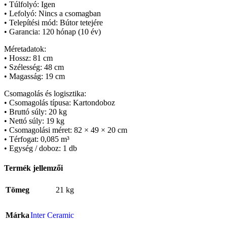
• Túlfolyó: Igen
• Lefolyó: Nincs a csomagban
• Telepítési mód: Bútor tetejére
• Garancia: 120 hónap (10 év)
Méretadatok:
• Hossz: 81 cm
• Szélesség: 48 cm
• Magasság: 19 cm
Csomagolás és logisztika:
• Csomagolás típusa: Kartondoboz
• Bruttó súly: 20 kg
• Nettó súly: 19 kg
• Csomagolási méret: 82 × 49 × 20 cm
• Térfogat: 0,085 m³
• Egység / doboz: 1 db
Termék jellemzői
Tömeg
21 kg
Márka
Inter Ceramic