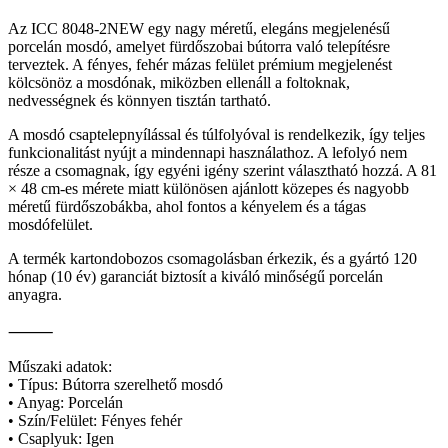
Az ICC 8048-2NEW egy nagy méretű, elegáns megjelenésű
porcelán mosdó, amelyet fürdőszobai bútorra való telepítésre
terveztek. A fényes, fehér mázas felület prémium megjelenést
kölcsönöz a mosdónak, miközben ellenáll a foltoknak,
nedvességnek és könnyen tisztán tartható.
A mosdó csaptelepnyílással és túlfolyóval is rendelkezik, így teljes
funkcionalitást nyújt a mindennapi használathoz. A lefolyó nem
része a csomagnak, így egyéni igény szerint választható hozzá. A 81
× 48 cm-es mérete miatt különösen ajánlott közepes és nagyobb
méretű fürdőszobákba, ahol fontos a kényelem és a tágas
mosdófelület.
A termék kartondobozos csomagolásban érkezik, és a gyártó 120
hónap (10 év) garanciát biztosít a kiváló minőségű porcelán
anyagra.
⸻
Műszaki adatok:
• Típus: Bútorra szerelhető mosdó
• Anyag: Porcelán
• Szín/Felület: Fényes fehér
• Csaplyuk: Igen