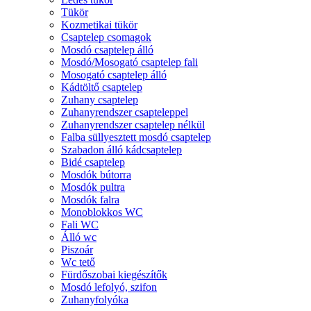
Tükör
Kozmetikai tükör
Csaptelep csomagok
Mosdó csaptelep álló
Mosdó/Mosogató csaptelep fali
Mosogató csaptelep álló
Kádtöltő csaptelep
Zuhany csaptelep
Zuhanyrendszer csapteleppel
Zuhanyrendszer csaptelep nélkül
Falba süllyesztett mosdó csaptelep
Szabadon álló kádcsaptelep
Bidé csaptelep
Mosdók bútorra
Mosdók pultra
Mosdók falra
Monoblokkos WC
Fali WC
Álló wc
Piszoár
Wc tető
Fürdőszobai kiegészítők
Mosdó lefolyó, szifon
Zuhanyfolyóka