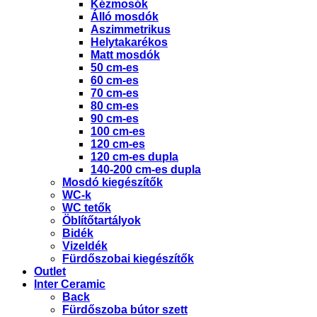
Kézmosók
Álló mosdók
Aszimmetrikus
Helytakarékos
Matt mosdók
50 cm-es
60 cm-es
70 cm-es
80 cm-es
90 cm-es
100 cm-es
120 cm-es
120 cm-es dupla
140-200 cm-es dupla
Mosdó kiegészítők
WC-k
WC tetők
Öblítőtartályok
Bidék
Vizeldék
Fürdőszobai kiegészítők
Outlet
Inter Ceramic
Back
Fürdőszoba bútor szett