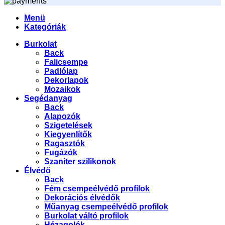
Menü
Kategóriák
Burkolat
Back
Falicsempe
Padlólap
Dekorlapok
Mozaikok
Segédanyag
Back
Alapozók
Szigetelések
Kiegyenlítők
Ragasztók
Fugázók
Szaniter szilikonok
Élvédő
Back
Fém csempeélvédő profilok
Dekorációs élvédők
Műanyag csempeélvédő profilok
Burkolat váltó profilok
Hézagolók