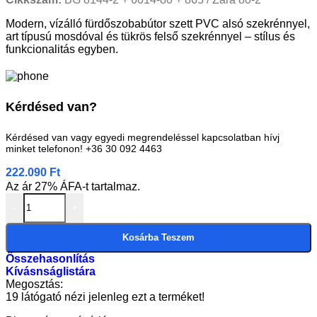
Modern, vízálló fürdőszobabútor szett PVC alsó szekrénnyel,
art típusú mosdóval és tükrös felső szekrénnyel – stílus és
funkcionalitás egyben.
Kérdésed van?
Kérdésed van vagy egyedi megrendeléssel kapcsolatban hívj
minket telefonon! +36 30 092 4463
222.090
Ft
Az ár 27% ÁFA-t tartalmaz.
-
+
Kosárba Teszem
Összehasonlítás
Kívásnságlistára
Megosztás:
19
látógató nézi jelenleg ezt a terméket!