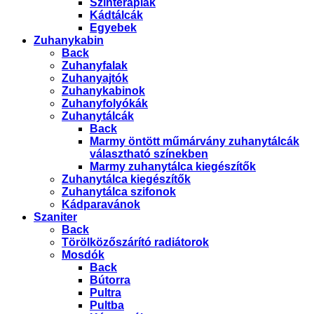
Színterápiák
Kádtálcák
Egyebek
Zuhanykabin
Back
Zuhanyfalak
Zuhanyajtók
Zuhanykabinok
Zuhanyfolyókák
Zuhanytálcák
Back
Marmy öntött műmárvány zuhanytálcák
választható színekben
Marmy zuhanytálca kiegészítők
Zuhanytálca kiegészítők
Zuhanytálca szifonok
Kádparavánok
Szaniter
Back
Törölközőszárító radiátorok
Mosdók
Back
Bútorra
Pultra
Pultba