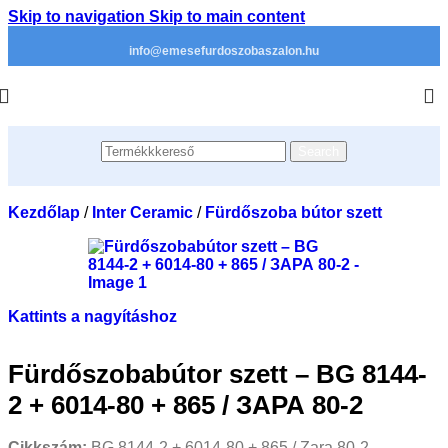
Skip to navigation
Skip to main content
info@emesefurdoszobaszalon.hu
Search
Kezdőlap
/
Inter Ceramic
/
Fürdőszoba bútor szett
Kattints a nagyításhoz
Fürdőszobabútor szett – BG 8144-
2 + 6014-80 + 865 / ЗАРА 80-2
Cikkszám:
BG 8144-2 + 6014-80 + 865 / Zara 80-2