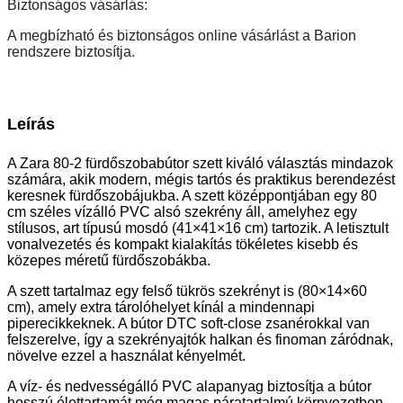
Biztonságos vásárlás:
A megbízható és biztonságos online vásárlást a Barion
rendszere biztosítja.
Leírás
A Zara 80-2 fürdőszobabútor szett kiváló választás mindazok
számára, akik modern, mégis tartós és praktikus berendezést
keresnek fürdőszobájukba. A szett középpontjában egy 80
cm széles vízálló PVC alsó szekrény áll, amelyhez egy
stílusos, art típusú mosdó (41×41×16 cm) tartozik. A letisztult
vonalvezetés és kompakt kialakítás tökéletes kisebb és
közepes méretű fürdőszobákba.
A szett tartalmaz egy felső tükrös szekrényt is (80×14×60
cm), amely extra tárolóhelyet kínál a mindennapi
piperecikkeknek. A bútor DTC soft-close zsanérokkal van
felszerelve, így a szekrényajtók halkan és finoman záródnak,
növelve ezzel a használat kényelmét.
A víz- és nedvességálló PVC alapanyag biztosítja a bútor
hosszú élettartamát még magas páratartalmú környezetben