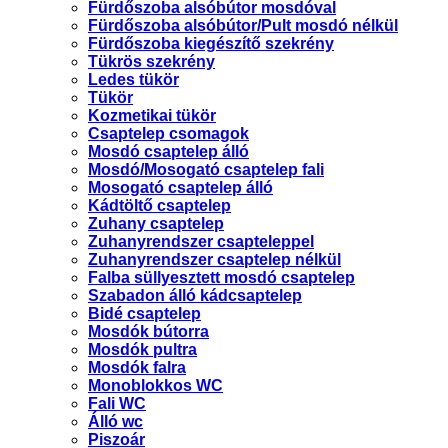
Fürdőszoba alsóbútor mosdóval
Fürdőszoba alsóbútor/Pult mosdó nélkül
Fürdőszoba kiegészítő szekrény
Tükrös szekrény
Ledes tükör
Tükör
Kozmetikai tükör
Csaptelep csomagok
Mosdó csaptelep álló
Mosdó/Mosogató csaptelep fali
Mosogató csaptelep álló
Kádtöltő csaptelep
Zuhany csaptelep
Zuhanyrendszer csapteleppel
Zuhanyrendszer csaptelep nélkül
Falba süllyesztett mosdó csaptelep
Szabadon álló kádcsaptelep
Bidé csaptelep
Mosdók bútorra
Mosdók pultra
Mosdók falra
Monoblokkos WC
Fali WC
Álló wc
Piszoár