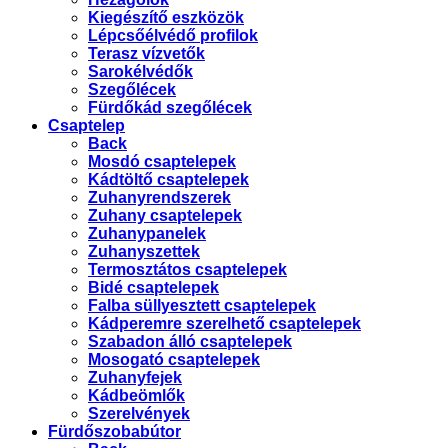
Kiegészítő eszközök
Lépcsőélvédő profilok
Terasz vízvetők
Sarokélvédők
Szegőlécek
Fürdőkád szegőlécek
Csaptelep
Back
Mosdó csaptelepek
Kádtöltő csaptelepek
Zuhanyrendszerek
Zuhany csaptelepek
Zuhanypanelek
Zuhanyszettek
Termosztátos csaptelepek
Bidé csaptelepek
Falba süllyesztett csaptelepek
Kádperemre szerelhető csaptelepek
Szabadon álló csaptelepek
Mosogató csaptelepek
Zuhanyfejek
Kádbeömlők
Szerelvények
Fürdőszobabútor