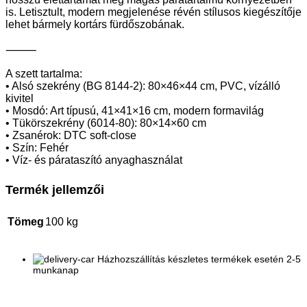
is. Letisztult, modern megjelenése révén stílusos kiegészítője
lehet bármely kortárs fürdőszobának.
⸻
A szett tartalma:
• Alsó szekrény (BG 8144-2): 80×46×44 cm, PVC, vízálló
kivitel
• Mosdó: Art típusú, 41×41×16 cm, modern formavilág
• Tükörszekrény (6014-80): 80×14×60 cm
• Zsanérok: DTC soft-close
• Szín: Fehér
• Víz- és párataszító anyaghasználat
Termék jellemzői
Tömeg
100 kg
Házhozszállítás készletes termékek esetén 2-5
munkanap