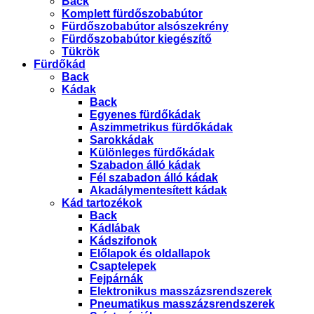
Back
Komplett fürdőszobabútor
Fürdőszobabútor alsószekrény
Fürdőszobabútor kiegészítő
Tükrök
Fürdőkád
Back
Kádak
Back
Egyenes fürdőkádak
Aszimmetrikus fürdőkádak
Sarokkádak
Különleges fürdőkádak
Szabadon álló kádak
Fél szabadon álló kádak
Akadálymentesített kádak
Kád tartozékok
Back
Kádlábak
Kádszifonok
Előlapok és oldallapok
Csaptelepek
Fejpárnák
Elektronikus masszázsrendszerek
Pneumatikus masszázsrendszerek