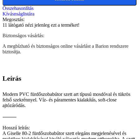
Összehasonlítás
Kívásnságlistára
Megosztás:
11
látógató nézi jelenleg ezt a terméket!
Biztonságos vásárlás:
A megbízható és biztonságos online vásárlást a Barion rendszere
biztosítja.
Leírás
Modern PVC fürdőszobabútor szett art típusú mosdóval és tükrös
felső szekrénnyel. Víz- és páramentes kialakítás, soft-close
ajtózáródás.
⸻
Hosszú leírás:
A Giselle 80-2 fürdőszobabútor szett elegáns megjelenésével és
praktikus kialakításával kiváló választás modern otthonokba. A szett