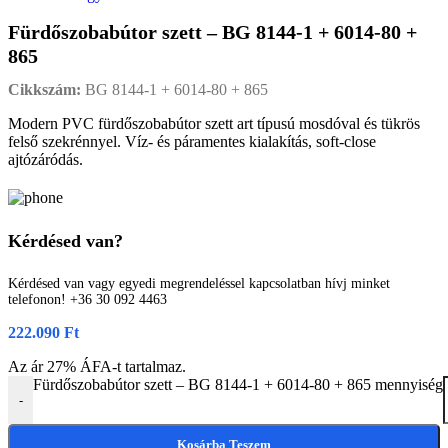
Fürdőszobabútor szett – BG 8144-1 + 6014-80 +
865
Cikkszám:
BG 8144-1 + 6014-80 + 865
Modern PVC fürdőszobabútor szett art típusú mosdóval és tükrös
felső szekrénnyel. Víz- és páramentes kialakítás, soft-close
ajtózáródás.
Kérdésed van?
Kérdésed van vagy egyedi megrendeléssel kapcsolatban hívj minket
telefonon! +36 30 092 4463
222.090
Ft
Az ár 27% ÁFA-t tartalmaz.
Fürdőszobabútor szett – BG 8144-1 + 6014-80 + 865 mennyiség
-
Kosárba Teszem