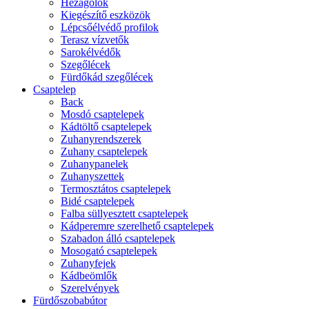
Hézagolók
Kiegészítő eszközök
Lépcsőélvédő profilok
Terasz vízvetők
Sarokélvédők
Szegőlécek
Fürdőkád szegőlécek
Csaptelep
Back
Mosdó csaptelepek
Kádtöltő csaptelepek
Zuhanyrendszerek
Zuhany csaptelepek
Zuhanypanelek
Zuhanyszettek
Termosztátos csaptelepek
Bidé csaptelepek
Falba süllyesztett csaptelepek
Kádperemre szerelhető csaptelepek
Szabadon álló csaptelepek
Mosogató csaptelepek
Zuhanyfejek
Kádbeömlők
Szerelvények
Fürdőszobabútor