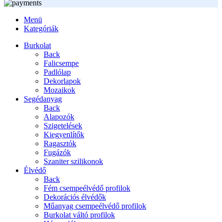
Menü
Kategóriák
Burkolat
Back
Falicsempe
Padlólap
Dekorlapok
Mozaikok
Segédanyag
Back
Alapozók
Szigetelések
Kiegyenlítők
Ragasztók
Fugázók
Szaniter szilikonok
Élvédő
Back
Fém csempeélvédő profilok
Dekorációs élvédők
Műanyag csempeélvédő profilok
Burkolat váltó profilok