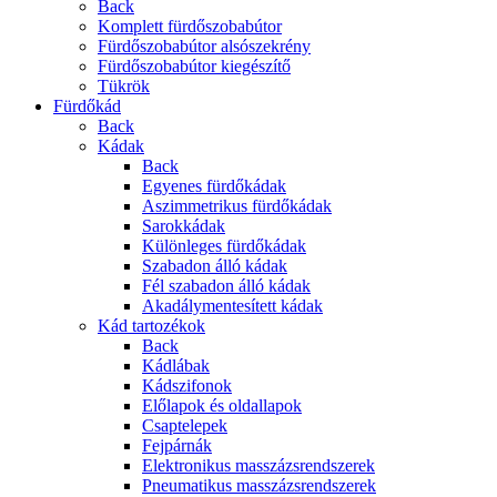
Back
Komplett fürdőszobabútor
Fürdőszobabútor alsószekrény
Fürdőszobabútor kiegészítő
Tükrök
Fürdőkád
Back
Kádak
Back
Egyenes fürdőkádak
Aszimmetrikus fürdőkádak
Sarokkádak
Különleges fürdőkádak
Szabadon álló kádak
Fél szabadon álló kádak
Akadálymentesített kádak
Kád tartozékok
Back
Kádlábak
Kádszifonok
Előlapok és oldallapok
Csaptelepek
Fejpárnák
Elektronikus masszázsrendszerek
Pneumatikus masszázsrendszerek