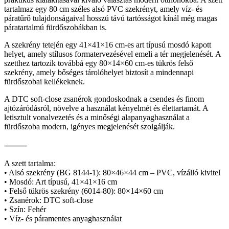
tartalmaz egy 80 cm széles alsó PVC szekrényt, amely víz- és
páratűrő tulajdonságaival hosszú távú tartósságot kínál még magas
páratartalmú fürdőszobákban is.
A szekrény tetején egy 41×41×16 cm-es art típusú mosdó kapott
helyet, amely stílusos formatervezésével emeli a tér megjelenését. A
szetthez tartozik továbbá egy 80×14×60 cm-es tükrös felső
szekrény, amely bőséges tárolóhelyet biztosít a mindennapi
fürdőszobai kellékeknek.
A DTC soft-close zsanérok gondoskodnak a csendes és finom
ajtózáródásról, növelve a használat kényelmét és élettartamát. A
letisztult vonalvezetés és a minőségi alapanyaghasználat a
fürdőszoba modern, igényes megjelenését szolgálják.
⸻
A szett tartalma:
• Alsó szekrény (BG 8144-1): 80×46×44 cm – PVC, vízálló kivitel
• Mosdó: Art típusú, 41×41×16 cm
• Felső tükrös szekrény (6014-80): 80×14×60 cm
• Zsanérok: DTC soft-close
• Szín: Fehér
• Víz- és páramentes anyaghasználat