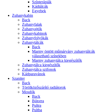
Színterápiák
Kádtálcák
Egyebek
Zuhanykabin
Back
Zuhanyfalak
Zuhanyajtók
Zuhanykabinok
Zuhanyfolyókák
Zuhanytálcák
Back
Marmy öntött műmárvány zuhanytálcák
választható színekben
Marmy zuhanytálca kiegészítők
Zuhanytálca kiegészítők
Zuhanytálca szifonok
Kádparavánok
Szaniter
Back
Törölközőszárító radiátorok
Mosdók
Back
Bútorra
Pultra
Pultba