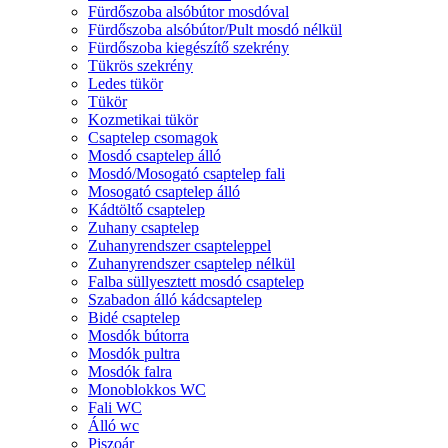
Fürdőszoba alsóbútor mosdóval
Fürdőszoba alsóbútor/Pult mosdó nélkül
Fürdőszoba kiegészítő szekrény
Tükrös szekrény
Ledes tükör
Tükör
Kozmetikai tükör
Csaptelep csomagok
Mosdó csaptelep álló
Mosdó/Mosogató csaptelep fali
Mosogató csaptelep álló
Kádtöltő csaptelep
Zuhany csaptelep
Zuhanyrendszer csapteleppel
Zuhanyrendszer csaptelep nélkül
Falba süllyesztett mosdó csaptelep
Szabadon álló kádcsaptelep
Bidé csaptelep
Mosdók bútorra
Mosdók pultra
Mosdók falra
Monoblokkos WC
Fali WC
Álló wc
Piszoár