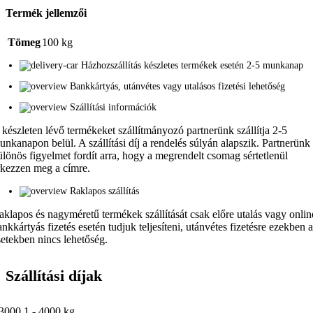
Termék jellemzői
Tömeg
100 kg
Házhozszállítás készletes termékek esetén 2-5 munkanap
Bankkártyás, utánvétes vagy utalásos fizetési lehetőség
Szállítási információk
 készleten lévő termékeket szállítmányozó partnerünk szállítja 2-5
unkanapon belül. A szállítási díj a rendelés súlyán alapszik. Partnerünk
ülönös figyelmet fordít arra, hogy a megrendelt csomag sértetlenül
rkezzen meg a címre.
Raklapos szállítás
aklapos és nagyméretű termékek szállítását csak előre utalás vagy onlin
ankkártyás fizetés esetén tudjuk teljesíteni, utánvétes fizetésre ezekben 
setekben nincs lehetőség.
Szállítási díjak
3000.1 - 4000 kg