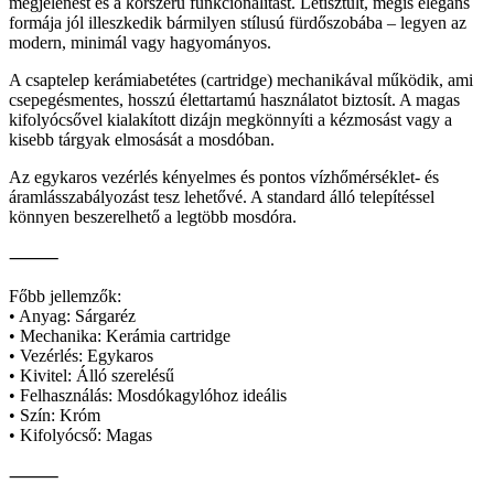
megjelenést és a korszerű funkcionalitást. Letisztult, mégis elegáns
formája jól illeszkedik bármilyen stílusú fürdőszobába – legyen az
modern, minimál vagy hagyományos.
A csaptelep kerámiabetétes (cartridge) mechanikával működik, ami
csepegésmentes, hosszú élettartamú használatot biztosít. A magas
kifolyócsővel kialakított dizájn megkönnyíti a kézmosást vagy a
kisebb tárgyak elmosását a mosdóban.
Az egykaros vezérlés kényelmes és pontos vízhőmérséklet- és
áramlásszabályozást tesz lehetővé. A standard álló telepítéssel
könnyen beszerelhető a legtöbb mosdóra.
⸻
Főbb jellemzők:
• Anyag: Sárgaréz
• Mechanika: Kerámia cartridge
• Vezérlés: Egykaros
• Kivitel: Álló szerelésű
• Felhasználás: Mosdókagylóhoz ideális
• Szín: Króm
• Kifolyócső: Magas
⸻