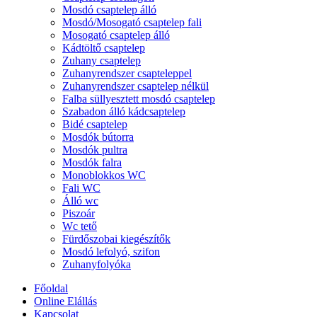
Mosdó csaptelep álló
Mosdó/Mosogató csaptelep fali
Mosogató csaptelep álló
Kádtöltő csaptelep
Zuhany csaptelep
Zuhanyrendszer csapteleppel
Zuhanyrendszer csaptelep nélkül
Falba süllyesztett mosdó csaptelep
Szabadon álló kádcsaptelep
Bidé csaptelep
Mosdók bútorra
Mosdók pultra
Mosdók falra
Monoblokkos WC
Fali WC
Álló wc
Piszoár
Wc tető
Fürdőszobai kiegészítők
Mosdó lefolyó, szifon
Zuhanyfolyóka
Főoldal
Online Elállás
Kapcsolat