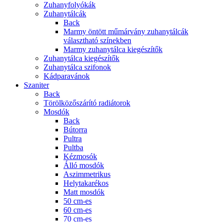
Zuhanyfolyókák
Zuhanytálcák
Back
Marmy öntött műmárvány zuhanytálcák
választható színekben
Marmy zuhanytálca kiegészítők
Zuhanytálca kiegészítők
Zuhanytálca szifonok
Kádparavánok
Szaniter
Back
Törölközőszárító radiátorok
Mosdók
Back
Bútorra
Pultra
Pultba
Kézmosók
Álló mosdók
Aszimmetrikus
Helytakarékos
Matt mosdók
50 cm-es
60 cm-es
70 cm-es