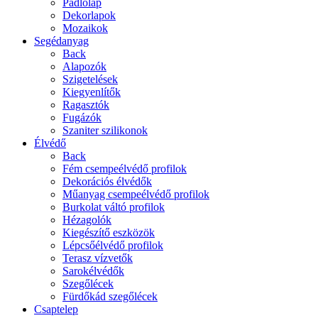
Padlólap
Dekorlapok
Mozaikok
Segédanyag
Back
Alapozók
Szigetelések
Kiegyenlítők
Ragasztók
Fugázók
Szaniter szilikonok
Élvédő
Back
Fém csempeélvédő profilok
Dekorációs élvédők
Műanyag csempeélvédő profilok
Burkolat váltó profilok
Hézagolók
Kiegészítő eszközök
Lépcsőélvédő profilok
Terasz vízvetők
Sarokélvédők
Szegőlécek
Fürdőkád szegőlécek
Csaptelep