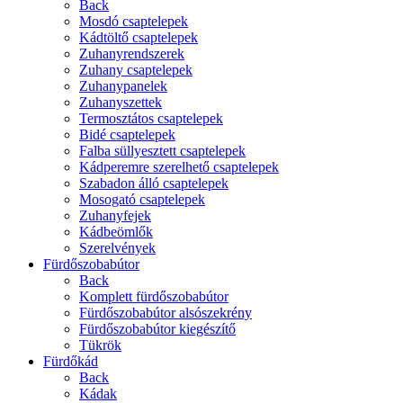
Back
Mosdó csaptelepek
Kádtöltő csaptelepek
Zuhanyrendszerek
Zuhany csaptelepek
Zuhanypanelek
Zuhanyszettek
Termosztátos csaptelepek
Bidé csaptelepek
Falba süllyesztett csaptelepek
Kádperemre szerelhető csaptelepek
Szabadon álló csaptelepek
Mosogató csaptelepek
Zuhanyfejek
Kádbeömlők
Szerelvények
Fürdőszobabútor
Back
Komplett fürdőszobabútor
Fürdőszobabútor alsószekrény
Fürdőszobabútor kiegészítő
Tükrök
Fürdőkád
Back
Kádak