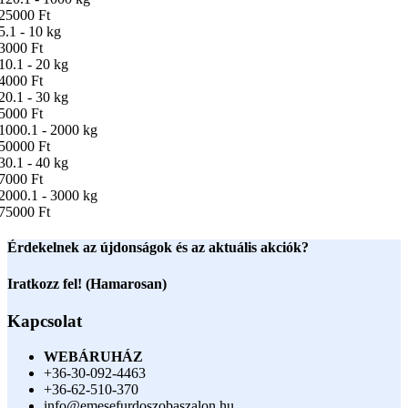
25000 Ft
5.1 - 10 kg
3000 Ft
10.1 - 20 kg
4000 Ft
20.1 - 30 kg
5000 Ft
1000.1 - 2000 kg
50000 Ft
30.1 - 40 kg
7000 Ft
2000.1 - 3000 kg
75000 Ft
Érdekelnek az újdonságok és az aktuális akciók?
Iratkozz fel! (Hamarosan)
Kapcsolat
WEBÁRUHÁZ
+36-30-092-4463
+36-62-510-370
info@emesefurdoszobaszalon.hu