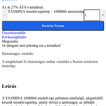
Az ár 27% ÁFA-t tartalmaz.
YASMINA mosdócsaptelep – 1008866 mennyiség
-
+
Kosárba Teszem
Összehasonlítás
Kívásnságlistára
Megosztás:
16
látógató nézi jelenleg ezt a terméket!
Biztonságos vásárlás:
A megbízható és biztonságos online vásárlást a Barion rendszere
biztosítja.
Leírás
A YASMINA 1008866 modell egy prémium minőségű, sárgarézből
készült mosdócsaptelep, amely ötvözi a tartósságot, az időtálló