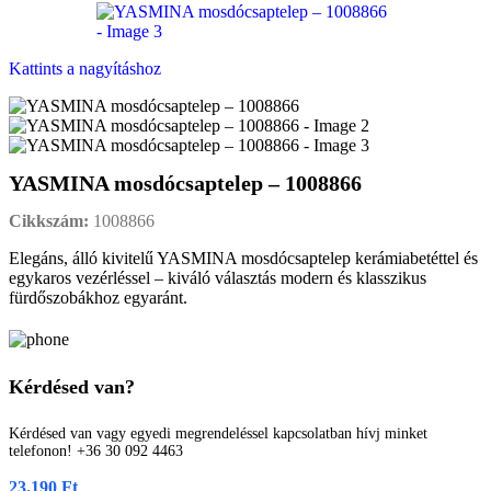
Kattints a nagyításhoz
YASMINA mosdócsaptelep – 1008866
Cikkszám:
1008866
Elegáns, álló kivitelű YASMINA mosdócsaptelep kerámiabetéttel és
egykaros vezérléssel – kiváló választás modern és klasszikus
fürdőszobákhoz egyaránt.
Kérdésed van?
Kérdésed van vagy egyedi megrendeléssel kapcsolatban hívj minket
telefonon! +36 30 092 4463
23.190
Ft