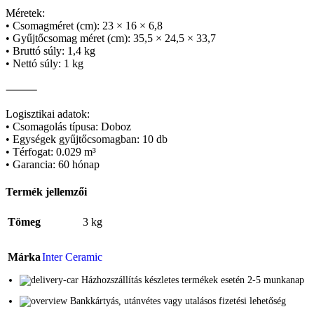
Méretek:
• Csomagméret (cm): 23 × 16 × 6,8
• Gyűjtőcsomag méret (cm): 35,5 × 24,5 × 33,7
• Bruttó súly: 1,4 kg
• Nettó súly: 1 kg
⸻
Logisztikai adatok:
• Csomagolás típusa: Doboz
• Egységek gyűjtőcsomagban: 10 db
• Térfogat: 0.029 m³
• Garancia: 60 hónap
Termék jellemzői
Tömeg
3 kg
Márka
Inter Ceramic
Házhozszállítás készletes termékek esetén 2-5 munkanap
Bankkártyás, utánvétes vagy utalásos fizetési lehetőség