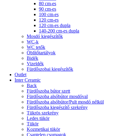
80 cm-es
90 cm-es
100 cm-es
120 cm-es
120 cm-es dupla
140-200 cm-es dupla
Mosdó kiegészítők
WC-k
WC tetők
Öblítőtartályok
Bidék
Vizeldék
Fürdőszobai kiegészítők
Outlet
Inter Ceramic
Back
Fürdőszoba bútor szett
Fürdőszoba alsóbútor mosdóval
Fürdőszoba alsóbútor/Pult mosdó nélkül
Fürdőszoba kiegészítő szekrény
Tükrös szekrény
Ledes tükör
Tükör
Kozmetikai tükör
Csaptelep csomagok