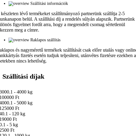
Szállítási információk
 készleten lévő termékeket szállítmányozó partnerünk szállítja 2-5
unkanapon belül. A szállítási díj a rendelés súlyán alapszik. Partnerünk
ülönös figyelmet fordít arra, hogy a megrendelt csomag sértetlenül
rkezzen meg a címre.
Raklapos szállítás
aklapos és nagyméretű termékek szállítását csak előre utalás vagy onlin
ankkártyás fizetés esetén tudjuk teljesíteni, utánvétes fizetésre ezekben 
setekben nincs lehetőség.
Szállítási díjak
3000.1 - 4000 kg
100000 Ft
4000.1 - 5000 kg
125000 Ft
40.1 - 120 kg
19000 Ft
0.1 - 5 kg
2500 Ft
120.1 - 1000 kg