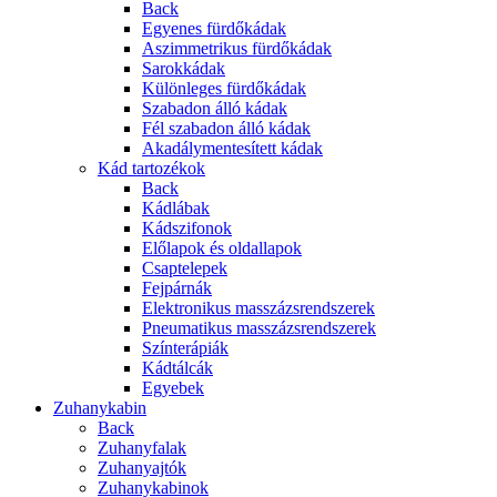
Back
Egyenes fürdőkádak
Aszimmetrikus fürdőkádak
Sarokkádak
Különleges fürdőkádak
Szabadon álló kádak
Fél szabadon álló kádak
Akadálymentesített kádak
Kád tartozékok
Back
Kádlábak
Kádszifonok
Előlapok és oldallapok
Csaptelepek
Fejpárnák
Elektronikus masszázsrendszerek
Pneumatikus masszázsrendszerek
Színterápiák
Kádtálcák
Egyebek
Zuhanykabin
Back
Zuhanyfalak
Zuhanyajtók
Zuhanykabinok