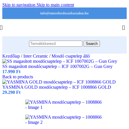
Skip to navigation
Skip to main content
info@emesefurdoszobaszalon.hu
Search
Kezdőlap
/
Inter Ceramic
/
Mosdó csaptelep álló
SS magasított mosdócsaptelep – ICF 1007002G – Gun Grey
17.990
Ft
Back to products
YASMINA GOLD mosdócsaptelep – ICF 1008866 GOLD
29.290
Ft