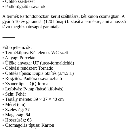
• Öblítő szerkezet
• Padlórögzítő csavarok
A termék kartondobozban kerül szállításra, két külön csomagban. A
gyártó 10 év garanciát (120 hónap) biztosít a termékre, ami a hosszú
távú megbízhatóságot garantálja.
⸻
Főbb jellemzők:
• Terméktípus: Két elemes WC szett
• Anyag: Porcelán
• Ülőke anyaga: UF (urea-formaldehid)
• Öblítési rendszer: Tornado
• Öblítés típusa: Dupla öblítés (3/4.5 L)
• Rögzítés: Padlóra csavarozható
• Zsanér típus: QQ forma
• Lefolyás: P-trap (hátsó kifolyás)
• Szín: Fehér
• Tartály mérete: 39 × 37 × 40 cm
• Méret (cm):
• Szélesség: 37
• Magasság: 84
• Hosszúság: 63
• Csomagolás típusa: Karton