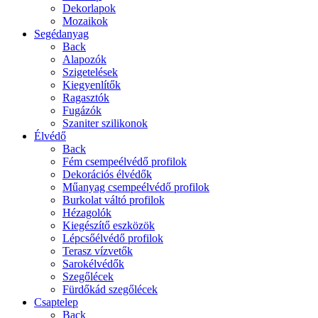
Dekorlapok
Mozaikok
Segédanyag
Back
Alapozók
Szigetelések
Kiegyenlítők
Ragasztók
Fugázók
Szaniter szilikonok
Élvédő
Back
Fém csempeélvédő profilok
Dekorációs élvédők
Műanyag csempeélvédő profilok
Burkolat váltó profilok
Hézagolók
Kiegészítő eszközök
Lépcsőélvédő profilok
Terasz vízvetők
Sarokélvédők
Szegőlécek
Fürdőkád szegőlécek
Csaptelep
Back