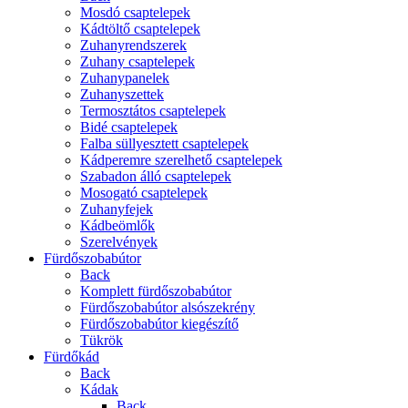
Mosdó csaptelepek
Kádtöltő csaptelepek
Zuhanyrendszerek
Zuhany csaptelepek
Zuhanypanelek
Zuhanyszettek
Termosztátos csaptelepek
Bidé csaptelepek
Falba süllyesztett csaptelepek
Kádperemre szerelhető csaptelepek
Szabadon álló csaptelepek
Mosogató csaptelepek
Zuhanyfejek
Kádbeömlők
Szerelvények
Fürdőszobabútor
Back
Komplett fürdőszobabútor
Fürdőszobabútor alsószekrény
Fürdőszobabútor kiegészítő
Tükrök
Fürdőkád
Back
Kádak
Back