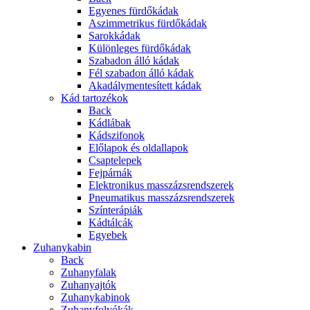
Egyenes fürdőkádak
Aszimmetrikus fürdőkádak
Sarokkádak
Különleges fürdőkádak
Szabadon álló kádak
Fél szabadon álló kádak
Akadálymentesített kádak
Kád tartozékok
Back
Kádlábak
Kádszifonok
Előlapok és oldallapok
Csaptelepek
Fejpárnák
Elektronikus masszázsrendszerek
Pneumatikus masszázsrendszerek
Színterápiák
Kádtálcák
Egyebek
Zuhanykabin
Back
Zuhanyfalak
Zuhanyajtók
Zuhanykabinok
Zuhanyfolyókák