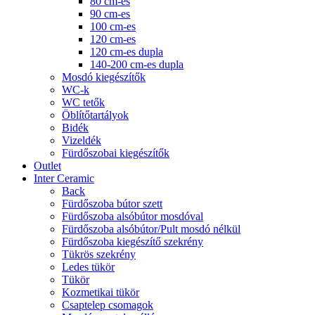
80 cm-es
90 cm-es
100 cm-es
120 cm-es
120 cm-es dupla
140-200 cm-es dupla
Mosdó kiegészítők
WC-k
WC tetők
Öblítőtartályok
Bidék
Vizeldék
Fürdőszobai kiegészítők
Outlet
Inter Ceramic
Back
Fürdőszoba bútor szett
Fürdőszoba alsóbútor mosdóval
Fürdőszoba alsóbútor/Pult mosdó nélkül
Fürdőszoba kiegészítő szekrény
Tükrös szekrény
Ledes tükör
Tükör
Kozmetikai tükör
Csaptelep csomagok