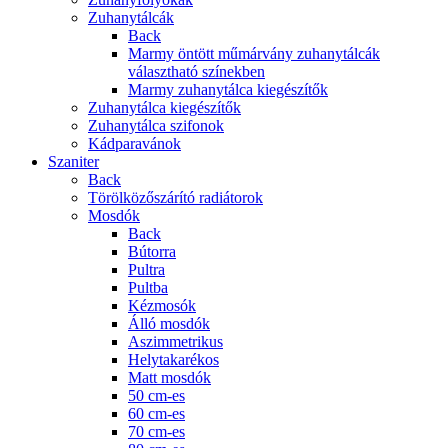
Zuhanytálcák
Back
Marmy öntött műmárvány zuhanytálcák
választható színekben
Marmy zuhanytálca kiegészítők
Zuhanytálca kiegészítők
Zuhanytálca szifonok
Kádparavánok
Szaniter
Back
Törölközőszárító radiátorok
Mosdók
Back
Bútorra
Pultra
Pultba
Kézmosók
Álló mosdók
Aszimmetrikus
Helytakarékos
Matt mosdók
50 cm-es
60 cm-es
70 cm-es