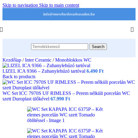
Skip to navigation
Skip to main content
info@emesefurdoszobaszalon.hu
Search
Kezdőlap
/
Inter Ceramic
/
Monoblokkos WC
LIZEL ICA 9366 – Zuhanylehúzó tartóval
6.490
Ft
Back to products
WC Set ICC 7970S UF RIMLESS – Perem nélküli porcelán WC
szett Duroplast ülőkével
67.990
Ft