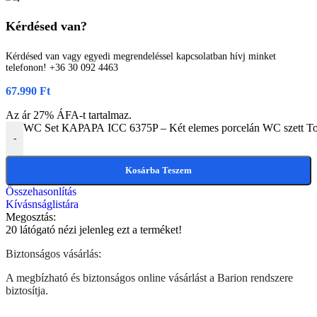
Kérdésed van?
Kérdésed van vagy egyedi megrendeléssel kapcsolatban hívj minket
telefonon! +36 30 092 4463
67.990
Ft
Az ár 27% ÁFA-t tartalmaz.
WC Set КАРАРА ICC 6375P – Két elemes porcelán WC szett Tor
-
Kosárba Teszem
Összehasonlítás
Kívásnságlistára
Megosztás:
20
látógató nézi jelenleg ezt a terméket!
Biztonságos vásárlás:
A megbízható és biztonságos online vásárlást a Barion rendszere
biztosítja.