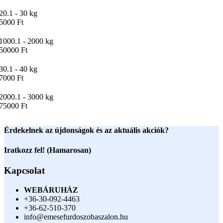
20.1 - 30 kg
5000 Ft
1000.1 - 2000 kg
50000 Ft
30.1 - 40 kg
7000 Ft
2000.1 - 3000 kg
75000 Ft
Érdekelnek az újdonságok és az aktuális akciók?
Iratkozz fel! (Hamarosan)
Kapcsolat
WEBÁRUHÁZ
+36-30-092-4463
+36-62-510-370
info@emesefurdoszobaszalon.hu