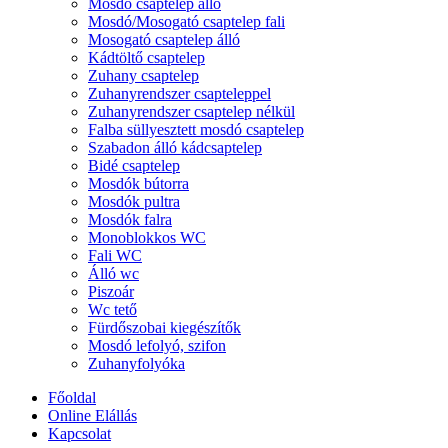
Mosdó csaptelep álló
Mosdó/Mosogató csaptelep fali
Mosogató csaptelep álló
Kádtöltő csaptelep
Zuhany csaptelep
Zuhanyrendszer csapteleppel
Zuhanyrendszer csaptelep nélkül
Falba süllyesztett mosdó csaptelep
Szabadon álló kádcsaptelep
Bidé csaptelep
Mosdók bútorra
Mosdók pultra
Mosdók falra
Monoblokkos WC
Fali WC
Álló wc
Piszoár
Wc tető
Fürdőszobai kiegészítők
Mosdó lefolyó, szifon
Zuhanyfolyóka
Főoldal
Online Elállás
Kapcsolat