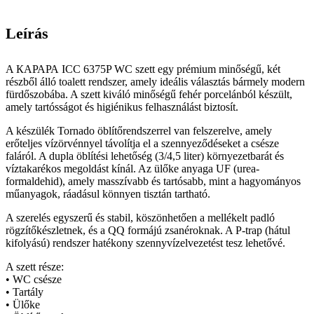
Leírás
A КАРАРА ICC 6375P WC szett egy prémium minőségű, két
részből álló toalett rendszer, amely ideális választás bármely modern
fürdőszobába. A szett kiváló minőségű fehér porcelánból készült,
amely tartósságot és higiénikus felhasználást biztosít.
A készülék Tornado öblítőrendszerrel van felszerelve, amely
erőteljes vízörvénnyel távolítja el a szennyeződéseket a csésze
faláról. A dupla öblítési lehetőség (3/4,5 liter) környezetbarát és
víztakarékos megoldást kínál. Az ülőke anyaga UF (urea-
formaldehid), amely masszívabb és tartósabb, mint a hagyományos
műanyagok, ráadásul könnyen tisztán tartható.
A szerelés egyszerű és stabil, köszönhetően a mellékelt padló
rögzítőkészletnek, és a QQ formájú zsanéroknak. A P-trap (hátul
kifolyású) rendszer hatékony szennyvízelvezetést tesz lehetővé.
A szett része:
• WC csésze
• Tartály
• Ülőke