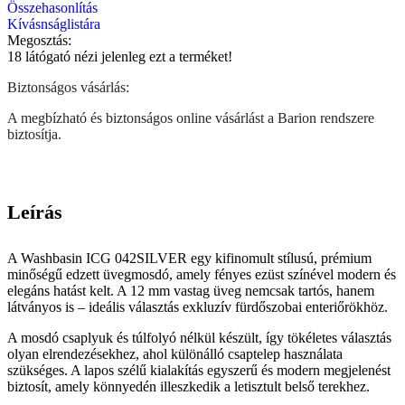
Összehasonlítás
Kívásnságlistára
Megosztás:
18
látógató nézi jelenleg ezt a terméket!
Biztonságos vásárlás:
A megbízható és biztonságos online vásárlást a Barion rendszere
biztosítja.
Leírás
A Washbasin ICG 042SILVER egy kifinomult stílusú, prémium
minőségű edzett üvegmosdó, amely fényes ezüst színével modern és
elegáns hatást kelt. A 12 mm vastag üveg nemcsak tartós, hanem
látványos is – ideális választás exkluzív fürdőszobai enteriőrökhöz.
A mosdó csaplyuk és túlfolyó nélkül készült, így tökéletes választás
olyan elrendezésekhez, ahol különálló csaptelep használata
szükséges. A lapos szélű kialakítás egyszerű és modern megjelenést
biztosít, amely könnyedén illeszkedik a letisztult belső terekhez.