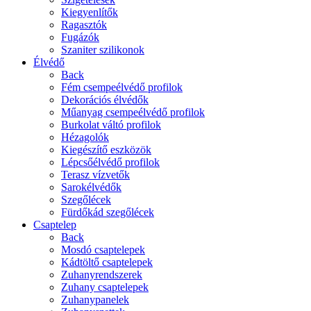
Kiegyenlítők
Ragasztók
Fugázók
Szaniter szilikonok
Élvédő
Back
Fém csempeélvédő profilok
Dekorációs élvédők
Műanyag csempeélvédő profilok
Burkolat váltó profilok
Hézagolók
Kiegészítő eszközök
Lépcsőélvédő profilok
Terasz vízvetők
Sarokélvédők
Szegőlécek
Fürdőkád szegőlécek
Csaptelep
Back
Mosdó csaptelepek
Kádtöltő csaptelepek
Zuhanyrendszerek
Zuhany csaptelepek
Zuhanypanelek