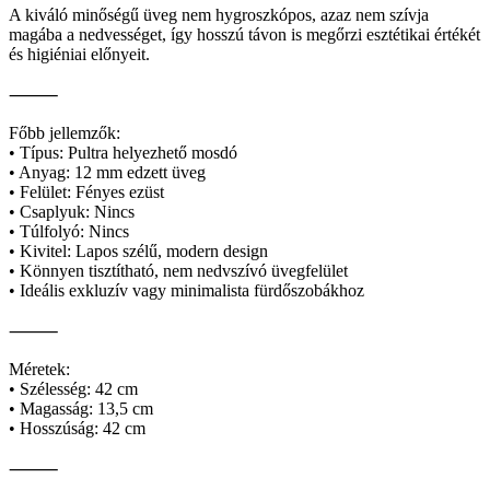
A kiváló minőségű üveg nem hygroszkópos, azaz nem szívja
magába a nedvességet, így hosszú távon is megőrzi esztétikai értékét
és higiéniai előnyeit.
⸻
Főbb jellemzők:
• Típus: Pultra helyezhető mosdó
• Anyag: 12 mm edzett üveg
• Felület: Fényes ezüst
• Csaplyuk: Nincs
• Túlfolyó: Nincs
• Kivitel: Lapos szélű, modern design
• Könnyen tisztítható, nem nedvszívó üvegfelület
• Ideális exkluzív vagy minimalista fürdőszobákhoz
⸻
Méretek:
• Szélesség: 42 cm
• Magasság: 13,5 cm
• Hosszúság: 42 cm
⸻