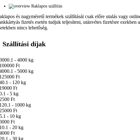
Raklapos szállítás
aklapos és nagyméretű termékek szállítását csak előre utalás vagy onlin
ankkártyás fizetés esetén tudjuk teljesíteni, utánvétes fizetésre ezekben 
setekben nincs lehetőség.
Szállítási díjak
3000.1 - 4000 kg
100000 Ft
4000.1 - 5000 kg
125000 Ft
40.1 - 120 kg
19000 Ft
0.1 - 5 kg
2500 Ft
120.1 - 1000 kg
25000 Ft
5.1 - 10 kg
3000 Ft
10.1 - 20 kg
4000 Ft
20.1 - 30 kg