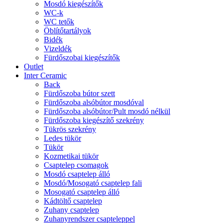
Mosdó kiegészítők
WC-k
WC tetők
Öblítőtartályok
Bidék
Vizeldék
Fürdőszobai kiegészítők
Outlet
Inter Ceramic
Back
Fürdőszoba bútor szett
Fürdőszoba alsóbútor mosdóval
Fürdőszoba alsóbútor/Pult mosdó nélkül
Fürdőszoba kiegészítő szekrény
Tükrös szekrény
Ledes tükör
Tükör
Kozmetikai tükör
Csaptelep csomagok
Mosdó csaptelep álló
Mosdó/Mosogató csaptelep fali
Mosogató csaptelep álló
Kádtöltő csaptelep
Zuhany csaptelep
Zuhanyrendszer csapteleppel