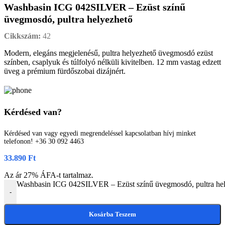
Washbasin ICG 042SILVER – Ezüst színű
üvegmosdó, pultra helyezhető
Cikkszám:
42
Modern, elegáns megjelenésű, pultra helyezhető üvegmosdó ezüst
színben, csaplyuk és túlfolyó nélküli kivitelben. 12 mm vastag edzett
üveg a prémium fürdőszobai dizájnért.
Kérdésed van?
Kérdésed van vagy egyedi megrendeléssel kapcsolatban hívj minket
telefonon! +36 30 092 4463
33.890
Ft
Az ár 27% ÁFA-t tartalmaz.
Washbasin ICG 042SILVER – Ezüst színű üvegmosdó, pultra he
-
Kosárba Teszem