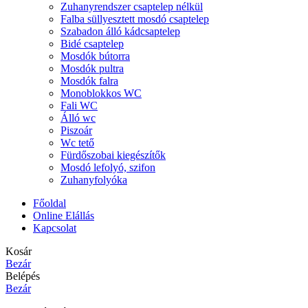
Zuhanyrendszer csaptelep nélkül
Falba süllyesztett mosdó csaptelep
Szabadon álló kádcsaptelep
Bidé csaptelep
Mosdók bútorra
Mosdók pultra
Mosdók falra
Monoblokkos WC
Fali WC
Álló wc
Piszoár
Wc tető
Fürdőszobai kiegészítők
Mosdó lefolyó, szifon
Zuhanyfolyóka
Főoldal
Online Elállás
Kapcsolat
Kosár
Bezár
Belépés
Bezár