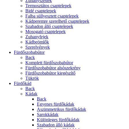
Zuhanyszettek
Termosztátos csaptelepek
Bidé csaptelepek
Falba süllyesztett csaptelepek
Kádperemre szerelhető csaptelepek
Szabadon álló csaptelepek
Mosogató csaptelepek
Zuhanyfejek
Kádbeömlők
Szerelvények
Fürdőszobabútor
Back
Komplett fürdőszobabútor
Fürdőszobabútor alsószekrény
Fürdőszobabútor kiegészítő
Tükrök
Fürdőkád
Back
Kádak
Back
Egyenes fürdőkádak
Aszimmetrikus fürdőkádak
Sarokkádak
Különleges fürdőkádak
Szabadon álló kádak