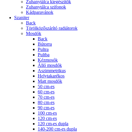
Zuhanytálca kiegészítők
Zuhanytálca szifonok
Kádparavánok
Szaniter
Back
Törölközőszárító radiátorok
Mosdók
Back
Bútorra
Pultra
Pultba
Kézmosók
Álló mosdók
Aszimmetrikus
Helytakarékos
Matt mosdók
50 cm-es
60 cm-es
70 cm-es
80 cm-es
90 cm-es
100 cm-es
120 cm-es
120 cm-es dupla
140-200 cm-es dupla