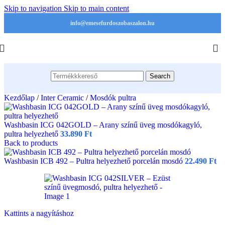
Skip to navigation
Skip to main content
info@emesefurdoszobaszalon.hu
Search
Kezdőlap
/
Inter Ceramic
/
Mosdók pultra
Washbasin ICG 042GOLD – Arany színű üveg mosdókagyló,
pultra helyezhető
33.890
Ft
Back to products
Washbasin ICB 492 – Pultra helyezhető porcelán mosdó
22.490
Ft
Kattints a nagyításhoz