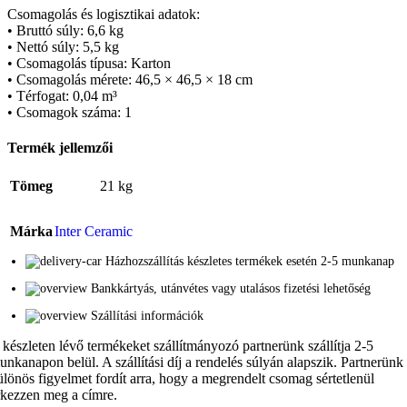
Csomagolás és logisztikai adatok:
• Bruttó súly: 6,6 kg
• Nettó súly: 5,5 kg
• Csomagolás típusa: Karton
• Csomagolás mérete: 46,5 × 46,5 × 18 cm
• Térfogat: 0,04 m³
• Csomagok száma: 1
Termék jellemzői
Tömeg
21 kg
Márka
Inter Ceramic
Házhozszállítás készletes termékek esetén 2-5 munkanap
Bankkártyás, utánvétes vagy utalásos fizetési lehetőség
Szállítási információk
 készleten lévő termékeket szállítmányozó partnerünk szállítja 2-5
unkanapon belül. A szállítási díj a rendelés súlyán alapszik. Partnerünk
ülönös figyelmet fordít arra, hogy a megrendelt csomag sértetlenül
rkezzen meg a címre.