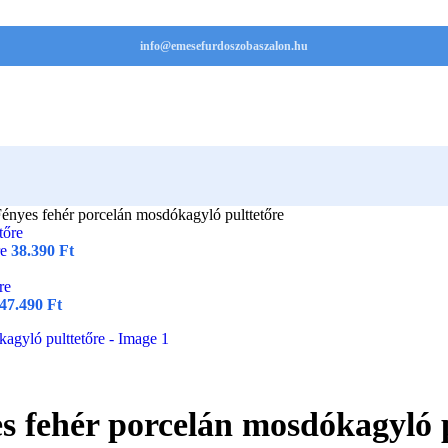
info@emesefurdoszobaszalon.hu
nyes fehér porcelán mosdókagyló pulttetőre
re
38.390
Ft
47.490
Ft
 fehér porcelán mosdókagyló p