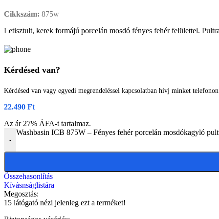
Cikkszám:
875w
Letisztult, kerek formájú porcelán mosdó fényes fehér felülettel. Pult
Kérdésed van?
Kérdésed van vagy egyedi megrendeléssel kapcsolatban hívj minket telefono
22.490
Ft
Az ár 27% ÁFA-t tartalmaz.
Washbasin ICB 875W – Fényes fehér porcelán mosdókagyló pult
-
Összehasonlítás
Kívásnságlistára
Megosztás:
15
látógató nézi jelenleg ezt a terméket!