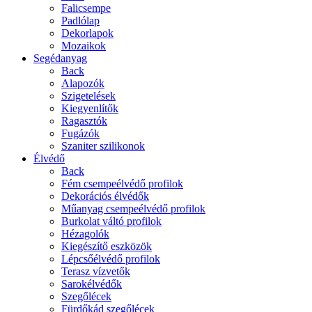
Falicsempe
Padlólap
Dekorlapok
Mozaikok
Segédanyag
Back
Alapozók
Szigetelések
Kiegyenlítők
Ragasztók
Fugázók
Szaniter szilikonok
Élvédő
Back
Fém csempeélvédő profilok
Dekorációs élvédők
Műanyag csempeélvédő profilok
Burkolat váltó profilok
Hézagolók
Kiegészítő eszközök
Lépcsőélvédő profilok
Terasz vízvetők
Sarokélvédők
Szegőlécek
Fürdőkád szegőlécek