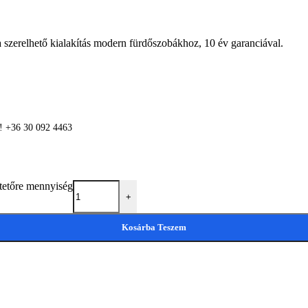
ra szerelhető kialakítás modern fürdőszobákhoz, 10 év garanciával.
n! +36 30 092 4463
tetőre mennyiség
+
Kosárba Teszem