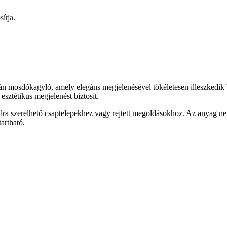
ítja.
sdókagyló, amely elegáns megjelenésével tökéletesen illeszkedik bárm
esztétikus megjelenést biztosít.
falra szerelhető csaptelepekhez vagy rejtett megoldásokhoz. Az anyag ne
tartható.