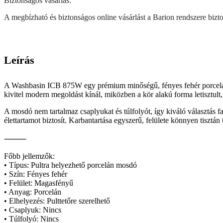
Biztonságos vásárlás:
A megbízható és biztonságos online vásárlást a Barion rendszere biztos
Leírás
A Washbasin ICB 875W egy prémium minőségű, fényes fehér porcelán mo
kivitel modern megoldást kínál, miközben a kör alakú forma letisztult, 
A mosdó nem tartalmaz csaplyukat és túlfolyót, így kiváló választás 
élettartamot biztosít. Karbantartása egyszerű, felülete könnyen tisztán 
⸻
Főbb jellemzők:
• Típus: Pultra helyezhető porcelán mosdó
• Szín: Fényes fehér
• Felület: Magasfényű
• Anyag: Porcelán
• Elhelyezés: Pulttetőre szerelhető
• Csaplyuk: Nincs
• Túlfolyó: Nincs