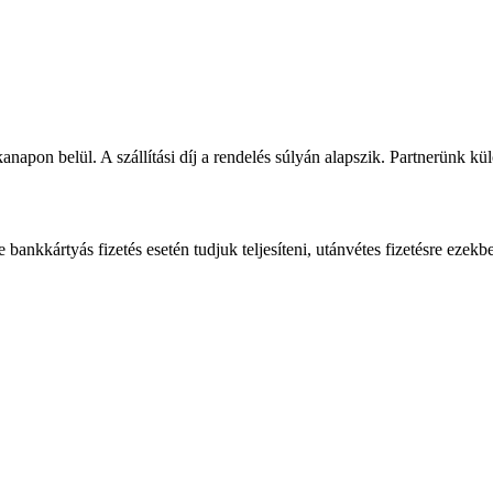
napon belül. A szállítási díj a rendelés súlyán alapszik. Partnerünk kü
bankkártyás fizetés esetén tudjuk teljesíteni, utánvétes fizetésre ezekb