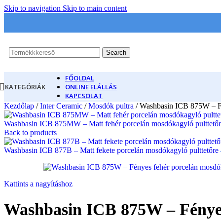
Skip to navigation
Skip to main content
Search
FŐOLDAL
KATEGÓRIÁK
ONLINE ELÁLLÁS
KAPCSOLAT
Kezdőlap
/
Inter Ceramic
/
Mosdók pultra
/
Washbasin ICB 875W – Fé
Washbasin ICB 875MW – Matt fehér porcelán mosdókagyló pulttető
Back to products
Washbasin ICB 877B – Matt fekete porcelán mosdókagyló pulttetőre
Kattints a nagyításhoz
Washbasin ICB 875W – Fényes