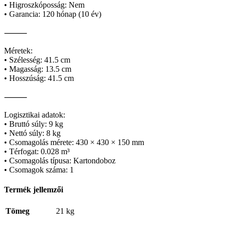
• Higroszkóposság: Nem
• Garancia: 120 hónap (10 év)
⸻
Méretek:
• Szélesség: 41.5 cm
• Magasság: 13.5 cm
• Hosszúság: 41.5 cm
⸻
Logisztikai adatok:
• Bruttó súly: 9 kg
• Nettó súly: 8 kg
• Csomagolás mérete: 430 × 430 × 150 mm
• Térfogat: 0.028 m³
• Csomagolás típusa: Kartondoboz
• Csomagok száma: 1
Termék jellemzői
Tömeg
21 kg