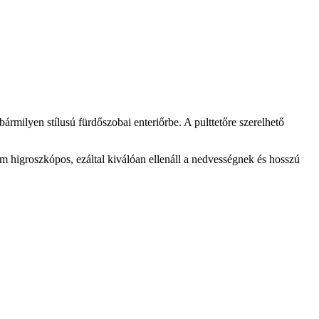
ilyen stílusú fürdőszobai enteriőrbe. A pulttetőre szerelhető
m higroszkópos, ezáltal kiválóan ellenáll a nedvességnek és hosszú