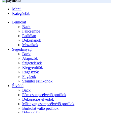
Menü
Kategóriák
Burkolat
Back
Falicsempe
Padlólap
Dekorlapok
Mozaikok
Segédanyag
Back
Alapozók
Szigetelések
Kiegyenlítők
Ragasztók
Fugázók
Szaniter szilikonok
Élvédő
Back
Fém csempeélvédő profilok
Dekorációs élvédők
Műanyag csempeélvédő profilok
Burkolat váltó profilok
Hézagolók