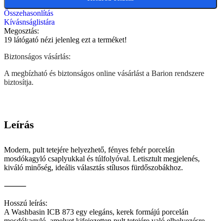
Összehasonlítás
Kívásnságlistára
Megosztás:
19
látógató nézi jelenleg ezt a terméket!
Biztonságos vásárlás:
A megbízható és biztonságos online vásárlást a Barion rendszere
biztosítja.
Leírás
Modern, pult tetejére helyezhető, fényes fehér porcelán
mosdókagyló csaplyukkal és túlfolyóval. Letisztult megjelenés,
kiváló minőség, ideális választás stílusos fürdőszobákhoz.
⸻
Hosszú leírás:
A Washbasin ICB 873 egy elegáns, kerek formájú porcelán
mosdókagyló, amelyet kifejezetten pult tetejére való elhelyezésre