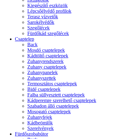
Kiegészítő eszközök
Lépcsőélvédő profilok
Terasz vízvetők
Sarokélvédők
Szegőlécek
Fürdőkád szegőlécek
Csaptelep
Back
Mosdó csaptelepek
Kádtöltő csaptelepek
Zuhanyrendszerek
Zuhany csaptelepek
Zuhanypanelek
Zuhanyszettek
Termosztátos csaptelepek
Bidé csaptelepek
Falba süllyesztett csaptelepek
Kádperemre szerelhető csaptelepek
Szabadon álló csaptelepek
Mosogató csaptelepek
Zuhanyfejek
Kádbeömlők
Szerelvények
Fürdőszobabútor