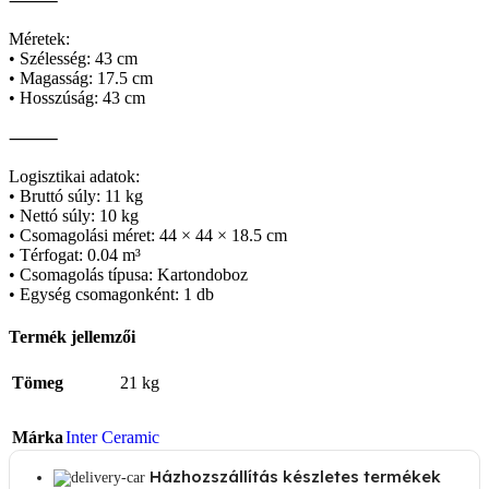
⸻
Méretek:
• Szélesség: 43 cm
• Magasság: 17.5 cm
• Hosszúság: 43 cm
⸻
Logisztikai adatok:
• Bruttó súly: 11 kg
• Nettó súly: 10 kg
• Csomagolási méret: 44 × 44 × 18.5 cm
• Térfogat: 0.04 m³
• Csomagolás típusa: Kartondoboz
• Egység csomagonként: 1 db
Termék jellemzői
Tömeg
21 kg
Márka
Inter Ceramic
Házhozszállítás készletes termékek