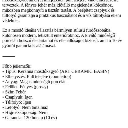
terveztek. A fényes fehér máz időtálló megjelenést kölcsönöz,
miközben megkönnyíti a tisztán tartást. A beépített csaplyuk és
túlfolyó garantálja a praktikus használatot és a víz túlfolyása elleni
védelmet.
Ez a mosdó ideális választás bármilyen stílusú fürdőszobába,
különösen modern, letisztult enteriőrökhöz. A kiváló minőségű
porcelán hosszú élettartamot és ellenállóságot biztosít, amit a 10 év
gyártói garancia is alátámaszt.
⸻
Főbb jellemzők:
• Típus: Kerámia mosdókagyló (ART CERAMIC BASIN)
• Elhelyezés: Pult tetejére (countertop)
• Anyag: Magas minőségű porcelán
• Felület: Fényes (glossy)
• Szín: Fehér
• Csaplyuk: Igen
• Túlfolyó: Igen
• Lefolyó: Nem tartalmaz
• Higroszkóposság: Nem
• Garancia: 120 hónap (10 év)