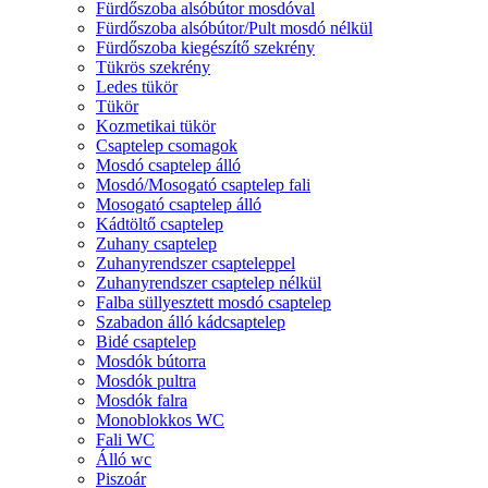
Fürdőszoba alsóbútor mosdóval
Fürdőszoba alsóbútor/Pult mosdó nélkül
Fürdőszoba kiegészítő szekrény
Tükrös szekrény
Ledes tükör
Tükör
Kozmetikai tükör
Csaptelep csomagok
Mosdó csaptelep álló
Mosdó/Mosogató csaptelep fali
Mosogató csaptelep álló
Kádtöltő csaptelep
Zuhany csaptelep
Zuhanyrendszer csapteleppel
Zuhanyrendszer csaptelep nélkül
Falba süllyesztett mosdó csaptelep
Szabadon álló kádcsaptelep
Bidé csaptelep
Mosdók bútorra
Mosdók pultra
Mosdók falra
Monoblokkos WC
Fali WC
Álló wc
Piszoár