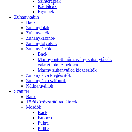
Színterápiák
Kádtálcák
Egyebek
Zuhanykabin
Back
Zuhanyfalak
Zuhanyajtók
Zuhanykabinok
Zuhanyfolyókák
Zuhanytálcák
Back
Marmy öntött műmárvány zuhanytálcák
választható színekben
Marmy zuhanytálca kiegészítők
Zuhanytálca kiegészítők
Zuhanytálca szifonok
Kádparavánok
Szaniter
Back
Törölközőszárító radiátorok
Mosdók
Back
Bútorra
Pultra
Pultba