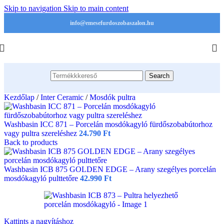
Skip to navigation
Skip to main content
info@emesefurdoszobaszalon.hu
Search
Kezdőlap
/
Inter Ceramic
/
Mosdók pultra
Washbasin ICC 871 – Porcelán mosdókagyló fürdőszobabútorhoz
vagy pultra szereléshez
24.790
Ft
Back to products
Washbasin ICB 875 GOLDEN EDGE – Arany szegélyes porcelán
mosdókagyló pulttetőre
42.990
Ft
Kattints a nagyításhoz