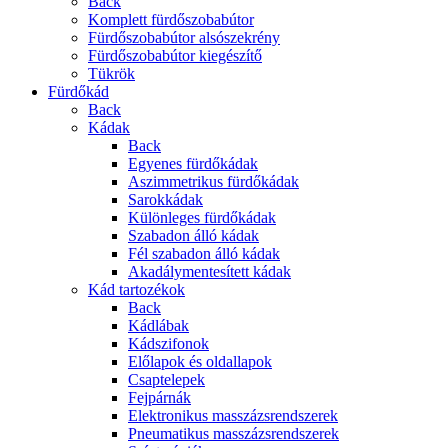
Back
Komplett fürdőszobabútor
Fürdőszobabútor alsószekrény
Fürdőszobabútor kiegészítő
Tükrök
Fürdőkád
Back
Kádak
Back
Egyenes fürdőkádak
Aszimmetrikus fürdőkádak
Sarokkádak
Különleges fürdőkádak
Szabadon álló kádak
Fél szabadon álló kádak
Akadálymentesített kádak
Kád tartozékok
Back
Kádlábak
Kádszifonok
Előlapok és oldallapok
Csaptelepek
Fejpárnák
Elektronikus masszázsrendszerek
Pneumatikus masszázsrendszerek