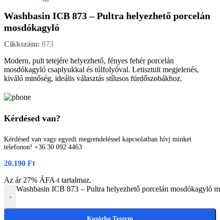
Washbasin ICB 873 – Pultra helyezhető porcelán
mosdókagyló
Cikkszám:
873
Modern, pult tetejére helyezhető, fényes fehér porcelán
mosdókagyló csaplyukkal és túlfolyóval. Letisztult megjelenés,
kiváló minőség, ideális választás stílusos fürdőszobákhoz.
Kérdésed van?
Kérdésed van vagy egyedi megrendeléssel kapcsolatban hívj minket
telefonon! +36 30 092 4463
20.190
Ft
Az ár 27% ÁFA-t tartalmaz.
Washbasin ICB 873 – Pultra helyezhető porcelán mosdókagyló 
-
Kosárba Teszem