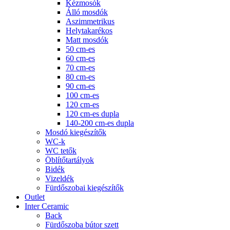
Kézmosók
Álló mosdók
Aszimmetrikus
Helytakarékos
Matt mosdók
50 cm-es
60 cm-es
70 cm-es
80 cm-es
90 cm-es
100 cm-es
120 cm-es
120 cm-es dupla
140-200 cm-es dupla
Mosdó kiegészítők
WC-k
WC tetők
Öblítőtartályok
Bidék
Vizeldék
Fürdőszobai kiegészítők
Outlet
Inter Ceramic
Back
Fürdőszoba bútor szett