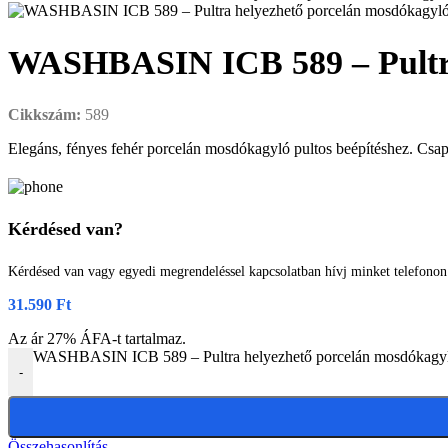
WASHBASIN ICB 589 – Pultra
Cikkszám:
589
Elegáns, fényes fehér porcelán mosdókagyló pultos beépítéshez. Csaply
Kérdésed van?
Kérdésed van vagy egyedi megrendeléssel kapcsolatban hívj minket telefono
31.590
Ft
Az ár 27% ÁFA-t tartalmaz.
WASHBASIN ICB 589 – Pultra helyezhető porcelán mosdókagy
-
Összehasonlítás