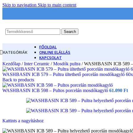
Skip to navigation
Skip to main content
Search
FŐOLDAL
KATEGÓRIÁK
ONLINE ELÁLLÁS
KAPCSOLAT
Kezdőlap
/
Inter Ceramic
/
Mosdók pultra
/
WASHBASIN ICB 589 – Pu
WASHBASIN ICB 579 – Pultra ültethető porcelán mosdókagyló 60
Back to products
WASHBASIN ICB 598 – Pultos porcelán mosdókagyló
61.090
Ft
Kattints a nagyításhoz