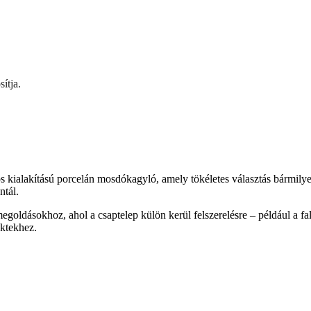
ítja.
alakítású porcelán mosdókagyló, amely tökéletes választás bármilyen 
ntál.
megoldásokhoz, ahol a csaptelep külön kerül felszerelésre – például a f
ektekhez.