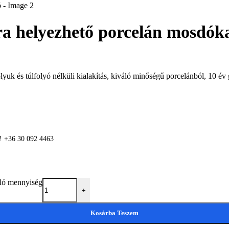
 helyezhető porcelán mosdók
uk és túlfolyó nélküli kialakítás, kiváló minőségű porcelánból, 10 év 
n! +36 30 092 4463
ló mennyiség
+
Kosárba Teszem