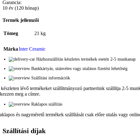
Garancia:
10 év (120 hónap)
Termék jellemzői
Tömeg
21 kg
Márka
Inter Ceramic
Házhozszállítás készletes termékek esetén 2-5 munkanap
Bankkártyás, utánvétes vagy utalásos fizetési lehetőség
Szállítási információk
 készleten lévő termékeket szállítmányozó partnerünk szállítja 2-5 munka
rkezzen meg a címre.
Raklapos szállítás
aklapos és nagyméretű termékek szállítását csak előre utalás vagy online 
Szállítási díjak