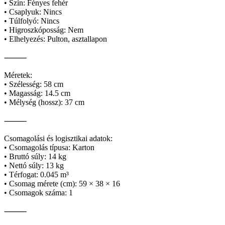
• Szín: Fényes fehér
• Csaplyuk: Nincs
• Túlfolyó: Nincs
• Higroszkóposság: Nem
• Elhelyezés: Pulton, asztallapon
⸻
Méretek:
• Szélesség: 58 cm
• Magasság: 14.5 cm
• Mélység (hossz): 37 cm
⸻
Csomagolási és logisztikai adatok:
• Csomagolás típusa: Karton
• Bruttó súly: 14 kg
• Nettó súly: 13 kg
• Térfogat: 0.045 m³
• Csomag mérete (cm): 59 × 38 × 16
• Csomagok száma: 1
⸻