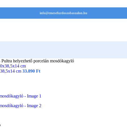
info@emesefurdoszobaszalon.hu
ltra helyezhető porcelán mosdókagyló
x38,5x14 cm
33.890
Ft