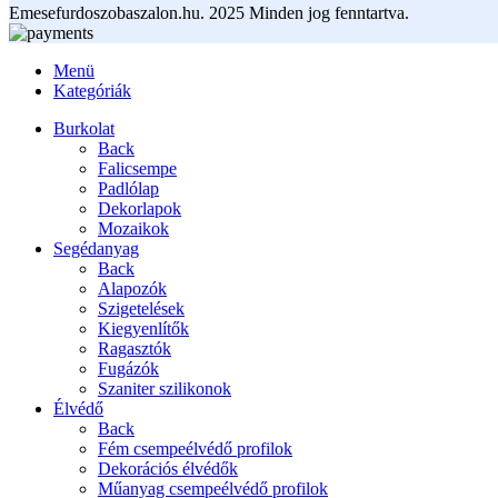
Emesefurdoszobaszalon.hu. 2025 Minden jog fenntartva.
Menü
Kategóriák
Burkolat
Back
Falicsempe
Padlólap
Dekorlapok
Mozaikok
Segédanyag
Back
Alapozók
Szigetelések
Kiegyenlítők
Ragasztók
Fugázók
Szaniter szilikonok
Élvédő
Back
Fém csempeélvédő profilok
Dekorációs élvédők
Műanyag csempeélvédő profilok