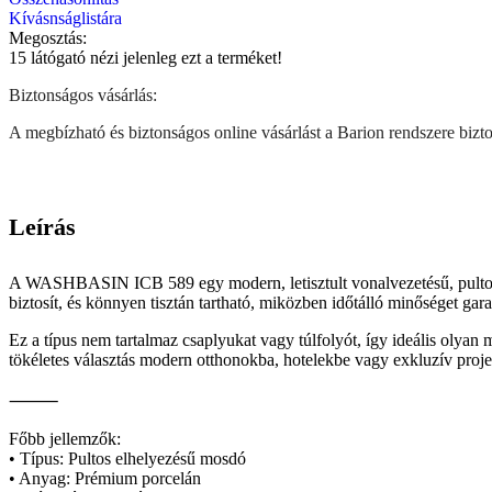
Kívásnságlistára
Megosztás:
15
látógató nézi jelenleg ezt a terméket!
Biztonságos vásárlás:
A megbízható és biztonságos online vásárlást a Barion rendszere biztos
Leírás
A WASHBASIN ICB 589 egy modern, letisztult vonalvezetésű, pultos ki
biztosít, és könnyen tisztán tartható, miközben időtálló minőséget gara
Ez a típus nem tartalmaz csaplyukat vagy túlfolyót, így ideális olyan 
tökéletes választás modern otthonokba, hotelekbe vagy exkluzív proj
⸻
Főbb jellemzők:
• Típus: Pultos elhelyezésű mosdó
• Anyag: Prémium porcelán