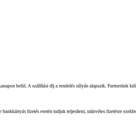
napon belül. A szállítási díj a rendelés súlyán alapszik. Partnerünk kü
bankkártyás fizetés esetén tudjuk teljesíteni, utánvétes fizetésre ezekb