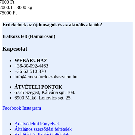
7000 Ft
2000.1 - 3000 kg
75000 Ft
Érdekelnek az újdonságok és az aktuális akciók?
Iratkozz fel! (Hamarosan)
Kapcsolat
WEBÁRUHÁZ
+36-30-092-4463
+36-62-510-370
info@emesefurdoszobaszalon.hu
ÁTVÉTELI PONTOK
6725 Szeged, Kálvária sgt. 104.​
6900 Makó, Lonovics sgt. 25.
Facebook
Instagram
Adatvédelmi irányelvek
Általános szerződési feltételek
Szállítási és fizetési feltételek