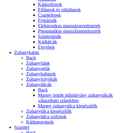
Kádszifonok
Előlapok és oldallapok
Csaptelepek
Fejpárnák
Elektronikus masszázsrendszerek
Pneumatikus masszázsrendszerek
Színterápiák
Kádtálcák
Egyebek
Zuhanykabin
Back
Zuhanyfalak
Zuhanyajtók
Zuhanykabinok
Zuhanyfolyókák
Zuhanytálcák
Back
Marmy öntött műmárvány zuhanytálcák
választható színekben
Marmy zuhanytálca kiegészítők
Zuhanytálca kiegészítők
Zuhanytálca szifonok
Kádparavánok
Szaniter
Back