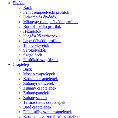
Élvédő
Back
Fém csempeélvédő profilok
Dekorációs élvédők
Műanyag csempeélvédő profilok
Burkolat váltó profilok
Hézagolók
Kiegészítő eszközök
Lépcsőélvédő profilok
Terasz vízvetők
Sarokélvédők
Szegőlécek
Fürdőkád szegőlécek
Csaptelep
Back
Mosdó csaptelepek
Kádtöltő csaptelepek
Zuhanyrendszerek
Zuhany csaptelepek
Zuhanypanelek
Zuhanyszettek
Termosztátos csaptelepek
Bidé csaptelepek
Falba süllyesztett csaptelepek
Kádperemre szerelhető csaptelepek