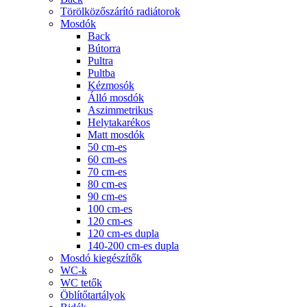
Törölközőszárító radiátorok
Mosdók
Back
Bútorra
Pultra
Pultba
Kézmosók
Álló mosdók
Aszimmetrikus
Helytakarékos
Matt mosdók
50 cm-es
60 cm-es
70 cm-es
80 cm-es
90 cm-es
100 cm-es
120 cm-es
120 cm-es dupla
140-200 cm-es dupla
Mosdó kiegészítők
WC-k
WC tetők
Öblítőtartályok