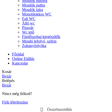
Mosdók bútorra
Mosdók pultra
Mosdók falra
Monoblokkos WC
Fali WC
Álló wc
Piszoár
Wc tető
Fürdőszobai kiegészítők
Mosdó lefolyó, szifon
Zuhanyfolyóka
Főoldal
Online Elállás
Kapcsolat
Kosár
Bezár
Belépés
Bezár
Nincs még fiókod?
Fiók létrehozása
Összehasonlítás