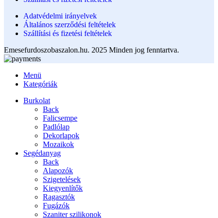
Adatvédelmi irányelvek
Általános szerződési feltételek
Szállítási és fizetési feltételek
Emesefurdoszobaszalon.hu. 2025 Minden jog fenntartva.
Menü
Kategóriák
Burkolat
Back
Falicsempe
Padlólap
Dekorlapok
Mozaikok
Segédanyag
Back
Alapozók
Szigetelések
Kiegyenlítők
Ragasztók
Fugázók
Szaniter szilikonok