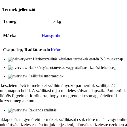
Termék jellemzői
Tömeg
3 kg
Márka
Hansgrohe
Csaptelep, Radiátor szín
Króm
Házhozszállítás készletes termékek esetén 2-5 munkanap
Bankkártyás, utánvétes vagy utalásos fizetési lehetőség
Szállítási információk
 készleten lévő termékeket szállítmányozó partnerünk szállítja 2-5
unkanapon belül. A szállítási díj a rendelés súlyán alapszik. Partnerünk
ülönös figyelmet fordít arra, hogy a megrendelt csomag sértetlenül
rkezzen meg a címre.
Raklapos szállítás
aklapos és nagyméretű termékek szállítását csak előre utalás vagy onlin
ankkártyás fizetés esetén tudjuk teljesíteni, utánvétes fizetésre ezekben 