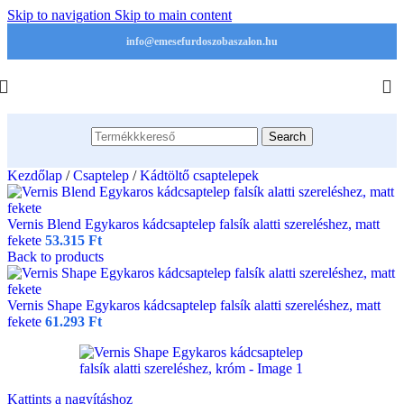
Skip to navigation
Skip to main content
info@emesefurdoszobaszalon.hu
Search
Kezdőlap
/
Csaptelep
/
Kádtöltő csaptelepek
Vernis Blend Egykaros kádcsaptelep falsík alatti szereléshez, matt
fekete
53.315
Ft
Back to products
Vernis Shape Egykaros kádcsaptelep falsík alatti szereléshez, matt
fekete
61.293
Ft
Kattints a nagyításhoz