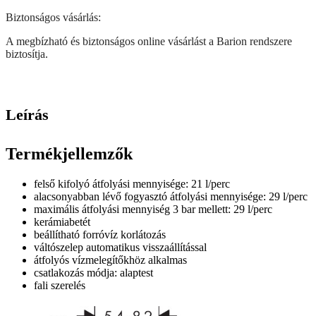
Biztonságos vásárlás:
A megbízható és biztonságos online vásárlást a Barion rendszere
biztosítja.
Leírás
Termékjellemzők
felső kifolyó átfolyási mennyisége: 21 l/perc
alacsonyabban lévő fogyasztó átfolyási mennyisége: 29 l/perc
maximális átfolyási mennyiség 3 bar mellett: 29 l/perc
kerámiabetét
beállítható forróvíz korlátozás
váltószelep automatikus visszaállítással
átfolyós vízmelegítőkhöz alkalmas
csatlakozás módja: alaptest
fali szerelés