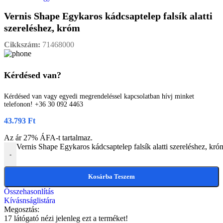
Vernis Shape Egykaros kádcsaptelep falsík alatti
szereléshez, króm
Cikkszám:
71468000
Kérdésed van?
Kérdésed van vagy egyedi megrendeléssel kapcsolatban hívj minket
telefonon! +36 30 092 4463
43.793
Ft
Az ár 27% ÁFA-t tartalmaz.
Vernis Shape Egykaros kádcsaptelep falsík alatti szereléshez, kr
-
Kosárba Teszem
Összehasonlítás
Kívásnságlistára
Megosztás:
17
látógató nézi jelenleg ezt a terméket!