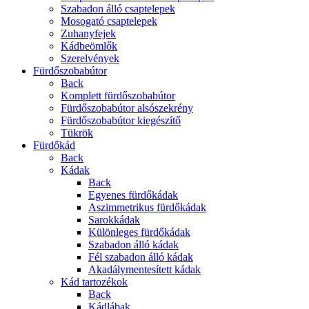
Szabadon álló csaptelepek
Mosogató csaptelepek
Zuhanyfejek
Kádbeömlők
Szerelvények
Fürdőszobabútor
Back
Komplett fürdőszobabútor
Fürdőszobabútor alsószekrény
Fürdőszobabútor kiegészítő
Tükrök
Fürdőkád
Back
Kádak
Back
Egyenes fürdőkádak
Aszimmetrikus fürdőkádak
Sarokkádak
Különleges fürdőkádak
Szabadon álló kádak
Fél szabadon álló kádak
Akadálymentesített kádak
Kád tartozékok
Back
Kádlábak