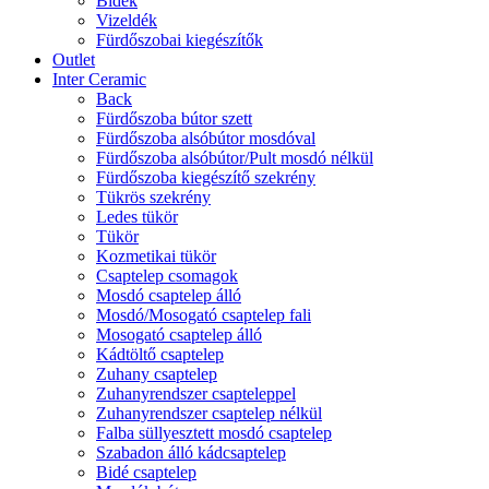
Bidék
Vizeldék
Fürdőszobai kiegészítők
Outlet
Inter Ceramic
Back
Fürdőszoba bútor szett
Fürdőszoba alsóbútor mosdóval
Fürdőszoba alsóbútor/Pult mosdó nélkül
Fürdőszoba kiegészítő szekrény
Tükrös szekrény
Ledes tükör
Tükör
Kozmetikai tükör
Csaptelep csomagok
Mosdó csaptelep álló
Mosdó/Mosogató csaptelep fali
Mosogató csaptelep álló
Kádtöltő csaptelep
Zuhany csaptelep
Zuhanyrendszer csapteleppel
Zuhanyrendszer csaptelep nélkül
Falba süllyesztett mosdó csaptelep
Szabadon álló kádcsaptelep
Bidé csaptelep