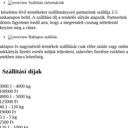
Szállítási információk
 készleten lévő termékeket szállítmányozó partnerünk szállítja 2-5
unkanapon belül. A szállítási díj a rendelés súlyán alapszik. Partnerünk
ülönös figyelmet fordít arra, hogy a megrendelt csomag sértetlenül
rkezzen meg a címre.
Raklapos szállítás
aklapos és nagyméretű termékek szállítását csak előre utalás vagy onlin
ankkártyás fizetés esetén tudjuk teljesíteni, utánvétes fizetésre ezekben 
setekben nincs lehetőség.
Szállítási díjak
3000.1 - 4000 kg
100000 Ft
4000.1 - 5000 kg
125000 Ft
40.1 - 120 kg
19000 Ft
0.1 - 5 kg
2500 Ft
120.1 - 1000 kg