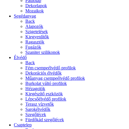
Padlólap
Dekorlapok
Mozaikok
Segédanyag
Back
Alapozók
Szigetelések
Kiegyenlítők
Ragasztók
Fugázók
Szaniter szilikonok
Élvédő
Back
Fém csempeélvédő profilok
Dekorációs élvédők
Műanyag csempeélvédő profilok
Burkolat váltó profilok
Hézagolók
Kiegészítő eszközök
Lépcsőélvédő profilok
Terasz vízvetők
Sarokélvédők
Szegőlécek
Fürdőkád szegőlécek
Csaptelep