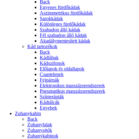
Back
Egyenes fürdőkádak
Aszimmetrikus fürdőkádak
Sarokkádak
Különleges fürdőkádak
Szabadon álló kádak
Fél szabadon álló kádak
Akadálymentesített kádak
Kád tartozékok
Back
Kádlábak
Kádszifonok
Előlapok és oldallapok
Csaptelepek
Fejpárnák
Elektronikus masszázsrendszerek
Pneumatikus masszázsrendszerek
Színterápiák
Kádtálcák
Egyebek
Zuhanykabin
Back
Zuhanyfalak
Zuhanyajtók
Zuhanykabinok