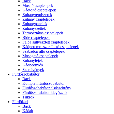
Back
Mosdó csaptelepek
Kádtöltő csaptelepek
Zuhanyrendszerek
Zuhany csaptelepek
Zuhanypanelek
Zuhanyszettek
Termosztátos csaptelepek
Bidé csaptelepek
Falba süllyesztett csaptelepek
Kádperemre szerelhető csaptelepek
Szabadon álló csaptelepek
Mosogató csaptelepek
Zuhanyfejek
Kádbeömlők
Szerelvények
Fürdőszobabútor
Back
Komplett fürdőszobabútor
Fürdőszobabútor alsószekrény
Fürdőszobabútor kiegészítő
Tükrök
Fürdőkád
Back
Kádak