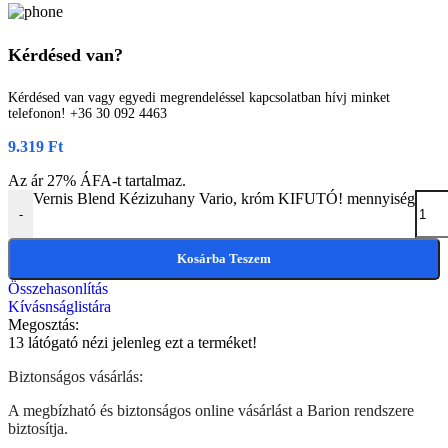
Kérdésed van?
Kérdésed van vagy egyedi megrendeléssel kapcsolatban hívj minket
telefonon! +36 30 092 4463
9.319
Ft
Az ár 27% ÁFA-t tartalmaz.
Vernis Blend Kézizuhany Vario, króm KIFUTÓ! mennyiség
-
Kosárba Teszem
Összehasonlítás
Kívásnságlistára
Megosztás:
13
látógató nézi jelenleg ezt a terméket!
Biztonságos vásárlás:
A megbízható és biztonságos online vásárlást a Barion rendszere
biztosítja.