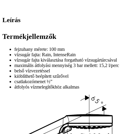
Leírás
Termékjellemzők
fejzuhany mérete: 100 mm
vízsugár fajta: Rain, IntenseRain
vízsugár fajta kiválasztása forgatható vízsugártárcsával
maximális átfolyási mennyiség 3 bar mellett: 15,2 l/perc
belső vízvezetéssel
kiöblíthető beépített szűrővel
csatlakozómenet ½”
átfolyós vízmelegítőkhöz alkalmas