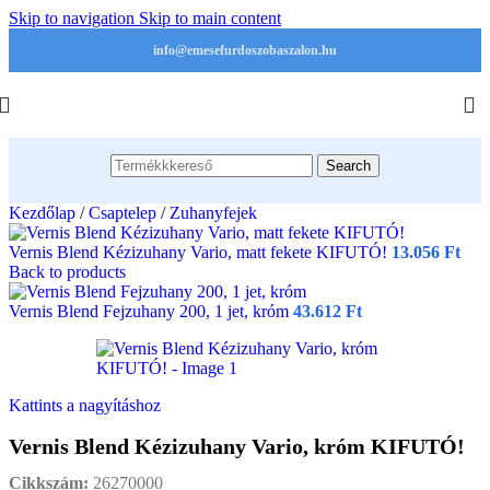
Skip to navigation
Skip to main content
info@emesefurdoszobaszalon.hu
Search
Kezdőlap
/
Csaptelep
/
Zuhanyfejek
Vernis Blend Kézizuhany Vario, matt fekete KIFUTÓ!
13.056
Ft
Back to products
Vernis Blend Fejzuhany 200, 1 jet, króm
43.612
Ft
Kattints a nagyításhoz
Vernis Blend Kézizuhany Vario, króm KIFUTÓ!
Cikkszám:
26270000