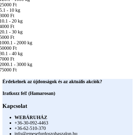
25000 Ft
5.1 - 10 kg
3000 Ft
10.1 - 20 kg
4000 Ft
20.1 - 30 kg
5000 Ft
1000.1 - 2000 kg
50000 Ft
30.1 - 40 kg
7000 Ft
2000.1 - 3000 kg
75000 Ft
Érdekelnek az újdonságok és az aktuális akciók?
Iratkozz fel! (Hamarosan)
Kapcsolat
WEBÁRUHÁZ
+36-30-092-4463
+36-62-510-370
info@emesefurdoszobaszalon.hu