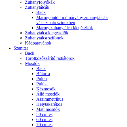
Zuhanyfolyókák
Zuhanytálcák
Back
Marmy öntött műmárvány zuhanytálcák
választható színekben
Marmy zuhanytálca kiegészítők
Zuhanytálca kiegészítők
Zuhanytálca szifonok
Kádparavánok
Szaniter
Back
Törölközőszárító radiátorok
Mosdók
Back
Bútorra
Pultra
Pultba
Kézmosók
Álló mosdók
Aszimmetrikus
Helytakarékos
Matt mosdók
50 cm-es
60 cm-es
70 cm-es