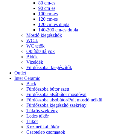
80 cm-es
90 cm-es
100 cm-es
120 cm-es
120 cm-es dupla
140-200 cm-es dupla
Mosdó kiegészítők
WC-k
WC tetők
Öblítőtartályok
Bidék
Vizeldék
Fürdőszobai kiegészítők
Outlet
Inter Ceramic
Back
Fürdőszoba bútor szett
Fürdőszoba alsóbútor mosdóval
Fürdőszoba alsóbútor/Pult mosdó nélkül
Fürdőszoba kiegészítő szekrény
Tükrös szekrény
Ledes tükör
Tükör
Kozmetikai tükör
Csaptelep csomagok