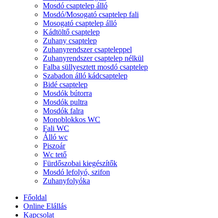
Mosdó csaptelep álló
Mosdó/Mosogató csaptelep fali
Mosogató csaptelep álló
Kádtöltő csaptelep
Zuhany csaptelep
Zuhanyrendszer csapteleppel
Zuhanyrendszer csaptelep nélkül
Falba süllyesztett mosdó csaptelep
Szabadon álló kádcsaptelep
Bidé csaptelep
Mosdók bútorra
Mosdók pultra
Mosdók falra
Monoblokkos WC
Fali WC
Álló wc
Piszoár
Wc tető
Fürdőszobai kiegészítők
Mosdó lefolyó, szifon
Zuhanyfolyóka
Főoldal
Online Elállás
Kapcsolat