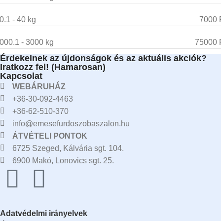
0.1 - 40 kg
7000 
000.1 - 3000 kg
75000 
Érdekelnek az újdonságok és az aktuális akciók?
Iratkozz fel! (Hamarosan)
Kapcsolat
WEBÁRUHÁZ
+36-30-092-4463
+36-62-510-370
info@emesefurdoszobaszalon.hu
ÁTVÉTELI PONTOK
6725 Szeged, Kálvária sgt. 104.​
6900 Makó, Lonovics sgt. 25.
Adatvédelmi irányelvek