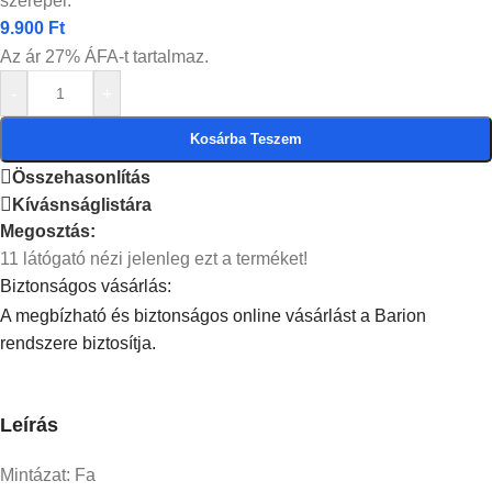
szerepel.
9.900
Ft
Az ár 27% ÁFA-t tartalmaz.
-
+
Kosárba Teszem
Összehasonlítás
Kívásnságlistára
Megosztás:
11
látógató nézi jelenleg ezt a terméket!
Biztonságos vásárlás:
A megbízható és biztonságos online vásárlást a Barion
rendszere biztosítja.
Leírás
Mintázat:
Fa