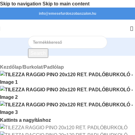
Skip to navigation
Skip to main content
info@emesefurdoszobaszalon.hu
Search
Kezdőlap
/
Burkolat
/
Padlólap
Kattints a nagyításhoz