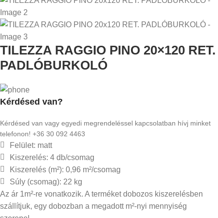
TILEZZA RAGGIO PINO 20×120 RET.
PADLÓBURKOLÓ
Kérdésed van?
Kérdésed van vagy egyedi megrendeléssel kapcsolatban hívj minket
telefonon! +36 30 092 4463
Felület: matt
Kiszerelés: 4 db/csomag
Kiszerelés (m²): 0,96 m²/csomag
Súly (csomag): 22 kg
Az ár 1m²-re vonatkozik. A terméket dobozos kiszerelésben
szállítjuk, egy dobozban a megadott m²-nyi mennyiség