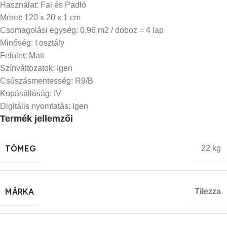
Használat:
Fal és Padló
Méret:
120 x 20 x 1 cm
Csomagolási egység:
0,96 m2 / doboz = 4 lap
Minőség: I.o
sztály
Felület:
Matt
Színváltozatok:
Igen
Csúszásmentesség:
R9/B
Kopásállóság:
IV
Digitális nyomtatás:
Igen
Termék jellemzői
TÖMEG
22 kg
MÁRKA
Tilezza