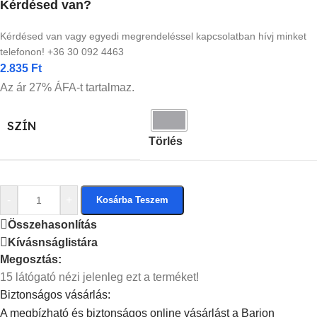
Kérdésed van?
Kérdésed van vagy egyedi megrendeléssel kapcsolatban hívj minket
telefonon! +36 30 092 4463
2.835
Ft
Az ár 27% ÁFA-t tartalmaz.
SZÍN
Törlés
-
+
Kosárba Teszem
Összehasonlítás
Kívásnságlistára
Megosztás:
15
látógató nézi jelenleg ezt a terméket!
Biztonságos vásárlás:
A megbízható és biztonságos online vásárlást a Barion