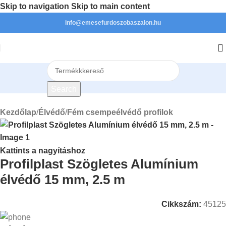
Skip to navigation
Skip to main content
info@emesefurdoszobaszalon.hu
Search
Kezdőlap
/
Élvédő
/
Fém csempeélvédő profilok
Kattints a nagyításhoz
Profilplast Szögletes Alumínium
élvédő 15 mm, 2.5 m
Cikkszám:
45125