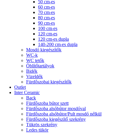
50 cm-es
60 cm-es
70 cm-es
80 cm-es
90 cm-es
100 cm-es
120 cm-es
120 cm-es dupla
140-200 cm-es dupla
Mosdó kiegészítők
WC-k
WC tetők
Öblítőtartályok
Bidék
Vizeldék
Fürdőszobai kiegészítők
Outlet
Inter Ceramic
Back
Fürdőszoba bútor szett
Fürdőszoba alsóbútor mosdóval
Fürdőszoba alsóbútor/Pult mosdó nélkül
Fürdőszoba kiegészítő szekrény
Tükrös szekrény
Ledes tükör