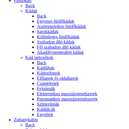
Fürdőkád
Back
Kádak
Back
Egyenes fürdőkádak
Aszimmetrikus fürdőkádak
Sarokkádak
Különleges fürdőkádak
Szabadon álló kádak
Fél szabadon álló kádak
Akadálymentesített kádak
Kád tartozékok
Back
Kádlábak
Kádszifonok
Előlapok és oldallapok
Csaptelepek
Fejpárnák
Elektronikus masszázsrendszerek
Pneumatikus masszázsrendszerek
Színterápiák
Kádtálcák
Egyebek
Zuhanykabin
Back