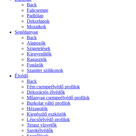
Back
Falicsempe
Padlólap
Dekorlapok
Mozaikok
Segédanyag
Back
Alapozók
Szigetelések
Kiegyenlítők
Ragasztók
Fugázók
Szaniter szilikonok
Élvédő
Back
Fém csempeélvédő profilok
Dekorációs élvédők
Műanyag csempeélvédő profilok
Burkolat váltó profilok
Hézagolók
Kiegészítő eszközök
Lépcsőélvédő profilok
Terasz vízvetők
Sarokélvédők
Szegőlécek