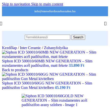
Skip to navigation
Skip to main content
info@emesefurdoszobaszalon.hu
Search
Kezdőlap
/
Inter Ceramic
/
Zuhanyfolyóka
Siphon ICD 500010/60MB NEW GENERATION – Slim
rozsdamentes acél padlószifon, matt fekete
33.890
Ft
Back to products
Siphon ICD 500010/60GG NEW GENERATION – Slim
padlószifon Gun Metal kivitelben
45.190
Ft