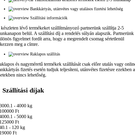
Bankkártyás, utánvétes vagy utalásos fizetési lehetőség
Szállítási információk
 készleten lévő termékeket szállítmányozó partnerünk szállítja 2-5
unkanapon belül. A szállítási díj a rendelés súlyán alapszik. Partnerünk
ülönös figyelmet fordít arra, hogy a megrendelt csomag sértetlenül
rkezzen meg a címre.
Raklapos szállítás
aklapos és nagyméretű termékek szállítását csak előre utalás vagy onlin
ankkártyás fizetés esetén tudjuk teljesíteni, utánvétes fizetésre ezekben 
setekben nincs lehetőség.
Szállítási díjak
3000.1 - 4000 kg
100000 Ft
4000.1 - 5000 kg
125000 Ft
40.1 - 120 kg
19000 Ft