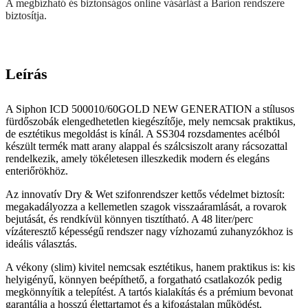
A megbízható és biztonságos online vásárlást a Barion rendszere
biztosítja.
Leírás
A Siphon ICD 500010/60GOLD NEW GENERATION a stílusos
fürdőszobák elengedhetetlen kiegészítője, mely nemcsak praktikus,
de esztétikus megoldást is kínál. A SS304 rozsdamentes acélból
készült termék matt arany alappal és szálcsiszolt arany rácsozattal
rendelkezik, amely tökéletesen illeszkedik modern és elegáns
enteriőrökhöz.
Az innovatív Dry & Wet szifonrendszer kettős védelmet biztosít:
megakadályozza a kellemetlen szagok visszaáramlását, a rovarok
bejutását, és rendkívül könnyen tisztítható. A 48 liter/perc
vízáteresztő képességű rendszer nagy vízhozamú zuhanyzókhoz is
ideális választás.
A vékony (slim) kivitel nemcsak esztétikus, hanem praktikus is: kis
helyigényű, könnyen beépíthető, a forgatható csatlakozók pedig
megkönnyítik a telepítést. A tartós kialakítás és a prémium bevonat
garantálja a hosszú élettartamot és a kifogástalan működést.