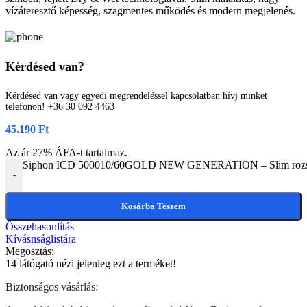
vízáteresztő képesség, szagmentes működés és modern megjelenés.
Kérdésed van?
Kérdésed van vagy egyedi megrendeléssel kapcsolatban hívj minket
telefonon! +36 30 092 4463
45.190
Ft
Az ár 27% ÁFA-t tartalmaz.
Siphon ICD 500010/60GOLD NEW GENERATION – Slim rozsdame
-
Kosárba Teszem
Összehasonlítás
Kívásnságlistára
Megosztás:
14
látógató nézi jelenleg ezt a terméket!
Biztonságos vásárlás: