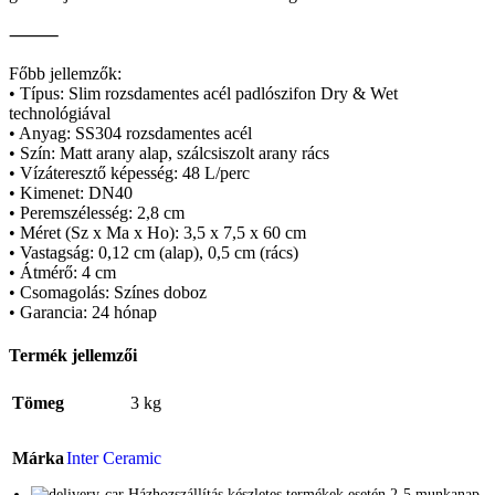
⸻
Főbb jellemzők:
• Típus: Slim rozsdamentes acél padlószifon Dry & Wet
technológiával
• Anyag: SS304 rozsdamentes acél
• Szín: Matt arany alap, szálcsiszolt arany rács
• Vízáteresztő képesség: 48 L/perc
• Kimenet: DN40
• Peremszélesség: 2,8 cm
• Méret (Sz x Ma x Ho): 3,5 x 7,5 x 60 cm
• Vastagság: 0,12 cm (alap), 0,5 cm (rács)
• Átmérő: 4 cm
• Csomagolás: Színes doboz
• Garancia: 24 hónap
Termék jellemzői
Tömeg
3 kg
Márka
Inter Ceramic
Házhozszállítás készletes termékek esetén 2-5 munkanap