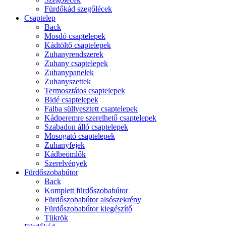
Fürdőkád szegőlécek
Csaptelep
Back
Mosdó csaptelepek
Kádtöltő csaptelepek
Zuhanyrendszerek
Zuhany csaptelepek
Zuhanypanelek
Zuhanyszettek
Termosztátos csaptelepek
Bidé csaptelepek
Falba süllyesztett csaptelepek
Kádperemre szerelhető csaptelepek
Szabadon álló csaptelepek
Mosogató csaptelepek
Zuhanyfejek
Kádbeömlők
Szerelvények
Fürdőszobabútor
Back
Komplett fürdőszobabútor
Fürdőszobabútor alsószekrény
Fürdőszobabútor kiegészítő
Tükrök