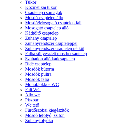
Tükör
Kozmetikai tükör
Csaptelep csomagok
Mosdó csaptelep álló
Mosdó/Mosogató csaptelep fali
Mosogató csaptelep álló
Kádtöltő csaptelep
Zuhany csaptelep
Zuhanyrendszer csapteleppel
Zuhanyrendszer csaptelep nélkül
Falba süllyesztett mosdó csaptelep
Szabadon álló kádcsaptelep
Bidé csaptelep
Mosdók bútorra
Mosdók pultra
Mosdók falra
Monoblokkos WC
Fali WC
Álló wc
Piszoár
Wc tető
Fürdőszobai kiegészítők
Mosdó lefolyó, szifon
Zuhanyfolyóka