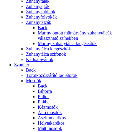
Zuhanyfalak
Zuhanyajtók
Zuhanykabinok
Zuhanyfolyókák
Zuhanytálcák
Back
Marmy öntött műmárvány zuhanytálcák
választható színekben
Marmy zuhanytálca kiegészítők
Zuhanytálca kiegészítők
Zuhanytálca szifonok
Kádparavánok
Szaniter
Back
Törölközőszárító radiátorok
Mosdók
Back
Bútorra
Pultra
Pultba
Kézmosók
Álló mosdók
Aszimmetrikus
Helytakarékos
Matt mosdók