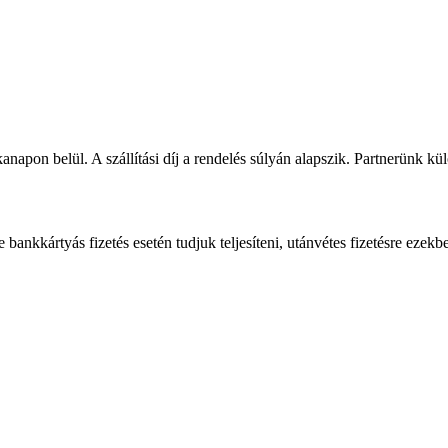
napon belül. A szállítási díj a rendelés súlyán alapszik. Partnerünk kü
bankkártyás fizetés esetén tudjuk teljesíteni, utánvétes fizetésre ezekb