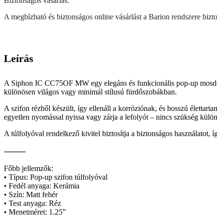
Biztonságos vásárlás:
A megbízható és biztonságos online vásárlást a Barion rendszere biztos
Leírás
A Siphon IC CC75OF MW egy elegáns és funkcionális pop-up mosdószif
különösen világos vagy minimál stílusú fürdőszobákban.
A szifon rézből készült, így ellenáll a korróziónak, és hosszú élettar
egyetlen nyomással nyissa vagy zárja a lefolyót – nincs szükség külö
A túlfolyóval rendelkező kivitel biztosítja a biztonságos használatot, 
⸻
Főbb jellemzők:
• Típus: Pop-up szifon túlfolyóval
• Fedél anyaga: Kerámia
• Szín: Matt fehér
• Test anyaga: Réz
• Menetméret: 1.25”