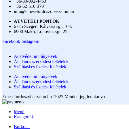
+36-30-092-4463
+36-62-510-370
info@emesefurdoszobaszalon.hu
ÁTVÉTELI PONTOK
6725 Szeged, Kálvária sgt. 104.​
6900 Makó, Lonovics sgt. 25.
Facebook
Instagram
Adatvédelmi irányelvek
Általános szerződési feltételek
Szállítási és fizetési feltételek
Adatvédelmi irányelvek
Általános szerződési feltételek
Szállítási és fizetési feltételek
Emesefurdoszobaszalon.hu. 2025 Minden jog fenntartva.
Menü
Kategóriák
Burkolat