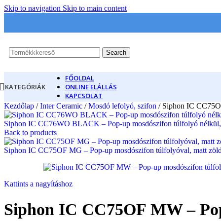
Skip to navigation
Skip to main content
Search
FŐOLDAL
KATEGÓRIÁK
ONLINE ELÁLLÁS
KAPCSOLAT
Kezdőlap
/
Inter Ceramic
/
Mosdó lefolyó, szifon
/
Siphon IC CC75OF 
Siphon IC CC76WO BLACK – Pop-up mosdószifon túlfolyó nélkül, m
Back to products
Siphon IC CC75OF MG – Pop-up mosdószifon túlfolyóval, matt zöld
Kattints a nagyításhoz
Siphon IC CC75OF MW – Pop-up