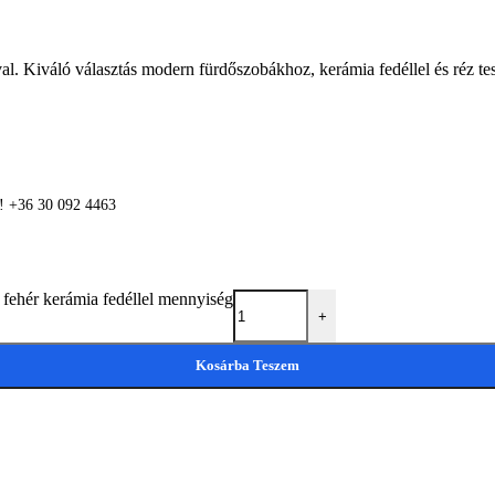
al. Kiváló választás modern fürdőszobákhoz, kerámia fedéllel és réz test
n! +36 30 092 4463
ehér kerámia fedéllel mennyiség
+
Kosárba Teszem