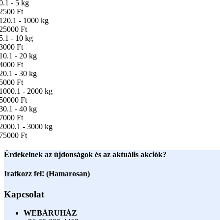
0.1 - 5 kg
2500 Ft
120.1 - 1000 kg
25000 Ft
5.1 - 10 kg
3000 Ft
10.1 - 20 kg
4000 Ft
20.1 - 30 kg
5000 Ft
1000.1 - 2000 kg
50000 Ft
30.1 - 40 kg
7000 Ft
2000.1 - 3000 kg
75000 Ft
Érdekelnek az újdonságok és az aktuális akciók?
Iratkozz fel! (Hamarosan)
Kapcsolat
WEBÁRUHÁZ