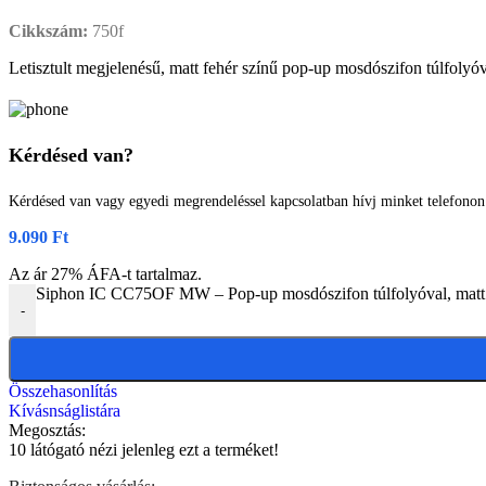
Cikkszám:
750f
Letisztult megjelenésű, matt fehér színű pop-up mosdószifon túlfolyóv
Kérdésed van?
Kérdésed van vagy egyedi megrendeléssel kapcsolatban hívj minket telefono
9.090
Ft
Az ár 27% ÁFA-t tartalmaz.
Siphon IC CC75OF MW – Pop-up mosdószifon túlfolyóval, matt f
-
Összehasonlítás
Kívásnságlistára
Megosztás:
10
látógató nézi jelenleg ezt a terméket!