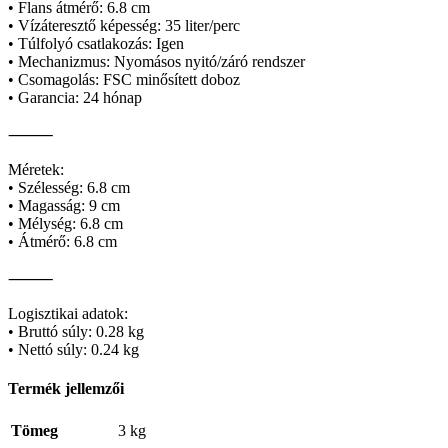
• Flans átmérő: 6.8 cm
• Vízáteresztő képesség: 35 liter/perc
• Túlfolyó csatlakozás: Igen
• Mechanizmus: Nyomásos nyitó/záró rendszer
• Csomagolás: FSC minősített doboz
• Garancia: 24 hónap
⸻
Méretek:
• Szélesség: 6.8 cm
• Magasság: 9 cm
• Mélység: 6.8 cm
• Átmérő: 6.8 cm
⸻
Logisztikai adatok:
• Bruttó súly: 0.28 kg
• Nettó súly: 0.24 kg
Termék jellemzői
Tömeg
3 kg