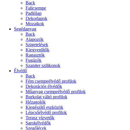
Back
Falicsempe
Padlólap
Dekorlapok
Mozaikok
Segédanyag
Back
Alapozók
Szigetelések
Kiegyenlítők
Ragasztók
Fugázók
Szaniter szilikonok
Élvédő
Back
Fém csempeélvédő profilok
Dekorációs élvédők
Műanyag csempeélvédő profilok
Burkolat váltó profilok
Hézagolók
Kiegészítő eszközök
Lépcsőélvédő profilok
Terasz vízvetők
Sarokélvédők
Szegőlécek