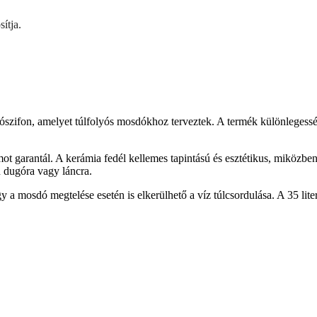
ítja.
on, amelyet túlfolyós mosdókhoz terveztek. A termék különlegessége a
tamot garantál. A kerámia fedél kellemes tapintású és esztétikus, miköz
n dugóra vagy láncra.
így a mosdó megtelése esetén is elkerülhető a víz túlcsordulása. A 35 lite