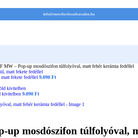
info@emesefurdoszobaszalon.hu
MW – Pop-up mosdószifon túlfolyóval, matt fehér kerámia fedéllel
att fekete fedéllel
9.090
Ft
 kivitelben
9.090
Ft
 mosdószifon túlfolyóval, mat