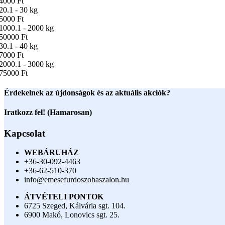
4000 Ft
20.1 - 30 kg
5000 Ft
1000.1 - 2000 kg
50000 Ft
30.1 - 40 kg
7000 Ft
2000.1 - 3000 kg
75000 Ft
Érdekelnek az újdonságok és az aktuális akciók?
Iratkozz fel! (Hamarosan)
Kapcsolat
WEBÁRUHÁZ
+36-30-092-4463
+36-62-510-370
info@emesefurdoszobaszalon.hu
ÁTVÉTELI PONTOK
6725 Szeged, Kálvária sgt. 104.​
6900 Makó, Lonovics sgt. 25.