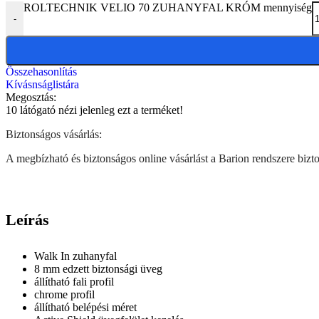
ROLTECHNIK VELIO 70 ZUHANYFAL KRÓM mennyiség
-
Összehasonlítás
Kívásnságlistára
Megosztás:
10
látógató nézi jelenleg ezt a terméket!
Biztonságos vásárlás:
A megbízható és biztonságos online vásárlást a Barion rendszere biztos
Leírás
Walk In zuhanyfal
8 mm edzett biztonsági üveg
állítható fali profil
chrome profil
állítható belépési méret