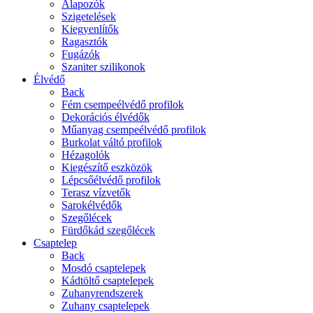
Alapozók
Szigetelések
Kiegyenlítők
Ragasztók
Fugázók
Szaniter szilikonok
Élvédő
Back
Fém csempeélvédő profilok
Dekorációs élvédők
Műanyag csempeélvédő profilok
Burkolat váltó profilok
Hézagolók
Kiegészítő eszközök
Lépcsőélvédő profilok
Terasz vízvetők
Sarokélvédők
Szegőlécek
Fürdőkád szegőlécek
Csaptelep
Back
Mosdó csaptelepek
Kádtöltő csaptelepek
Zuhanyrendszerek
Zuhany csaptelepek