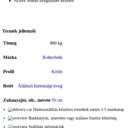
Active Shield üvegfelület kezelés
Termék jellemzői
Tömeg
900 kg
Márka
Roltechnik
Profil
Króm
Betét
Átlátszó biztonsági üveg
Zuhanyajtó, stb.. mérete
70 cm
Házhozszállítás készletes termékek esetén 2-5 munkanap
Bankkártyás, utánvétes vagy utalásos fizetési lehetőség
Szállítási információk