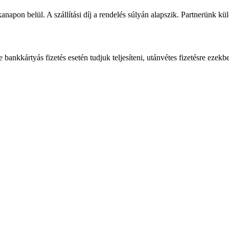
napon belül. A szállítási díj a rendelés súlyán alapszik. Partnerünk kü
bankkártyás fizetés esetén tudjuk teljesíteni, utánvétes fizetésre ezekb