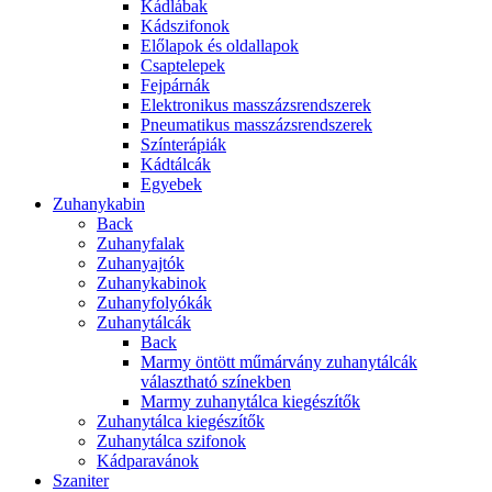
Kádlábak
Kádszifonok
Előlapok és oldallapok
Csaptelepek
Fejpárnák
Elektronikus masszázsrendszerek
Pneumatikus masszázsrendszerek
Színterápiák
Kádtálcák
Egyebek
Zuhanykabin
Back
Zuhanyfalak
Zuhanyajtók
Zuhanykabinok
Zuhanyfolyókák
Zuhanytálcák
Back
Marmy öntött műmárvány zuhanytálcák
választható színekben
Marmy zuhanytálca kiegészítők
Zuhanytálca kiegészítők
Zuhanytálca szifonok
Kádparavánok
Szaniter