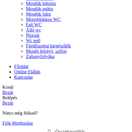
Mosdók bútorra
Mosdók pultra
Mosdók falra
Monoblokkos WC
Fali WC
Álló wc
Piszoár
Wc tető
Fürdőszobai kiegészítők
Mosdó lefolyó, szifon
Zuhanyfolyóka
Főoldal
Online Elállás
Kapcsolat
Kosár
Bezár
Belépés
Bezár
Nincs még fiókod?
Fiók létrehozása
Összehasonlítás