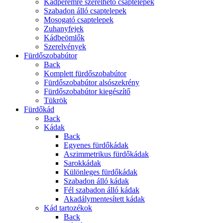
Kádperemre szerelhető csaptelepek
Szabadon álló csaptelepek
Mosogató csaptelepek
Zuhanyfejek
Kádbeömlők
Szerelvények
Fürdőszobabútor
Back
Komplett fürdőszobabútor
Fürdőszobabútor alsószekrény
Fürdőszobabútor kiegészítő
Tükrök
Fürdőkád
Back
Kádak
Back
Egyenes fürdőkádak
Aszimmetrikus fürdőkádak
Sarokkádak
Különleges fürdőkádak
Szabadon álló kádak
Fél szabadon álló kádak
Akadálymentesített kádak
Kád tartozékok
Back