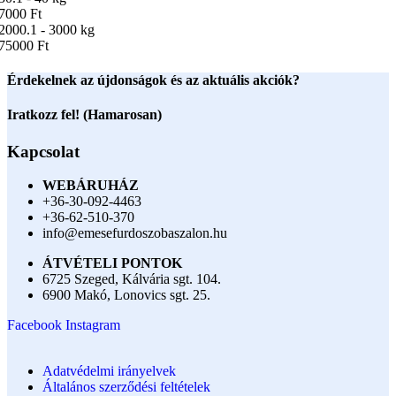
7000 Ft
2000.1 - 3000 kg
75000 Ft
Érdekelnek az újdonságok és az aktuális akciók?
Iratkozz fel! (Hamarosan)
Kapcsolat
WEBÁRUHÁZ
+36-30-092-4463
+36-62-510-370
info@emesefurdoszobaszalon.hu
ÁTVÉTELI PONTOK
6725 Szeged, Kálvária sgt. 104.​
6900 Makó, Lonovics sgt. 25.
Facebook
Instagram
Adatvédelmi irányelvek
Általános szerződési feltételek