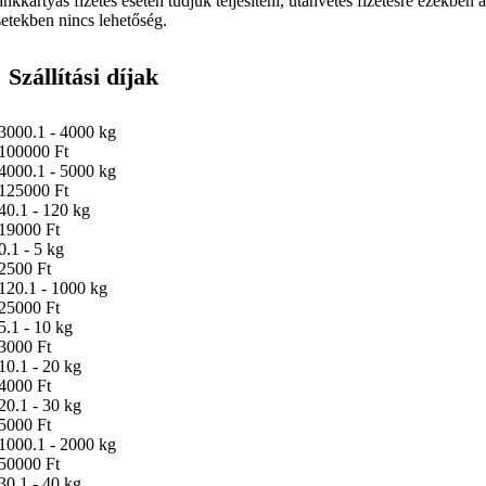
ankkártyás fizetés esetén tudjuk teljesíteni, utánvétes fizetésre ezekben 
setekben nincs lehetőség.
Szállítási díjak
3000.1 - 4000 kg
100000 Ft
4000.1 - 5000 kg
125000 Ft
40.1 - 120 kg
19000 Ft
0.1 - 5 kg
2500 Ft
120.1 - 1000 kg
25000 Ft
5.1 - 10 kg
3000 Ft
10.1 - 20 kg
4000 Ft
20.1 - 30 kg
5000 Ft
1000.1 - 2000 kg
50000 Ft
30.1 - 40 kg