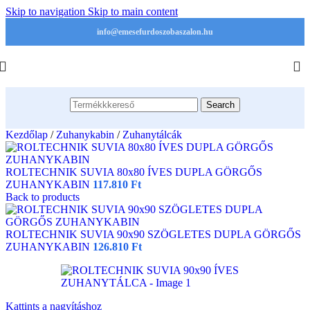
Skip to navigation
Skip to main content
info@emesefurdoszobaszalon.hu
Search
Kezdőlap
/
Zuhanykabin
/
Zuhanytálcák
ROLTECHNIK SUVIA 80x80 ÍVES DUPLA GÖRGŐS
ZUHANYKABIN
117.810
Ft
Back to products
ROLTECHNIK SUVIA 90x90 SZÖGLETES DUPLA GÖRGŐS
ZUHANYKABIN
126.810
Ft
Kattints a nagyításhoz