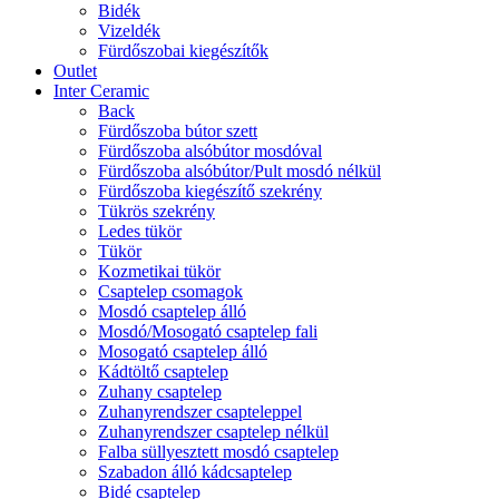
Bidék
Vizeldék
Fürdőszobai kiegészítők
Outlet
Inter Ceramic
Back
Fürdőszoba bútor szett
Fürdőszoba alsóbútor mosdóval
Fürdőszoba alsóbútor/Pult mosdó nélkül
Fürdőszoba kiegészítő szekrény
Tükrös szekrény
Ledes tükör
Tükör
Kozmetikai tükör
Csaptelep csomagok
Mosdó csaptelep álló
Mosdó/Mosogató csaptelep fali
Mosogató csaptelep álló
Kádtöltő csaptelep
Zuhany csaptelep
Zuhanyrendszer csapteleppel
Zuhanyrendszer csaptelep nélkül
Falba süllyesztett mosdó csaptelep
Szabadon álló kádcsaptelep
Bidé csaptelep