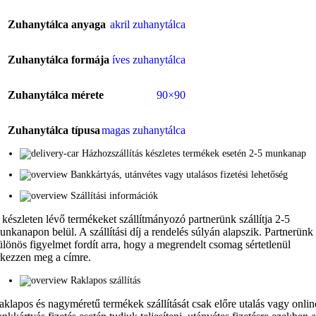
Zuhanytálca anyaga
akril zuhanytálca
Zuhanytálca formája
íves zuhanytálca
Zuhanytálca mérete
90×90
Zuhanytálca típusa
magas zuhanytálca
Házhozszállítás készletes termékek esetén 2-5 munkanap
Bankkártyás, utánvétes vagy utalásos fizetési lehetőség
Szállítási információk
 készleten lévő termékeket szállítmányozó partnerünk szállítja 2-5
unkanapon belül. A szállítási díj a rendelés súlyán alapszik. Partnerünk
ülönös figyelmet fordít arra, hogy a megrendelt csomag sértetlenül
rkezzen meg a címre.
Raklapos szállítás
aklapos és nagyméretű termékek szállítását csak előre utalás vagy onlin