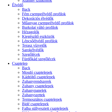
Szaniter szilikonok
Élvédő
Back
Fém csempeélvédő profilok
Dekorációs élvédők
Műanyag csempeélvédő profilok
Burkolat váltó profilok
Hézagolók
Kiegészítő eszközök
Lépcsőélvédő profilok
Terasz vízvetők
Sarokélvédők
Szegőlécek
Fürdőkád szegőlécek
Csaptelep
Back
Mosdó csaptelepek
Kádtöltő csaptelepek
Zuhanyrendszerek
Zuhany csaptelepek
Zuhanypanelek
Zuhanyszettek
Termosztátos csaptelepek
Bidé csaptelepek
Falba süllyesztett csaptelepek