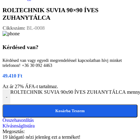
ROLTECHNIK SUVIA 90×90 ÍVES
ZUHANYTÁLCA
Cikkszám:
BL-0008
Kérdésed van?
Kérdésed van vagy egyedi megrendeléssel kapcsolatban hívj minket
telefonon! +36 30 092 4463
49.410
Ft
Az ár 27% ÁFA-t tartalmaz.
ROLTECHNIK SUVIA 90x90 ÍVES ZUHANYTÁLCA mennyi
-
Kosárba Teszem
Összehasonlítás
Kívásnságlistára
Megosztás:
19
látógató nézi jelenleg ezt a terméket!