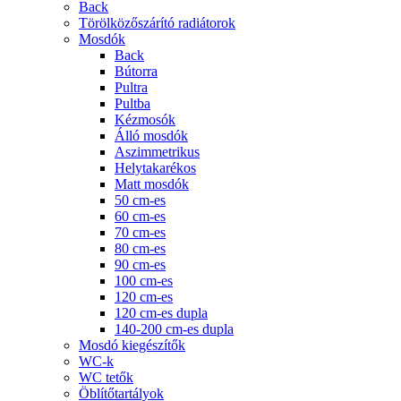
Back
Törölközőszárító radiátorok
Mosdók
Back
Bútorra
Pultra
Pultba
Kézmosók
Álló mosdók
Aszimmetrikus
Helytakarékos
Matt mosdók
50 cm-es
60 cm-es
70 cm-es
80 cm-es
90 cm-es
100 cm-es
120 cm-es
120 cm-es dupla
140-200 cm-es dupla
Mosdó kiegészítők
WC-k
WC tetők
Öblítőtartályok