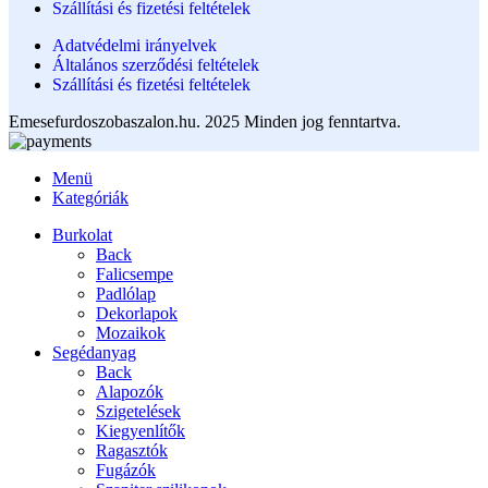
Szállítási és fizetési feltételek
Adatvédelmi irányelvek
Általános szerződési feltételek
Szállítási és fizetési feltételek
Emesefurdoszobaszalon.hu. 2025 Minden jog fenntartva.
Menü
Kategóriák
Burkolat
Back
Falicsempe
Padlólap
Dekorlapok
Mozaikok
Segédanyag
Back
Alapozók
Szigetelések
Kiegyenlítők
Ragasztók
Fugázók