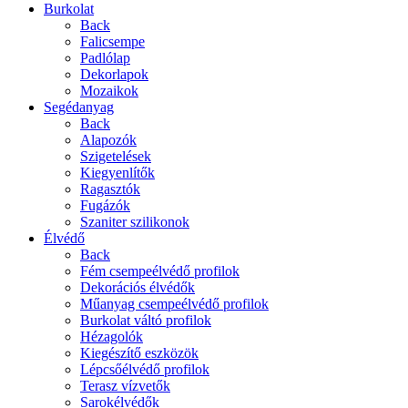
Burkolat
Back
Falicsempe
Padlólap
Dekorlapok
Mozaikok
Segédanyag
Back
Alapozók
Szigetelések
Kiegyenlítők
Ragasztók
Fugázók
Szaniter szilikonok
Élvédő
Back
Fém csempeélvédő profilok
Dekorációs élvédők
Műanyag csempeélvédő profilok
Burkolat váltó profilok
Hézagolók
Kiegészítő eszközök
Lépcsőélvédő profilok
Terasz vízvetők
Sarokélvédők