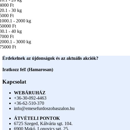
4000 Ft
20.1 - 30 kg
5000 Ft
1000.1 - 2000 kg
50000 Ft
30.1 - 40 kg
7000 Ft
2000.1 - 3000 kg
75000 Ft
Érdekelnek az újdonságok és az aktuális akciók?
Iratkozz fel! (Hamarosan)
Kapcsolat
WEBÁRUHÁZ
+36-30-092-4463
+36-62-510-370
info@emesefurdoszobaszalon.hu
ÁTVÉTELI PONTOK
6725 Szeged, Kálvária sgt. 104.​
6900 Makó, Lonovics sgt. 25.