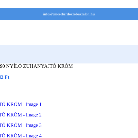
info@emesefurdoszobaszalon.hu
 90 NYÍLÓ ZUHANYAJTÓ KRÓM
42
Ft