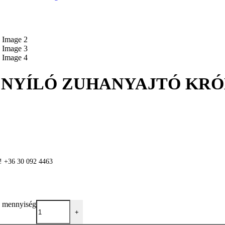
0 NYÍLÓ ZUHANYAJTÓ KR
n! +36 30 092 4463
ennyiség
+