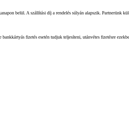
napon belül. A szállítási díj a rendelés súlyán alapszik. Partnerünk kü
bankkártyás fizetés esetén tudjuk teljesíteni, utánvétes fizetésre ezekb