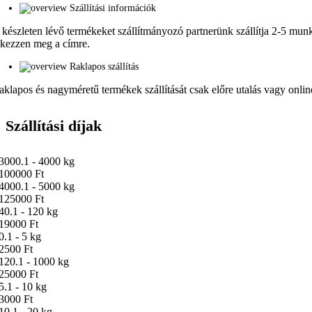
Szállítási információk
 készleten lévő termékeket szállítmányozó partnerünk szállítja 2-5 munka
rkezzen meg a címre.
Raklapos szállítás
aklapos és nagyméretű termékek szállítását csak előre utalás vagy online 
Szállítási díjak
3000.1 - 4000 kg
100000 Ft
4000.1 - 5000 kg
125000 Ft
40.1 - 120 kg
19000 Ft
0.1 - 5 kg
2500 Ft
120.1 - 1000 kg
25000 Ft
5.1 - 10 kg
3000 Ft
10.1 - 20 kg