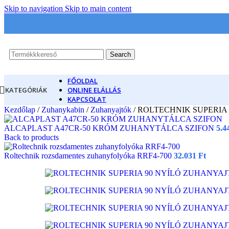
Skip to navigation
Skip to main content
Search
FŐOLDAL
KATEGÓRIÁK
ONLINE ELÁLLÁS
KAPCSOLAT
Kezdőlap
/
Zuhanykabin
/
Zuhanyajtók
/
ROLTECHNIK SUPERIA
ALCAPLAST A47CR-50 KRÓM ZUHANYTÁLCA SZIFON
5.4
Back to products
Roltechnik rozsdamentes zuhanyfolyóka RRF4-700
32.031
Ft