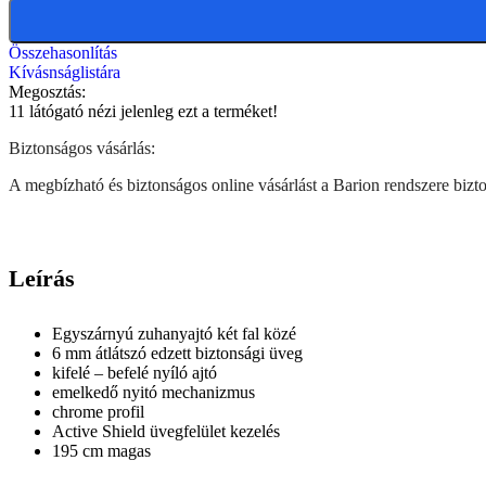
Összehasonlítás
Kívásnságlistára
Megosztás:
11
látógató nézi jelenleg ezt a terméket!
Biztonságos vásárlás:
A megbízható és biztonságos online vásárlást a Barion rendszere biztos
Leírás
Egyszárnyú zuhanyajtó két fal közé
6 mm átlátszó edzett biztonsági üveg
kifelé – befelé nyíló ajtó
emelkedő nyitó mechanizmus
chrome profil
Active Shield üvegfelület kezelés
195 cm magas