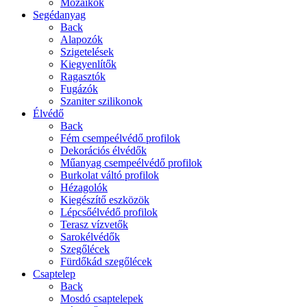
Mozaikok
Segédanyag
Back
Alapozók
Szigetelések
Kiegyenlítők
Ragasztók
Fugázók
Szaniter szilikonok
Élvédő
Back
Fém csempeélvédő profilok
Dekorációs élvédők
Műanyag csempeélvédő profilok
Burkolat váltó profilok
Hézagolók
Kiegészítő eszközök
Lépcsőélvédő profilok
Terasz vízvetők
Sarokélvédők
Szegőlécek
Fürdőkád szegőlécek
Csaptelep
Back
Mosdó csaptelepek