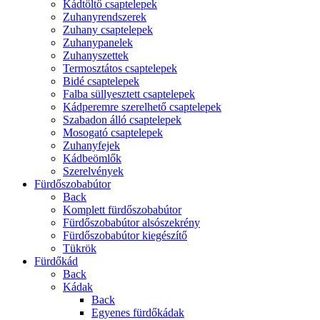
Kádtöltő csaptelepek
Zuhanyrendszerek
Zuhany csaptelepek
Zuhanypanelek
Zuhanyszettek
Termosztátos csaptelepek
Bidé csaptelepek
Falba süllyesztett csaptelepek
Kádperemre szerelhető csaptelepek
Szabadon álló csaptelepek
Mosogató csaptelepek
Zuhanyfejek
Kádbeömlők
Szerelvények
Fürdőszobabútor
Back
Komplett fürdőszobabútor
Fürdőszobabútor alsószekrény
Fürdőszobabútor kiegészítő
Tükrök
Fürdőkád
Back
Kádak
Back
Egyenes fürdőkádak