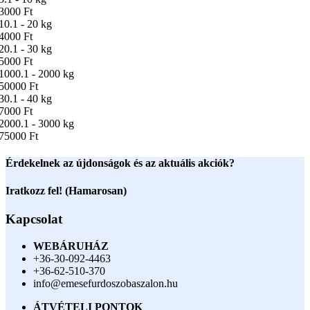
3000 Ft
10.1 - 20 kg
4000 Ft
20.1 - 30 kg
5000 Ft
1000.1 - 2000 kg
50000 Ft
30.1 - 40 kg
7000 Ft
2000.1 - 3000 kg
75000 Ft
Érdekelnek az újdonságok és az aktuális akciók?
Iratkozz fel! (Hamarosan)
Kapcsolat
WEBÁRUHÁZ
+36-30-092-4463
+36-62-510-370
info@emesefurdoszobaszalon.hu
ÁTVÉTELI PONTOK