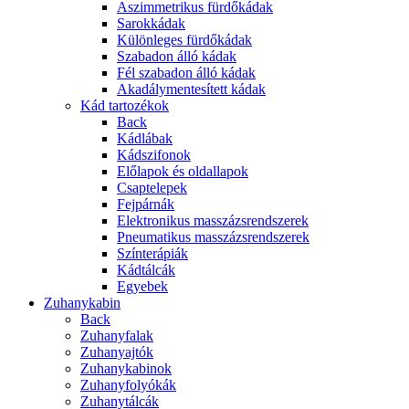
Aszimmetrikus fürdőkádak
Sarokkádak
Különleges fürdőkádak
Szabadon álló kádak
Fél szabadon álló kádak
Akadálymentesített kádak
Kád tartozékok
Back
Kádlábak
Kádszifonok
Előlapok és oldallapok
Csaptelepek
Fejpárnák
Elektronikus masszázsrendszerek
Pneumatikus masszázsrendszerek
Színterápiák
Kádtálcák
Egyebek
Zuhanykabin
Back
Zuhanyfalak
Zuhanyajtók
Zuhanykabinok
Zuhanyfolyókák
Zuhanytálcák