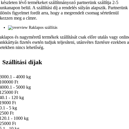
 készleten lévő termékeket szállítmányozó partnerünk szállítja 2-5
unkanapon belül. A szállítási díj a rendelés súlyán alapszik. Partnerünk
ülönös figyelmet fordít arra, hogy a megrendelt csomag sértetlenül
rkezzen meg a címre.
Raklapos szállítás
aklapos és nagyméretű termékek szállítását csak előre utalás vagy onlin
ankkártyás fizetés esetén tudjuk teljesíteni, utánvétes fizetésre ezekben 
setekben nincs lehetőség.
Szállítási díjak
3000.1 - 4000 kg
100000 Ft
4000.1 - 5000 kg
125000 Ft
40.1 - 120 kg
19000 Ft
0.1 - 5 kg
2500 Ft
120.1 - 1000 kg
25000 Ft
5.1 - 10 kg