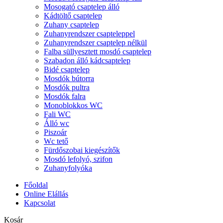
Mosogató csaptelep álló
Kádtöltő csaptelep
Zuhany csaptelep
Zuhanyrendszer csapteleppel
Zuhanyrendszer csaptelep nélkül
Falba süllyesztett mosdó csaptelep
Szabadon álló kádcsaptelep
Bidé csaptelep
Mosdók bútorra
Mosdók pultra
Mosdók falra
Monoblokkos WC
Fali WC
Álló wc
Piszoár
Wc tető
Fürdőszobai kiegészítők
Mosdó lefolyó, szifon
Zuhanyfolyóka
Főoldal
Online Elállás
Kapcsolat
Kosár