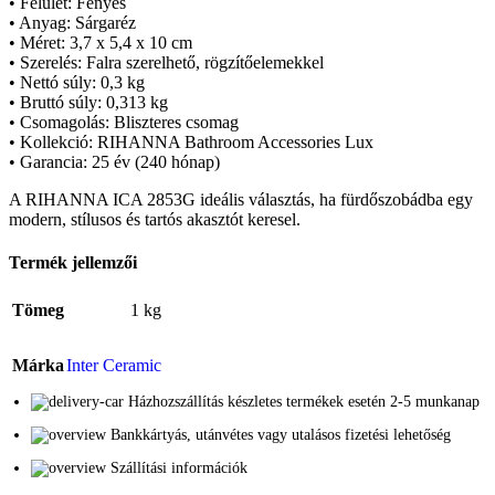
• Felület: Fényes
• Anyag: Sárgaréz
• Méret: 3,7 x 5,4 x 10 cm
• Szerelés: Falra szerelhető, rögzítőelemekkel
• Nettó súly: 0,3 kg
• Bruttó súly: 0,313 kg
• Csomagolás: Bliszteres csomag
• Kollekció: RIHANNA Bathroom Accessories Lux
• Garancia: 25 év (240 hónap)
A RIHANNA ICA 2853G ideális választás, ha fürdőszobádba egy
modern, stílusos és tartós akasztót keresel.
Termék jellemzői
Tömeg
1 kg
Márka
Inter Ceramic
Házhozszállítás készletes termékek esetén 2-5 munkanap
Bankkártyás, utánvétes vagy utalásos fizetési lehetőség
Szállítási információk