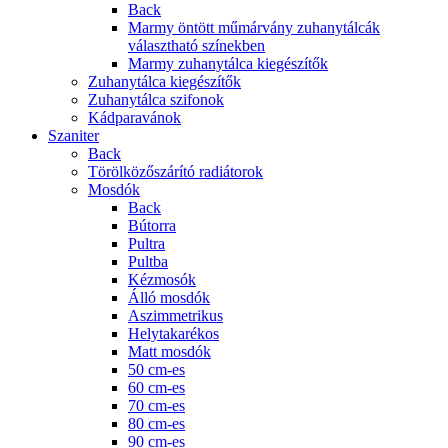
Back
Marmy öntött műmárvány zuhanytálcák
választható színekben
Marmy zuhanytálca kiegészítők
Zuhanytálca kiegészítők
Zuhanytálca szifonok
Kádparavánok
Szaniter
Back
Törölközőszárító radiátorok
Mosdók
Back
Bútorra
Pultra
Pultba
Kézmosók
Álló mosdók
Aszimmetrikus
Helytakarékos
Matt mosdók
50 cm-es
60 cm-es
70 cm-es
80 cm-es
90 cm-es