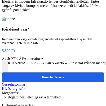
Elegáns és modern fali akasztó fényes GunMetal felülettel. Tartós
sárgaréz kivitel, kompakt méret, falra szerelhető kialakítás. 25 év
gyártói garanciával.
Kérdésed van?
Kérdésed van vagy egyedi megrendeléssel kapcsolatban hívj minket
telefonon! +36 30 092 4463
5.590
Ft
Az ár 27% ÁFA-t tartalmaz.
RIHANNA ICA 2853G Fali Akasztó – GunMetal színben menny
-
Kosárba Teszem
Összehasonlítás
Kívásnságlistára
Megosztás:
16
látógató nézi jelenleg ezt a terméket!
Biztonságos vásárlás: