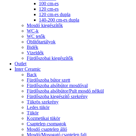
100 cm-es
120 cm-es
120 cm-es dupla
140-200 cm-es dupla
Mosdó kiegészítők
WC-k
WC tetők
Öblítőtartályok
Bidék
Vizeldék
Fürdőszobai kiegészítők
Outlet
Inter Ceramic
Back
Fürdőszoba bútor szett
Fürdőszoba alsóbútor mosdóval
Fürdőszoba alsóbútor/Pult mosdó nélkül
Fürdőszoba kiegészítő szekrény
Tükrös szekrény
Ledes tükör
Tükör
Kozmetikai tükör
Csaptelep csomagok
Mosdó csaptelep álló
Mosdó/Mosogató csaptelep fali