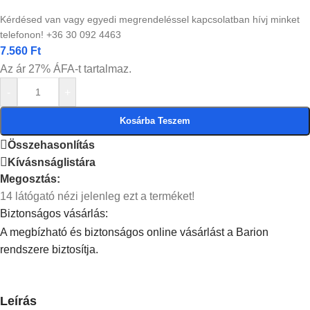
Kérdésed van vagy egyedi megrendeléssel kapcsolatban hívj minket
telefonon! +36 30 092 4463
7.560
Ft
Az ár 27% ÁFA-t tartalmaz.
-
+
Kosárba Teszem
Összehasonlítás
Kívásnságlistára
Megosztás:
14
látógató nézi jelenleg ezt a terméket!
Biztonságos vásárlás:
A megbízható és biztonságos online vásárlást a Barion
rendszere biztosítja.
Leírás