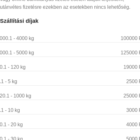
utánvétes fizetésre ezekben az esetekben nincs lehetőség.
Szállítási díjak
000.1 - 4000 kg
100000 
000.1 - 5000 kg
125000 
0.1 - 120 kg
19000 
.1 - 5 kg
2500 
20.1 - 1000 kg
25000 
.1 - 10 kg
3000 
0.1 - 20 kg
4000 
0.1 - 30 kg
5000 