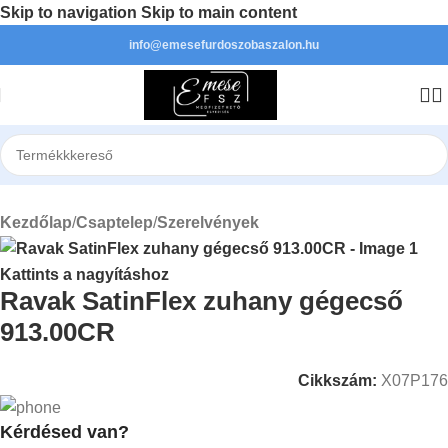
Skip to navigation
Skip to main content
info@emesefurdoszobaszalon.hu
Kezdőlap
/
Csaptelep
/
Szerelvények
Kattints a nagyításhoz
Ravak SatinFlex zuhany gégecső
913.00CR
Cikkszám:
X07P176
Kérdésed van?