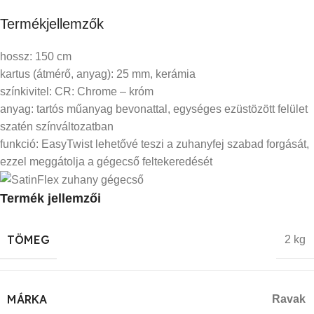
Termékjellemzők
hossz: 150 cm
kartus (átmérő, anyag): 25 mm, kerámia
színkivitel: CR: Chrome – króm
anyag: tartós műanyag bevonattal, egységes ezüstözött felület
szatén színváltozatban
funkció: EasyTwist lehetővé teszi a zuhanyfej szabad forgását,
ezzel meggátolja a gégecső feltekeredését
Termék jellemzői
TÖMEG
2 kg
MÁRKA
Ravak