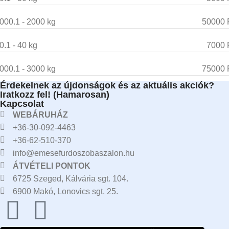
000.1 - 2000 kg
50000 
0.1 - 40 kg
7000 
000.1 - 3000 kg
75000 
Érdekelnek az újdonságok és az aktuális akciók?
Iratkozz fel! (Hamarosan)
Kapcsolat
WEBÁRUHÁZ
+36-30-092-4463
+36-62-510-370
info@emesefurdoszobaszalon.hu
ÁTVÉTELI PONTOK
6725 Szeged, Kálvária sgt. 104.​
6900 Makó, Lonovics sgt. 25.