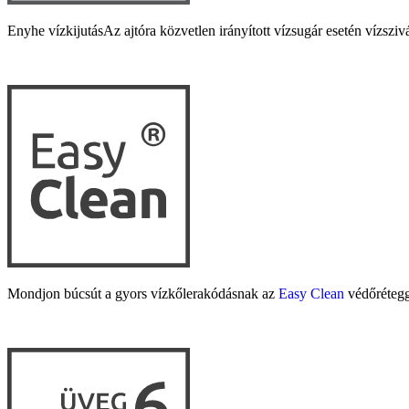
Enyhe vízkijutás
Az ajtóra közvetlen irányított vízsugár esetén vízszi
Mondjon búcsút a gyors vízkőlerakódásnak az
Easy Clean
védőrétegge