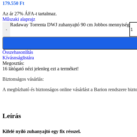
179.550
Ft
Az ár 27% ÁFA-t tartalmaz.
Műszaki alaprajz
Radaway Torrenta DWJ zuhanyajtó 90 cm Jobbos mennyiség
-
Összehasonlítás
Kívásnságlistára
Megosztás:
16
látógató nézi jelenleg ezt a terméket!
Biztonságos vásárlás:
A megbízható és biztonságos online vásárlást a Barion rendszere biztos
Leírás
Kifelé nyíló zuhanyajtó egy fix résszel.