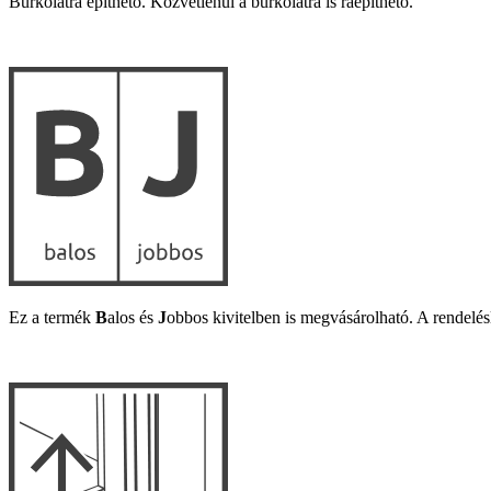
Burkolatra építhető.
Közvetlenül a burkolatra is ráépíthető.
Ez a termék
B
alos és
J
obbos kivitelben is megvásárolható. A rendel