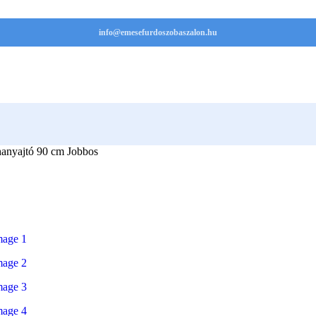
info@emesefurdoszobaszalon.hu
anyajtó 90 cm Jobbos