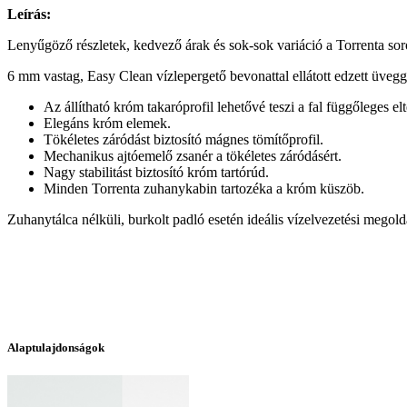
Leírás:
Lenyűgöző részletek, kedvező árak és sok-sok variáció a Torrenta sor
6 mm vastag, Easy Clean vízlepergető bevonattal ellátott edzett üveg
Az állítható króm takaróprofil lehetővé teszi a fal függőleges elt
Elegáns króm elemek.
Tökéletes záródást biztosító mágnes tömítőprofil.
Mechanikus ajtóemelő zsanér a tökéletes záródásért.
Nagy stabilitást biztosító króm tartórúd.
Minden Torrenta zuhanykabin tartozéka a króm küszöb.
Zuhanytálca nélküli, burkolt padló esetén ideális vízelvezetési megol
Alaptulajdonságok