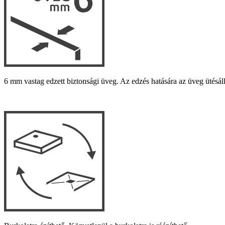
6 mm vastag edzett biztonsági üveg. Az edzés hatására az üveg ütésál