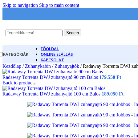
Skip to navigation
Skip to main content
Search
FŐOLDAL
KATEGÓRIÁK
ONLINE ELÁLLÁS
KAPCSOLAT
Kezdőlap
/
Zuhanykabin
/
Zuhanyajtók
/
Radaway Torrenta DWJ zuh
Radaway Torrenta DWJ zuhanyajtó 90 cm Balos
179.550
Ft
Back to products
Radaway Torrenta DWJ zuhanyajtó 100 cm Balos
189.050
Ft