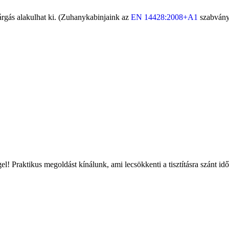
várgás alakulhat ki. (Zuhanykabinjaink az
EN 14428:2008+A1
szabvány
l! Praktikus megoldást kínálunk, ami lecsökkenti a tisztításra szánt időt